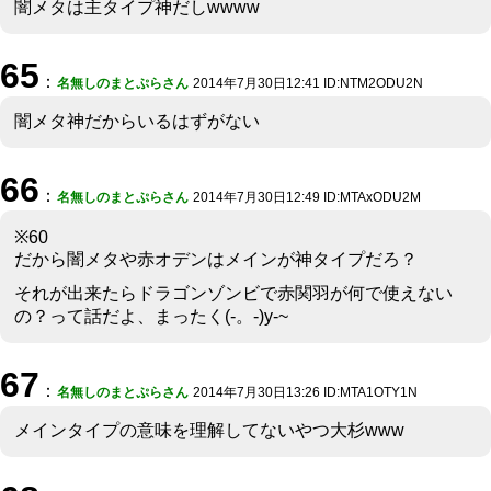
闇メタは主タイプ神だしwwww
65
：
名無しのまとぷらさん
2014年7月30日12:41 ID:NTM2ODU2N
闇メタ神だからいるはずがない
66
：
名無しのまとぷらさん
2014年7月30日12:49 ID:MTAxODU2M
※60
だから闇メタや赤オデンはメインが神タイプだろ？
それが出来たらドラゴンゾンビで赤関羽が何で使えない
の？って話だよ、まったく(-。-)y-~
67
：
名無しのまとぷらさん
2014年7月30日13:26 ID:MTA1OTY1N
メインタイプの意味を理解してないやつ大杉www