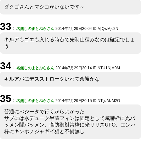
ダクゴさんとマシゴがいないです～
33
：
名無しのまとぷらさん
2014年7月29日20:04 ID:MjQwMjc2N
キルアもゴエも入れる時点で先制山積みなのは確定でしょ
う
34
：
名無しのまとぷらさん
2014年7月29日20:14 ID:NTU1NjM0M
キルアパにデスストロークいれて余裕かな
35
：
名無しのまとぷらさん
2014年7月29日20:15 ID:NTgzMzM2O
普通にべジータで行くからよかった
サブには水デューク半蔵フィンは固定として威嚇枠に光バ
ッメン闇バッメン、高防御対策枠に光リリスUFO、エンハ
枠にキンホノジャギイ猫と不備無し