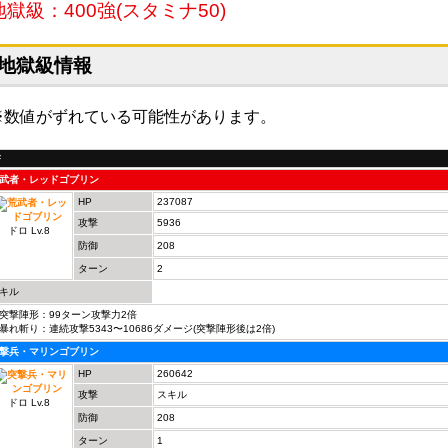
地獄級：400強(スタミナ50)
地獄級情報
※数値がずれている可能性があります。
F
武者・レッドゴブリン
HP
237087
攻撃
5936
ドロ Lv.8
防御
208
ターン
2
キル
突撃陣形：99ターン攻撃力2倍
暴れ斬り：連続攻撃5343〜10686ダメージ(突撃陣形後は2倍)
撃兵・マリンゴブリン
HP
260642
攻撃
スキル
ドロ Lv.8
防御
208
ターン
1