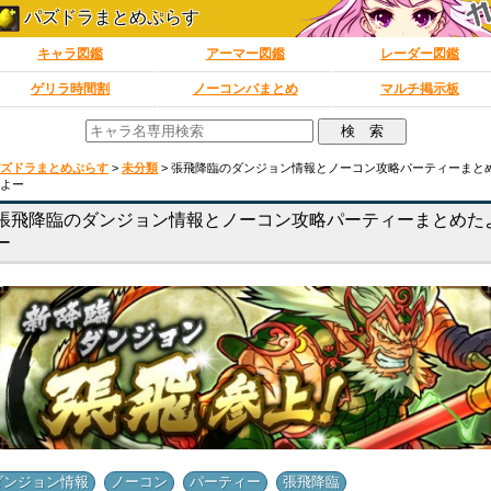
パズドラまとめぷらす
キャラ図鑑
アーマー図鑑
レーダー図鑑
ゲリラ時間割
ノーコンパまとめ
マルチ掲示板
ズドラまとめぷらす
>
未分類
>
張飛降臨のダンジョン情報とノーコン攻略パーティーまと
よー
張飛降臨のダンジョン情報とノーコン攻略パーティーまとめた
ー
,
,
,
ダンジョン情報
ノーコン
パーティー
張飛降臨