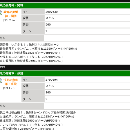
篤の美髯神・関羽
HP
2097639
攻撃
スキル
ドロ Coin
防御
560
ターン
2
キル
関雲長、いざ参る！：先制スキル封印3ターン
青龍偃月刀：ランダム→水変換＆11550ダメージ(HP50%↑)
青龍乱舞：連続攻撃12835ダメージ(HP50%↑)
やりおる…ならばっ！：なにもしない(HP49%↓)
東方偃月陣：連続攻撃26949ダメージ(HP49%↓)
OSS
死の燕将軍・張飛
HP
2790694
攻撃
スキル
ドロ Lv.5
防御
360
ターン
2
キル
我こそは張益徳！：先制3ターンドロップ操作時間1秒減少
白虎蛇矛：ランダム→闇変換＆11925ダメージ(HP50%↑)
猛虎乱撃：連続攻撃15900ダメージ(HP50%↑)
こいつで終わりだぁ！！：何もしない(HP49%↓)
西方爆砕陣：26500ダメージ(HP49%↓)