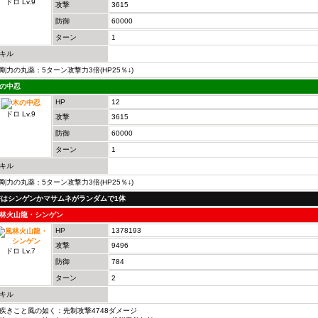
ドロ Lv.9
攻撃
3615
防御
60000
ターン
1
キル
剛力の丸薬：5ターン攻撃力3倍(HP25％↓)
の中忍
HP
12
ドロ Lv.9
攻撃
3615
防御
60000
ターン
1
キル
剛力の丸薬：5ターン攻撃力3倍(HP25％↓)
Fはシンゲンかマサムネがランダムで1体
林火山龍・シンゲン
HP
1378193
攻撃
9496
ドロ Lv.7
防御
784
ターン
2
キル
疾きこと風の如く：先制攻撃4748ダメージ