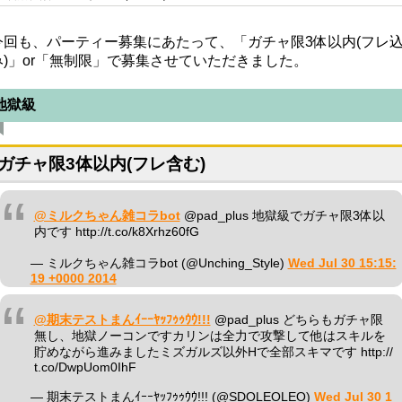
今回も、パーティー募集にあたって、「ガチャ限3体以内(フレ
み)」or「無制限」で募集させていただきました。
地獄級
ガチャ限3体以内(フレ含む)
@ミルクちゃん雑コラbot
@pad_plus 地獄級でガチャ限3体以
内です http://t.co/k8Xrhz60fG
— ミルクちゃん雑コラbot (@Unching_Style)
Wed Jul 30 15:15:
19 +0000 2014
@期末テストまんｲｰｰﾔｯﾌｩｩｳｳ!!!
@pad_plus どちらもガチャ限
無し、地獄ノーコンですカリンは全力で攻撃して他はスキルを
貯めながら進みましたミズガルズ以外Hで全部スキマです http://
t.co/DwpUom0IhF
— 期末テストまんｲｰｰﾔｯﾌｩｩｳｳ!!! (@SDOLEOLEO)
Wed Jul 30 1