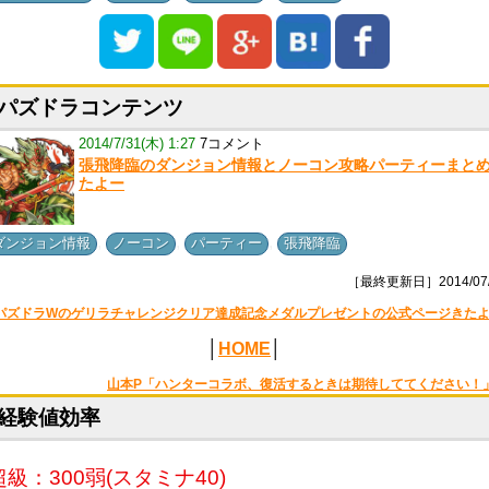
パズドラコンテンツ
2014/7/31(木) 1:27
7コメント
張飛降臨のダンジョン情報とノーコン攻略パーティーまと
たよー
,
,
,
ダンジョン情報
ノーコン
パーティー
張飛降臨
［最終更新日］2014/07/
パズドラWのゲリラチャレンジクリア達成記念メダルプレゼントの公式ページきた
│
HOME
│
山本P「ハンターコラボ、復活するときは期待しててください！
経験値効率
超級：300弱(スタミナ40)