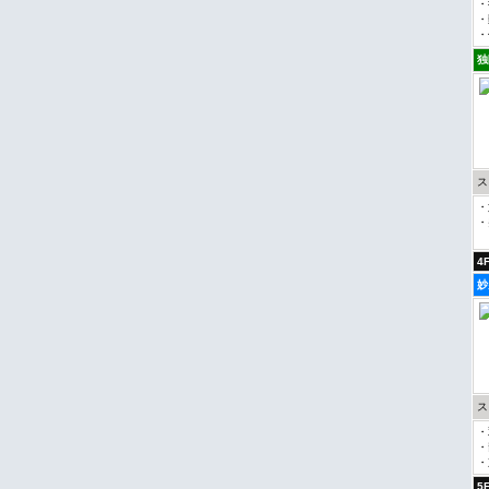
・
・
・
独
ス
・
・
→
4
妙
ス
・
・
・
5