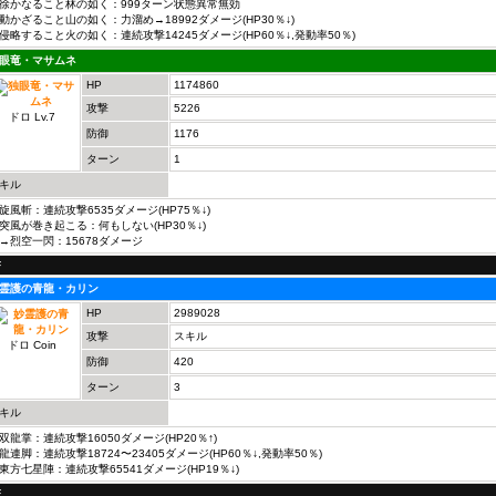
徐かなること林の如く：999ターン状態異常無効
動かざること山の如く：力溜め→18992ダメージ(HP30％↓)
侵略すること火の如く：連続攻撃14245ダメージ(HP60％↓,発動率50％)
眼竜・マサムネ
HP
1174860
攻撃
5226
ドロ Lv.7
防御
1176
ターン
1
キル
旋風斬：連続攻撃6535ダメージ(HP75％↓)
突風が巻き起こる：何もしない(HP30％↓)
烈空一閃：15678ダメージ
F
霊護の青龍・カリン
HP
2989028
攻撃
スキル
ドロ Coin
防御
420
ターン
3
キル
双龍掌：連続攻撃16050ダメージ(HP20％↑)
龍連脚：連続攻撃18724〜23405ダメージ(HP60％↓,発動率50％)
東方七星陣：連続攻撃65541ダメージ(HP19％↓)
F