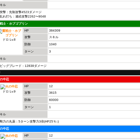
キル
突撃：先制攻撃4523ダメージ
乱れ打ち：連続攻撃2262〜9048
戦士・ホブゴブリン
HP
384309
攻撃
スキル
ドロ Lv.8
防御
1040
ターン
3
キル
ビッグブレード：12838ダメージ
F
の中忍
HP
12
ドロ Lv.9
攻撃
3615
防御
60000
ターン
1
キル
剛力の丸薬：5ターン攻撃力3倍(HP25％↓)
の中忍
HP
12