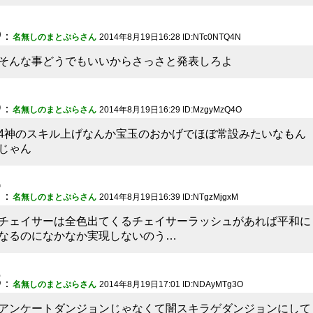
5
：
名無しのまとぷらさん
2014年8月19日16:28 ID:NTc0NTQ4N
そんな事どうでもいいからさっさと発表しろよ
6
：
名無しのまとぷらさん
2014年8月19日16:29 ID:MzgyMzQ4O
4神のスキル上げなんか宝玉のおかげでほぼ常設みたいなもん
じゃん
7
：
名無しのまとぷらさん
2014年8月19日16:39 ID:NTgzMjgxM
チェイサーは全色出てくるチェイサーラッシュがあれば平和に
なるのになかなか実現しないのう…
8
：
名無しのまとぷらさん
2014年8月19日17:01 ID:NDAyMTg3O
アンケートダンジョンじゃなくて闇スキラゲダンジョンにして