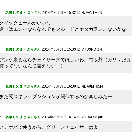
1
：
名無しのまとぷらさん
2014年8月19日15:32 ID:NzAyNTM2N
クイックヒールがいいな
道中はエンハならなんでもブルードとヤタガラスこないかなー
2
：
名無しのまとぷらさん
2014年8月19日15:33 ID:MTU3NDI2N
アンケ来るならチェイサー来てほしいわ。青以外（カリンだけ
持ってないなんて言えない…）
3
：
名無しのまとぷらさん
2014年8月19日16:09 ID:NDA0MTg5N
また闇スキラゲダンジョンが開催するのか楽しみだー
4
：
名無しのまとぷらさん
2014年8月19日16:14 ID:MTU4ODQ0N
アテナパで使うから、グリーンチェイサーはよ