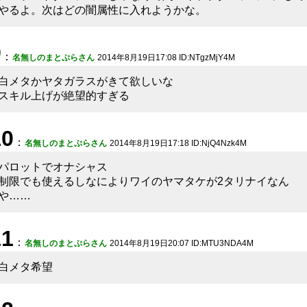
やるよ。次はどの闇属性に入れようかな。
9
：
名無しのまとぷらさん
2014年8月19日17:08 ID:NTgzMjY4M
白メタかヤタガラスがきて欲しいな
スキル上げが絶望的すぎる
10
：
名無しのまとぷらさん
2014年8月19日17:18 ID:NjQ4Nzk4M
パロットでオナシャス
制限でも使えるしなによりワイのヤマタケが2タリナイなん
や……
11
：
名無しのまとぷらさん
2014年8月19日20:07 ID:MTU3NDA4M
白メタ希望