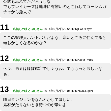
公式も忘れてただろうしな
でもブレイカーズは地味に有難いのとこれしてゴーレムガ
チャから撤去で
11
：
名無しのまとぷらさん
2014年9月2日22:55 ID:NjEwOTYyM
ここの管理人ホントバカだよな、寒いところに住んでると
頭おかしくなるのかな？
12
：
名無しのまとぷらさん
2014年9月2日23:00 ID:NzUxMTM0N
ヘラ、勇者はほぼ確定でしょうね。でももっと欲しいな
ぁ。
13
：
名無しのまとぷらさん
2014年9月2日23:06 ID:MzU3ODgxN
曜日ダンジョンをなんとかしてほしい、
素材がたりないとき待つのが辛いよ