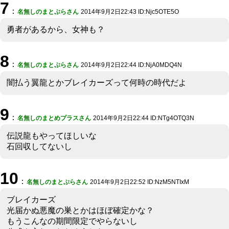
7
：
名無しのまとぷらさん
2014年9月2日22:43 ID:Njc5OTE5O
勇者があるから、女神も？
8
：
名無しのまとぷらさん
2014年9月2日22:44 ID:NjA0MDQ4N
闇払う翼龍とかブレイカーズって何時の時代だよ
9
：
名無しのまとめプラスさん
2014年9月2日22:44 ID:NTg4OTQ3N
伝説龍もやってほしいな
石回収してないし
10
：
名無しのまとぷらさん
2014年9月2日22:52 ID:NzM5NTIxM
ブレイカーズ
光届かぬ悪魔の巣とかはほぼ確定かな？
もうこんなの期間限定でやらないし