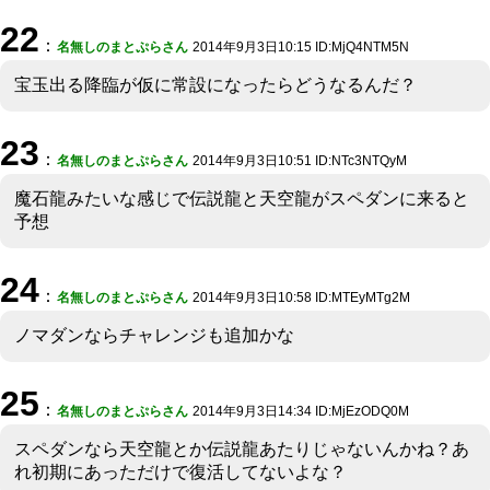
22
：
名無しのまとぷらさん
2014年9月3日10:15 ID:MjQ4NTM5N
宝玉出る降臨が仮に常設になったらどうなるんだ？
23
：
名無しのまとぷらさん
2014年9月3日10:51 ID:NTc3NTQyM
魔石龍みたいな感じで伝説龍と天空龍がスペダンに来ると
予想
24
：
名無しのまとぷらさん
2014年9月3日10:58 ID:MTEyMTg2M
ノマダンならチャレンジも追加かな
25
：
名無しのまとぷらさん
2014年9月3日14:34 ID:MjEzODQ0M
スペダンなら天空龍とか伝説龍あたりじゃないんかね？あ
れ初期にあっただけで復活してないよな？