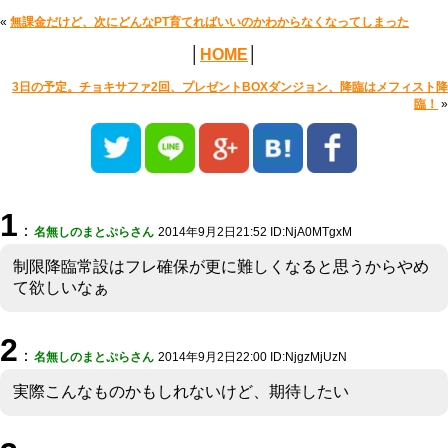
«
無課金だけど、次にどんなPT育てればいいのかわからなくなってしまった
│
HOME
│
3日の予定。チョキサファ2回、プレゼントBOXダンジョン、降臨はメフィスト降
臨！
»
1
：
名無しのまとぷらさん
2014年9月2日21:52 ID:NjA0MTgxM
制限降臨常設はフレ確保が更に難しくなると思うからやめ
て欲しいなぁ
2
：
名無しのまとぷらさん
2014年9月2日22:00 ID:NjgzMjUzN
実際こんなものかもしれないけど、期待したい