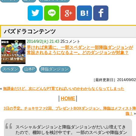
パズドラコンテンツ
2014/9/2(火) 21:43
25コメント
早ければ来週に、一部スペダンと一部降臨ダンジョンが
常設されるようになるよー。どのダンジョンが対象？
,
,
スペダン
山本P
降臨ダンジョン
［最終更新日］2014/09/02
«
無課金だけど、次にどんなPT育てればいいのかわからなくなってしまった
│
HOME
│
3日の予定。チョキサファ2回、プレゼントBOXダンジョン、降臨はメフィスト降
臨！
»
スペシャルダンジョンと降臨ダンジョンがだいぶ増えてき
たので、棚卸しを検討中です。 一部のスペダンや降臨ダン