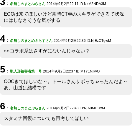
3
：
名無しのまとぷらさん
2014年9月2日22:11 ID:NzM2NDA3M
ECOは来てほしいけど常時CTWのスキラゲできるて状況
にはしなさそうな気がする
4
：
名無しのまとめぷらすさん
2014年9月2日22:36 ID:NjEzOTgwM
○○コラボ系はさすがにないんじゃない？
5
：
蝋人形被害者第一号
2014年9月2日22:37 ID:MTY1NjkyO
COCきてほしいな～。トールさんサボっちゃったんだよ～
あ、山道は結構です
6
：
名無しのまとぷらさん
2014年9月2日22:43 ID:NjA0MDUxM
スタミナ回復についても再考してほしい