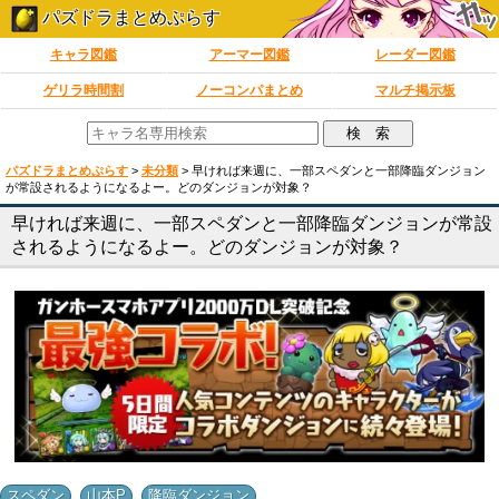
パズドラまとめぷらす
キャラ図鑑
アーマー図鑑
レーダー図鑑
ゲリラ時間割
ノーコンパまとめ
マルチ掲示板
パズドラまとめぷらす
>
未分類
>
早ければ来週に、一部スペダンと一部降臨ダンジョン
が常設されるようになるよー。どのダンジョンが対象？
早ければ来週に、一部スペダンと一部降臨ダンジョンが常設
されるようになるよー。どのダンジョンが対象？
,
,
スペダン
山本P
降臨ダンジョン