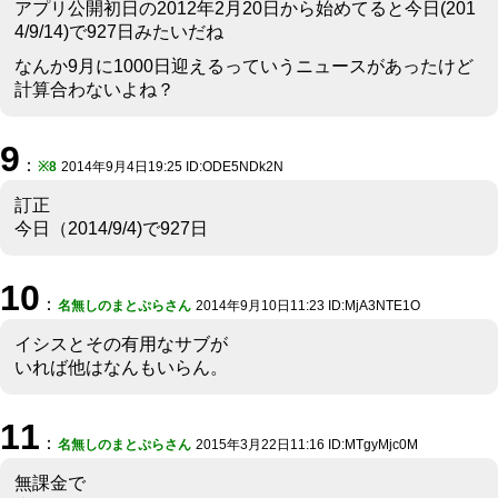
アプリ公開初日の2012年2月20日から始めてると今日(201
4/9/14)で927日みたいだね
なんか9月に1000日迎えるっていうニュースがあったけど
計算合わないよね？
9
：
※8
2014年9月4日19:25 ID:ODE5NDk2N
訂正
今日（2014/9/4)で927日
10
：
名無しのまとぷらさん
2014年9月10日11:23 ID:MjA3NTE1O
イシスとその有用なサブが
いれば他はなんもいらん。
11
：
名無しのまとぷらさん
2015年3月22日11:16 ID:MTgyMjc0M
無課金で