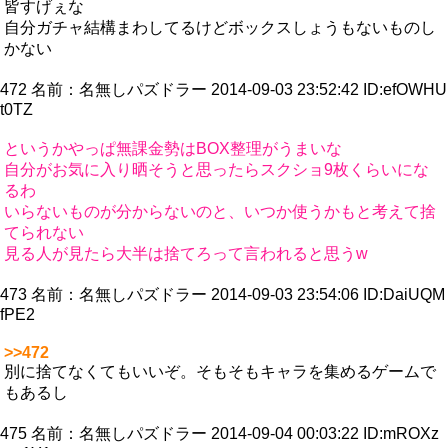
皆すげぇな
自分ガチャ結構まわしてるけどボックスしょうもないものし
かない
472
名前：
名無しパズドラー
2014-09-03 23:52:42
ID:efOWHU
t0TZ
というかやっぱ無課金勢はBOX整理がうまいな
自分がお気に入り晒そうと思ったらスクショ9枚くらいにな
るわ
いらないものが分からないのと、いつか使うかもと考えて捨
てられない
見る人が見たら大半は捨てろって言われると思うw
473
名前：
名無しパズドラー
2014-09-03 23:54:06
ID:DaiUQM
fPE2
>>472
別に捨てなくてもいいぞ。そもそもキャラを集めるゲームで
もあるし
475
名前：
名無しパズドラー
2014-09-04 00:03:22
ID:mROXz