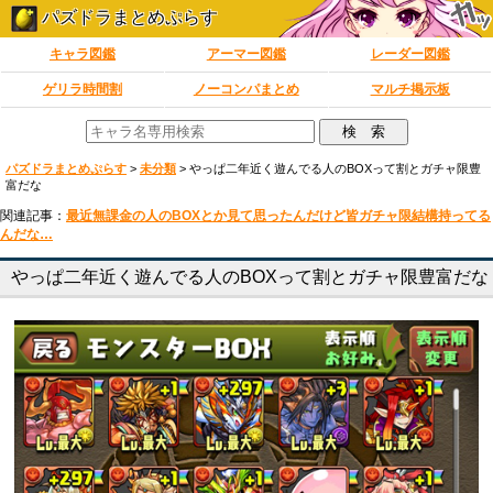
パズドラまとめぷらす
キャラ図鑑
アーマー図鑑
レーダー図鑑
ゲリラ時間割
ノーコンパまとめ
マルチ掲示板
パズドラまとめぷらす
>
未分類
>
やっぱ二年近く遊んでる人のBOXって割とガチャ限豊
富だな
関連記事：
最近無課金の人のBOXとか見て思ったんだけど皆ガチャ限結構持ってる
んだな…
やっぱ二年近く遊んでる人のBOXって割とガチャ限豊富だな