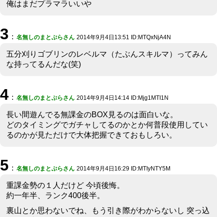
俺はまだプラマラいいや
3
：
名無しのまとぷらさん
2014年9月4日13:51 ID:MTQxNjA4N
五分刈りゴブリンのレベルマ（たぶんスキルマ）ってみん
な持ってるんだな(笑)
4
：
名無しのまとぷらさん
2014年9月4日14:14 ID:Mjg1MTI1N
長い間遊んでる無課金のBOX見るのは面白いな。
どのタイミングでガチャしてるのかとか何普段使用してい
るのかが見ただけで大体把握できておもしろい。
5
：
名無しのまとぷらさん
2014年9月4日16:29 ID:MTIyNTY5M
重課金勢の１人だけど 今頃後悔。
約一年半、ランク400後半。
裏山とか思わないでね、もう引き際がわからないし 突っ込