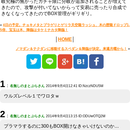
岐究極の無かったガチャ限に分岐が追加されることが増えて
きたので、攻撃が付いてないからって安易に売ったり合成で
きなくなってきたのでBOX管理がギリギリ。
«
4日の予定。チョキメタとプラゲリとゲリラ天空龍ラッシュ、木の歴龍ドロップ1.
5倍、宝玉は木、降臨はタケミナカタ降臨！
│
HOME
│
ノマダン＆テクダンに移動するスペダン＆降臨が決定。来週月曜から！
»
1
：
名無しのまとぷらさん
2014年9月4日12:41 ID:NzczNDU5M
ウルズレベル１でワロタｗ
2
：
名無しのまとぷらさん
2014年9月4日13:15 ID:ODUwOTQ2M
プラマラするのに300もBOX開けなきゃいけないのか…