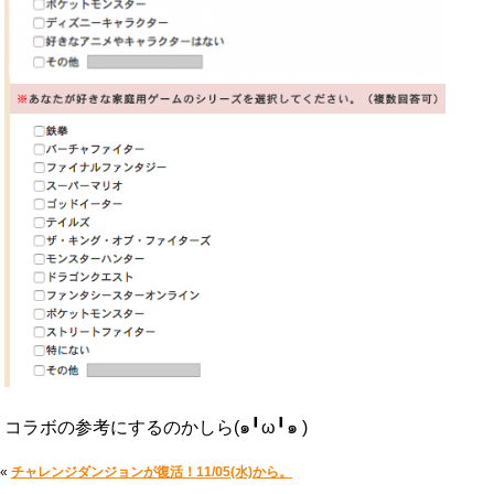
コラボの参考にするのかしら(๑╹ω╹๑ )
«
チャレンジダンジョンが復活！11/05(水)から。