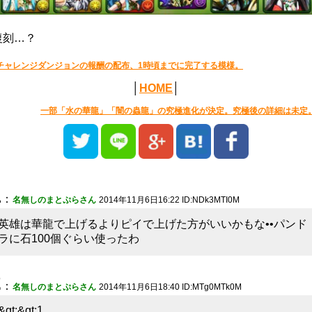
復刻…？
チャレンジダンジョンの報酬の配布、1時頃までに完了する模様。
│
HOME
│
一部「水の華龍」「闇の蟲龍」の究極進化が決定。究極後の詳細は未定
1
：
名無しのまとぷらさん
2014年11月6日16:22 ID:NDk3MTI0M
英雄は華龍で上げるよりピイで上げた方がいいかもな••パンド
ラに石100個ぐらい使ったわ
2
：
名無しのまとぷらさん
2014年11月6日18:40 ID:MTg0MTk0M
&gt;&gt;1