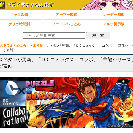
パズドラまとめぷらす
キャラ図鑑
アーマー図鑑
レーダー図鑑
ゲリラ時間割
ノーコンパまとめ
マルチ掲示板
ズドラまとめぷらす
>
未分類
>
スペダンが更新。「ＤＣコミックス コラボ」「華龍シリ
」が復刻！
スペダンが更新。「ＤＣコミックス コラボ」「華龍シリーズ
が復刻！