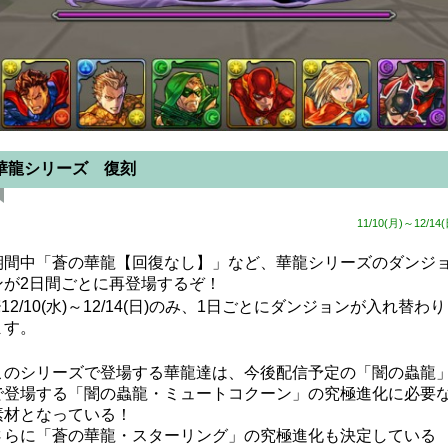
華龍シリーズ 復刻
11/10(月)～12/14(
期間中「蒼の華龍【回復なし】」など、華龍シリーズのダンジ
ンが2日間ごとに再登場するぞ！
※12/10(水)～12/14(日)のみ、1日ごとにダンジョンが入れ替わり
ます。
このシリーズで登場する華龍達は、今後配信予定の「闇の蟲龍
で登場する「闇の蟲龍・ミュートコクーン」の究極進化に必要
素材となっている！
さらに「蒼の華龍・スターリング」の究極進化も決定している