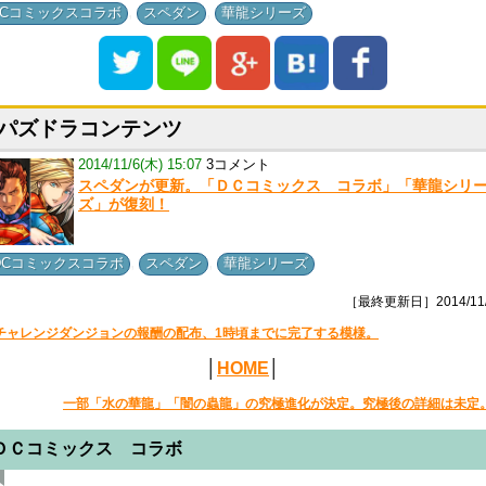
,
,
DCコミックスコラボ
スペダン
華龍シリーズ
パズドラコンテンツ
2014/11/6(木) 15:07
3コメント
スペダンが更新。「ＤＣコミックス コラボ」「華龍シリ
ズ」が復刻！
,
,
DCコミックスコラボ
スペダン
華龍シリーズ
［最終更新日］2014/11/
チャレンジダンジョンの報酬の配布、1時頃までに完了する模様。
│
HOME
│
一部「水の華龍」「闇の蟲龍」の究極進化が決定。究極後の詳細は未定
ＤＣコミックス コラボ