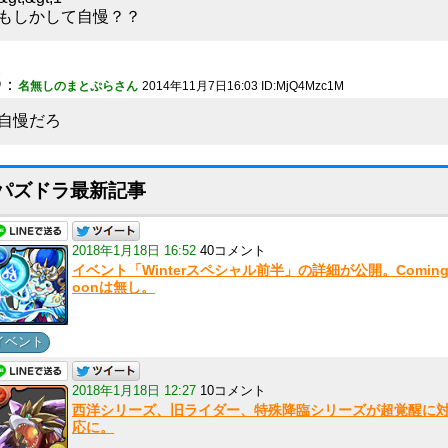
もしかして自慢？？
3
：
名無しのまとぷらさん
2014年11月7日16:03 ID:MjQ4Mzc1M
自慢だろ
パズドラ最新記事
2018年1月18日 16:52
40コメント
イベント「Winterスペシャル前半」の詳細が公開。Coming
oonは無し。
イベント
2018年1月18日 12:27
10コメント
西洋シリーズ、旧ライダー、特殊降臨シリーズが超覚醒に
応に。