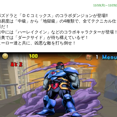
11/10(月)～11/23(
パズドラと「ＤＣコミックス」のコラボダンジョンが登場!!
難易度は「中級」から「地獄級」の4種類で、全てテクニカル仕
様だ！
道中には「ハーレイクイン」などのコラボキャラクターが登場
最奥では「ダークサイド」が待ち構えているぞ！
ヒーロー達と共に、凶悪な敵を打ち倒せ！