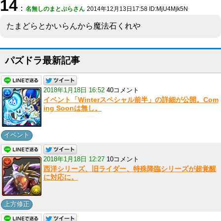
14
：
名無しのまとぷらさん
2014年12月13日17:58 ID:MjU4Mjk5N
たまどらとかいらんから魔法石くれや
パズドラ最新記事
2018年1月18日 16:52
40コメント
イベント「Winterスペシャル前半」の詳細が公開。Com
ing Soonは無し。
イベント
2018年1月18日 12:27
10コメント
西洋シリーズ、旧ライダー、特殊降臨シリーズが超覚醒
に対応に。
上方修正