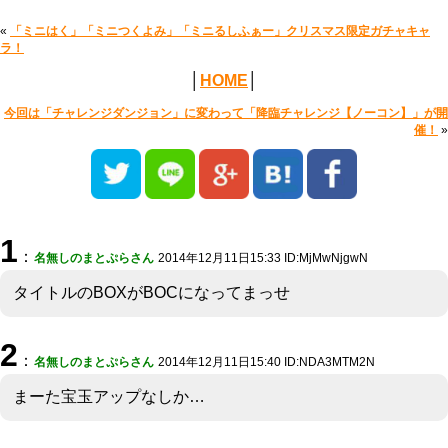
«
「ミニはく」「ミニつくよみ」「ミニるしふぁー」クリスマス限定ガチャキャ
ラ！
│
HOME
│
今回は「チャレンジダンジョン」に変わって「降臨チャレンジ【ノーコン】」が開
催！
»
1
：
名無しのまとぷらさん
2014年12月11日15:33 ID:MjMwNjgwN
タイトルのBOXがBOCになってまっせ
2
：
名無しのまとぷらさん
2014年12月11日15:40 ID:NDA3MTM2N
まーた宝玉アップなしか…