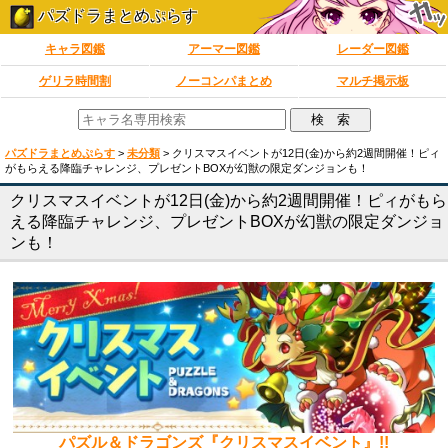
パズドラまとめぷらす
キャラ図鑑
アーマー図鑑
レーダー図鑑
ゲリラ時間割
ノーコンパまとめ
マルチ掲示板
パズドラまとめぷらす
>
未分類
>
クリスマスイベントが12日(金)から約2週間開催！ピィ
がもらえる降臨チャレンジ、プレゼントBOXが幻獣の限定ダンジョンも！
クリスマスイベントが12日(金)から約2週間開催！ピィがもら
える降臨チャレンジ、プレゼントBOXが幻獣の限定ダンジョ
ンも！
パズル＆ドラゴンズ『クリスマスイベント』!!