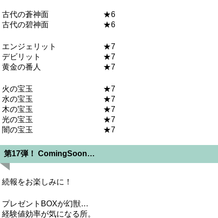
古代の蒼神面 ★6
古代の碧神面 ★6
エンジェリット ★7
デビリット ★7
黄金の番人 ★7
火の宝玉 ★7
水の宝玉 ★7
木の宝玉 ★7
光の宝玉 ★7
闇の宝玉 ★7
第17弾！ ComingSoon…
続報をお楽しみに！
プレゼントBOXが幻獣…
経験値効率が気になる所。