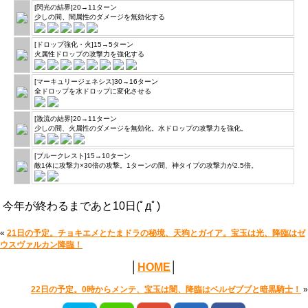
[閃光の結界]20→11ターン
少しの間、闇属性のダメージを無効化する
[ドロップ強化・火]15→5ターン
火属性ドロップの攻撃力を強化する
[マーキュリージェネシス]30→16ターン
全ドロップを水ドロップに変化させる
[激流の結界]20→11ターン
少しの間、火属性のダメージを無効化。水ドロップの攻撃力を強化。
[ブルークレスト]15→10ターン
敵1体に攻撃力×30倍の攻撃。1ターンの間、神タイプの攻撃力が2.5倍。
今年が終わるまであと10日(ﾟдﾟ)
«
21日の予定。チョキエメとたまドラの秘境、天狗とガイア。宝玉は光、降臨はゼ
ウスヴァルカン降臨！
│
HOME
│
22日の予定。0時からメンテ、宝玉は闇、降臨はベルゼブブと暗黒騎士！
»