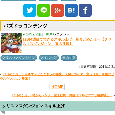
パズドラコンテンツ
2014/12/21(日) 18:00
7コメント
12月4週目でできるスキル上げ一覧まとめたよー【クリ
スマスダンジョン、青の丼龍】
,
,
クリスマスダンジョン
スキル上げ
青の丼龍
［最終更新日］2014/12/21
«
21日の予定。チョキエメとたまドラの秘境、天狗とガイア。宝玉は光、降臨はゼ
ウスヴァルカン降臨！
│
HOME
│
22日の予定。0時からメンテ、宝玉は闇、降臨はベルゼブブと暗黒騎士！
»
クリスマスダンジョン スキル上げ