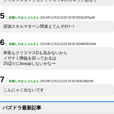
5
：
名無しのまとぷらさん
2014年12月21日20:39 ID:NDQ1MTgzM
泥強スキルマターン間違えてんぞｵﾗｧｰﾝ
6
：
名無しのまとぷらさん
2014年12月21日22:04 ID:NDM5ODA5M
丼龍もクリスマスDも旨みないから
イザナミ降臨を回っておるは
25辺りにboxupしないかなー
7
：
名無しのまとぷらさん
2014年12月21日23:35 ID:NDE3Mjc0N
こんにゃく出ないです
パズドラ最新記事