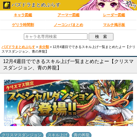
パズドラまとめぷらす
キャラ図鑑
アーマー図鑑
レーダー図鑑
ゲリラ時間割
ノーコンパまとめ
マルチ掲示板
パズドラまとめぷらす
>
未分類
>
12月4週目でできるスキル上げ一覧まとめたよー【クリ
スマスダンジョン、青の丼龍】
12月4週目でできるスキル上げ一覧まとめたよー【クリスマ
スダンジョン、青の丼龍】
,
,
クリスマスダンジョン
スキル上げ
青の丼龍