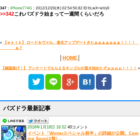
347
：
iPhone774G
：2012/12/20(木) 02:54:50.82 ID:hLwX+wVy0
>>342
これパズドラ始まって一週間くらいだろ
«
【ｗｋｔｋ】 ロード＆ヴァル、進化アップデートきたぁぁぁぁぁぁぁ！！！！
ぁ？
│
HOME
│
【確認急げ！】 アンケートでもらえるキンゴルが届き始めたぞぉぉぉぉ！！！！
»
パズドラ最新記事
2018年1月18日 16:52
40コメント
イベント「Winterスペシャル前半」の詳細が公開。Com
ing Soonは無し。