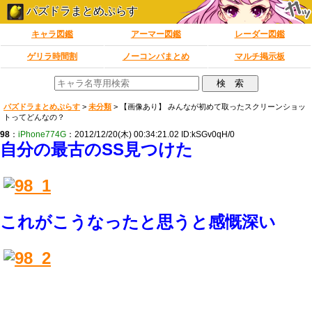
パズドラまとめぷらす
キャラ図鑑
アーマー図鑑
レーダー図鑑
ゲリラ時間割
ノーコンパまとめ
マルチ掲示板
パズドラまとめぷらす
>
未分類
>
【画像あり】 みんなが初めて取ったスクリーンショッ
トってどんなの？
98
：
iPhone774G
：2012/12/20(木) 00:34:21.02 ID:kSGv0qH/0
自分の最古のSS見つけた
これがこうなったと思うと感慨深い