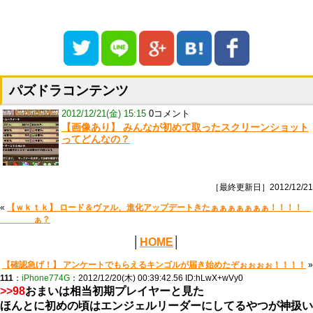
パズドラコンテンツ
2012/12/21(金) 15:15
0コメント
【画像あり】 みんなが初めて取ったスクリーンショット
ってどんなの？
［最終更新日］2012/12/21
«
【ｗｋｔｋ】 ロード＆ヴァル、進化アップデートきたぁぁぁぁぁぁぁ！！！！
ぁ？
│
HOME
│
【確認急げ！】 アンケートでもらえるキンゴルが届き始めたぞぉぉぉぉ！！！！
»
111
：
iPhone774G
：2012/12/20(木) 00:39:42.56 ID:hLwX+wVy0
>>98
おまいは相当初期プレイヤーと見た
ほんとに初めの頃はエンジェルリーダーにしてるやつが神扱い