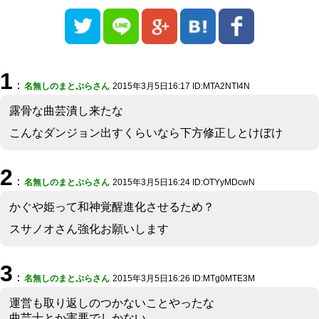
1
：
名無しのまとぷらさん
2015年3月5日16:17 ID:MTA2NTI4N
露骨な曲芸潰し来たな
こんなダンジョン出すくらいなら下方修正しとけぼけ
2
：
名無しのまとぷらさん
2015年3月5日16:24 ID:OTYyMDcwN
かぐや姫って和神覚醒進化させるため？
スサノオさん強化お願いします
3
：
名無しのまとぷらさん
2015年3月5日16:26 ID:MTg0MTE3M
運営も取り返しのつかないことやったな
曲芸士とか害悪でしかない