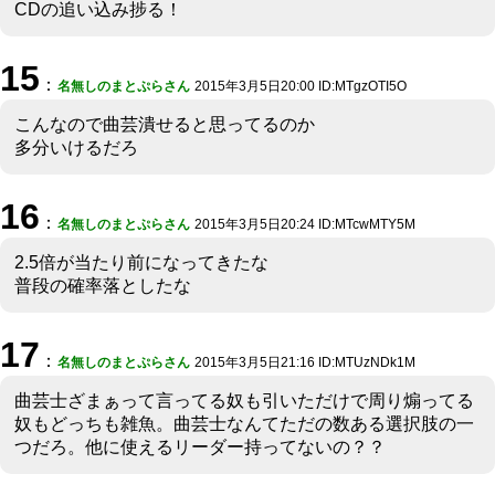
CDの追い込み捗る！
15
：
名無しのまとぷらさん
2015年3月5日20:00 ID:MTgzOTI5O
こんなので曲芸潰せると思ってるのか
多分いけるだろ
16
：
名無しのまとぷらさん
2015年3月5日20:24 ID:MTcwMTY5M
2.5倍が当たり前になってきたな
普段の確率落としたな
17
：
名無しのまとぷらさん
2015年3月5日21:16 ID:MTUzNDk1M
曲芸士ざまぁって言ってる奴も引いただけで周り煽ってる
奴もどっちも雑魚。曲芸士なんてただの数ある選択肢の一
つだろ。他に使えるリーダー持ってないの？？