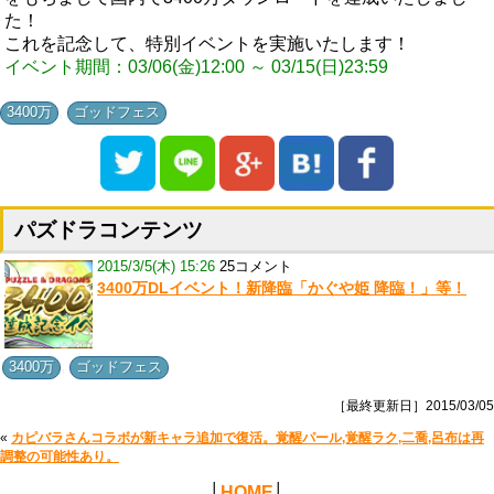
た！
これを記念して、特別イベントを実施いたします！
イベント期間：03/06(金)12:00 ～ 03/15(日)23:59
,
3400万
ゴッドフェス
パズドラコンテンツ
2015/3/5(木) 15:26
25コメント
3400万DLイベント！新降臨「かぐや姫 降臨！」等！
,
3400万
ゴッドフェス
［最終更新日］2015/03/05
«
カピバラさんコラボが新キャラ追加で復活。覚醒パール,覚醒ラク,二喬,呂布は再
調整の可能性あり。
│
HOME
│