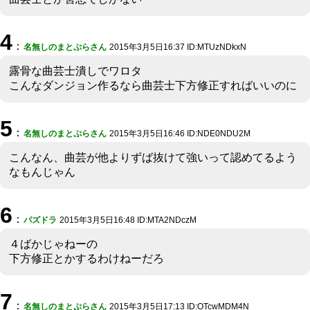
4
：
名無しのまとぷらさん
2015年3月5日16:37 ID:MTUzNDkxN
露骨な曲芸士潰しでワロタ
こんなダンジョン作るなら曲芸士下方修正すればいいのに
5
：
名無しのまとぷらさん
2015年3月5日16:46 ID:NDE0NDU2M
こんなん、曲芸が他よりずば抜けて強いって認めてるよう
なもんじゃん
6
：
パズドラ
2015年3月5日16:48 ID:MTA2NDczM
４ばかじゃねーの
下方修正とかするわけねーだろ
7
：
名無しのまとぷらさん
2015年3月5日17:13 ID:OTcwMDM4N