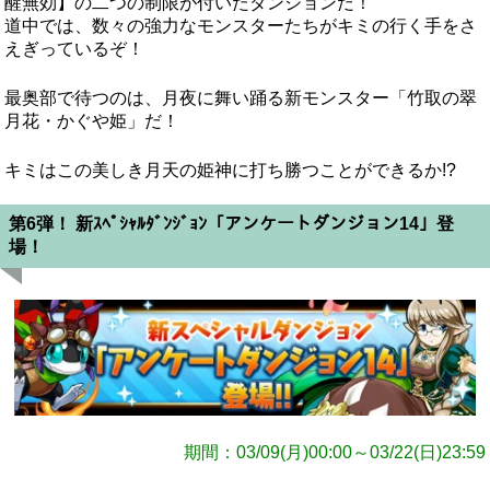
醒無効】の二つの制限が付いたダンジョンだ！
道中では、数々の強力なモンスターたちがキミの行く手をさ
えぎっているぞ！
最奥部で待つのは、月夜に舞い踊る新モンスター「竹取の翠
月花・かぐや姫」だ！
キミはこの美しき月天の姫神に打ち勝つことができるか!?
第6弾！ 新ｽﾍﾟｼｬﾙﾀﾞﾝｼﾞｮﾝ「アンケートダンジョン14」登
場！
期間：03/09(月)00:00～03/22(日)23:59