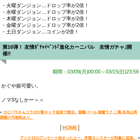
・火曜ダンジョン…ドロップ率が2倍！
・水曜ダンジョン…ドロップ率が2倍！
・木曜ダンジョン…ドロップ率が2倍！
・金曜ダンジョン…ドロップ率が2倍！
・土日ダンジョン…コインが2倍！
第16弾！ 友情ｶﾞﾁｬｲﾍﾞﾝﾄ｢進化カーニバル 友情ガチャ｣開
催!!
期間：03/09(月)00:00～03/15(日)23:59
かぐや姫可愛い。
ノマ3なしかー＞＜
«
カピバラさんコラボが新キャラ追加で復活。覚醒パール,覚醒ラク,二喬,呂布は再
調整の可能性あり。
│
HOME
│
アンケ15のアンケート始まったよー。丼龍モンスターが対象に追加。
»