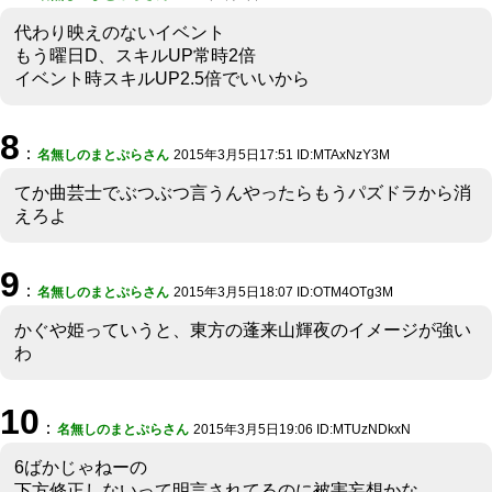
代わり映えのないイベント
もう曜日D、スキルUP常時2倍
イベント時スキルUP2.5倍でいいから
8
：
名無しのまとぷらさん
2015年3月5日17:51 ID:MTAxNzY3M
てか曲芸士でぶつぶつ言うんやったらもうパズドラから消
えろよ
9
：
名無しのまとぷらさん
2015年3月5日18:07 ID:OTM4OTg3M
かぐや姫っていうと、東方の蓬来山輝夜のイメージが強い
わ
10
：
名無しのまとぷらさん
2015年3月5日19:06 ID:MTUzNDkxN
6ばかじゃねーの
下方修正しないって明言されてるのに被害妄想かな