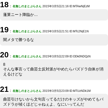
18
：
名無しのまとぷらさん
2015年3月5日21:16 ID:MTAwNjEzM
蓬莱ニート降臨か…
19
：
名無しのまとぷらさん
2015年3月5日21:51 ID:MTc2NjE1N
闇メタで勝つるな
20
：
名無しのまとぷらさん
2015年3月5日22:09 ID:ODk0NDQzN
8
そんな事言って曲芸士反対派がやめたらパズドラ自体が消
えるけどな
21
：
名無しのまとぷらさん
2015年3月5日23:09 ID:MTUzNDk1M
曲芸引けないから文句言ってるだけのキッズがやめてもパ
ズドラが傾くほどじゃねぇよ、なにいってんだ