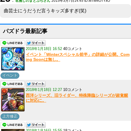
：
名無しのまとぷらさん
2015年3月7日14:45 ID:MTM4OTYxO
曲芸士にうだうだ言うキッズ多すぎ(笑)
パズドラ最新記事
2018年1月18日 16:52
40コメント
イベント「Winterスペシャル前半」の詳細が公開。Com
ing Soonは無し。
イベント
2018年1月18日 12:27
10コメント
西洋シリーズ、旧ライダー、特殊降臨シリーズが超覚醒
に対応に。
上方修正
2018年1月16日 15:55
18コメント