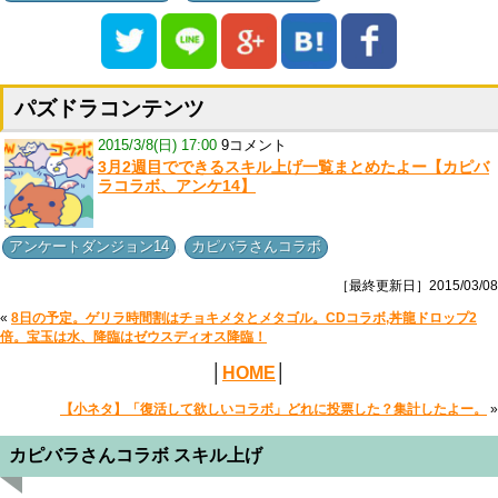
パズドラコンテンツ
2015/3/8(日) 17:00
9コメント
3月2週目でできるスキル上げ一覧まとめたよー【カピバ
ラコラボ、アンケ14】
,
アンケートダンジョン14
カピバラさんコラボ
［最終更新日］2015/03/08
«
8日の予定。ゲリラ時間割はチョキメタとメタゴル。CDコラボ,丼龍ドロップ2
倍。宝玉は水、降臨はゼウスディオス降臨！
│
HOME
│
【小ネタ】「復活して欲しいコラボ」どれに投票した？集計したよー。
»
カピバラさんコラボ スキル上げ