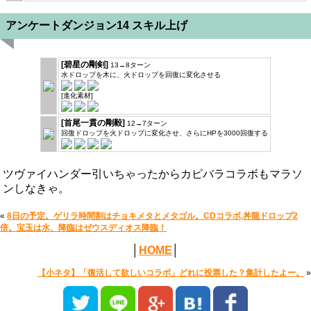
アンケートダンジョン14 スキル上げ
[碧星の剛剣]
13→8ターン
水ドロップを木に、火ドロップを回復に変化させる
[進化素材]
[首尾一貫の剛毅]
12→7ターン
回復ドロップを火ドロップに変化させ、さらにHPを3000回復する
ツヴァイハンダー引いちゃったからカピバラコラボもマラソ
ンしなきゃ。
«
8日の予定。ゲリラ時間割はチョキメタとメタゴル。CDコラボ,丼龍ドロップ2
倍。宝玉は水、降臨はゼウスディオス降臨！
│
HOME
│
【小ネタ】「復活して欲しいコラボ」どれに投票した？集計したよー。
»