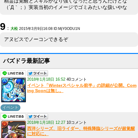
精霊は覚醒とスキルかなり強くなったと思うんだけどな
（´Д｀；）実装当初のイメージでゴミみたいな扱いやな
9
：
大松
2015年3月9日16:08 ID:MjY0ODU1N
アヌビスでノーコンできるぞ
パズドラ最新記事
2018年1月18日 16:52
40コメント
イベント「Winterスペシャル前半」の詳細が公開。Com
ing Soonは無し。
イベント
2018年1月18日 12:27
10コメント
西洋シリーズ、旧ライダー、特殊降臨シリーズが超覚醒
に対応に。