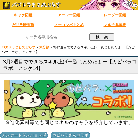
パズドラまとめぷらす
キャラ図鑑
アーマー図鑑
レーダー図鑑
ゲリラ時間割
ノーコンパまとめ
マルチ掲示板
パズドラまとめぷらす
>
未分類
>
3月2週目でできるスキル上げ一覧まとめたよー【カピ
バラコラボ、アンケ14】
3月2週目でできるスキル上げ一覧まとめたよー【カピバラコ
ラボ、アンケ14】
※進化素材等でも同じスキルのキャラを紹介しています。
,
アンケートダンジョン14
カピバラさんコラボ