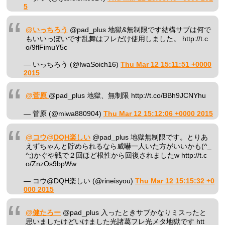
5
@いっちろう
@pad_plus 地獄&無制限です結構サブは何で
もいいっぽいです乱舞はフレだけ使用しました。 http://t.c
o/9flFimuY5c
— いっちろう (@IwaSoich16)
Thu Mar 12 15:11:51 +0000
2015
@菅原
@pad_plus 地獄、無制限 http://t.co/BBh9JCNYhu
— 菅原 (@miwa880904)
Thu Mar 12 15:12:06 +0000 2015
@コウ@DQH楽しい
@pad_plus 地獄無制限です。とりあ
えずちゃんと貯められるなら威嚇一人いた方がいいかも(^_
^;)かぐや戦で２回ほど根性から回復されましたw http://t.c
o/ZnzOs9bpWw
— コウ@DQH楽しい (@rineisyou)
Thu Mar 12 15:15:32 +0
000 2015
@健たろー
@pad_plus 入ったときサブかなりミスったと
思いましたけどいけました光諸葛フレ光メタ地獄です htt