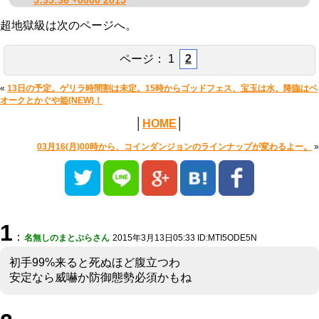
5:35:36 +0000 2015
超地獄級は次のページへ。
ページ：
1
2
«
13日の予定。ゲリラ時間割は未定。15時からゴッドフェス、宝玉は水、降臨はベ
オークとかぐや姫(NEW)！
│
HOME
│
03月16(月)00時から、コインダンジョンのラインナップが変わるよー。
»
1
：
名無しのまとぷらさん
2015年3月13日05:33 ID:MTI5ODE5N
初手99%来ると死ぬほど腹立つわ
安定なら威嚇か防御態勢必須かもね