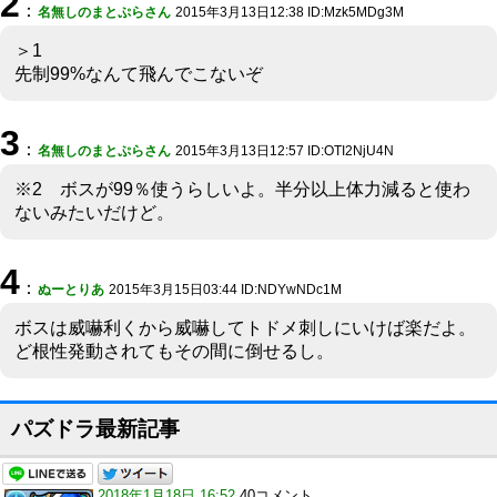
2
：
名無しのまとぷらさん
2015年3月13日12:38 ID:Mzk5MDg3M
＞1
先制99%なんて飛んでこないぞ
3
：
名無しのまとぷらさん
2015年3月13日12:57 ID:OTI2NjU4N
※2 ボスが99％使うらしいよ。半分以上体力減ると使わ
ないみたいだけど。
4
：
ぬーとりあ
2015年3月15日03:44 ID:NDYwNDc1M
ボスは威嚇利くから威嚇してトドメ刺しにいけば楽だよ。
ど根性発動されてもその間に倒せるし。
パズドラ最新記事
2018年1月18日 16:52
40コメント