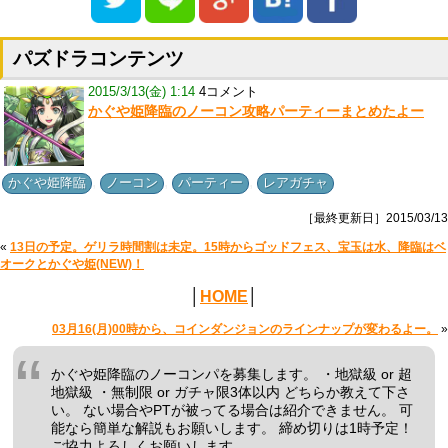
パズドラコンテンツ
2015/3/13(金) 1:14
4コメント
かぐや姫降臨のノーコン攻略パーティーまとめたよー
,
,
,
かぐや姫降臨
ノーコン
パーティー
レアガチャ
［最終更新日］2015/03/13
«
13日の予定。ゲリラ時間割は未定。15時からゴッドフェス、宝玉は水、降臨はベ
オークとかぐや姫(NEW)！
│
HOME
│
03月16(月)00時から、コインダンジョンのラインナップが変わるよー。
»
かぐや姫降臨のノーコンパを募集します。 ・地獄級 or 超
地獄級 ・無制限 or ガチャ限3体以内 どちらか教えて下さ
い。 ない場合やPTが被ってる場合は紹介できません。 可
能なら簡単な解説もお願いします。 締め切りは1時予定！
ご協力よろしくお願いします。