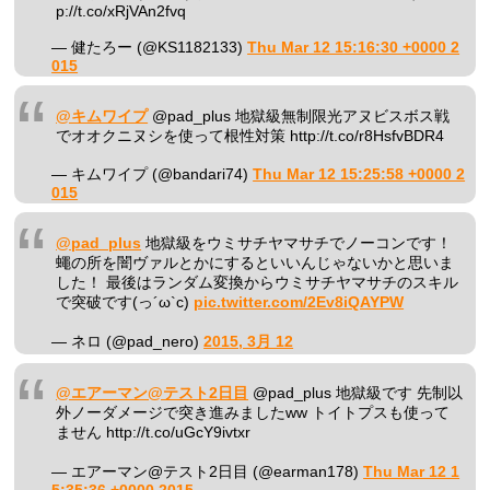
p://t.co/xRjVAn2fvq
— 健たろー (@KS1182133)
Thu Mar 12 15:16:30 +0000 2
015
@キムワイプ
@pad_plus 地獄級無制限光アヌビスボス戦
でオオクニヌシを使って根性対策 http://t.co/r8HsfvBDR4
— キムワイプ (@bandari74)
Thu Mar 12 15:25:58 +0000 2
015
@pad_plus
地獄級をウミサチヤマサチでノーコンです！
蠅の所を闇ヴァルとかにするといいんじゃないかと思いま
した！ 最後はランダム変換からウミサチヤマサチのスキル
で突破です(っ´ω`c)
pic.twitter.com/2Ev8iQAYPW
— ネロ (@pad_nero)
2015, 3月 12
@エアーマン@テスト2日目
@pad_plus 地獄級です 先制以
外ノーダメージで突き進みましたww トイトプスも使って
ません http://t.co/uGcY9ivtxr
— エアーマン@テスト2日目 (@earman178)
Thu Mar 12 1