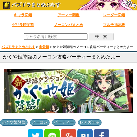
パズドラまとめぷらす
キャラ図鑑
アーマー図鑑
レーダー図鑑
ゲリラ時間割
ノーコンパまとめ
マルチ掲示板
パズドラまとめぷらす
>
未分類
>
かぐや姫降臨のノーコン攻略パーティーまとめたよー
かぐや姫降臨のノーコン攻略パーティーまとめたよー
,
,
,
かぐや姫降臨
ノーコン
パーティー
レアガチャ