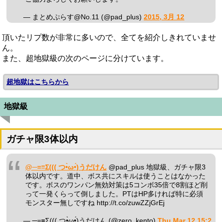
— まとめぷらす@No.11 (@pad_plus)
2015, 3月 12
頂いたリプ数が非常に多いので、全てを紹介しきれていませ
ん。
また、超地獄級の次のページに分けています。
超地獄はこちらから
地獄級
ガチャ限3体以内
@─=≡Σ((( つ•̀ω•́)うだけん
@pad_plus 地獄級、ガチャ限3
体以内です。道中、ボス共にスキルは使うことはなかった
です。ボスのワンパン無効対策は5コンボ35倍で8割ほど削
って一発くらって倒しました。PTはHP多ければ特に必須
モンスター無しですね http://t.co/zuwZZjGrEj
— ─=≡Σ((( つ•̀ω•́)うだけん (@zero_kento)
Thu Mar 12 15:2