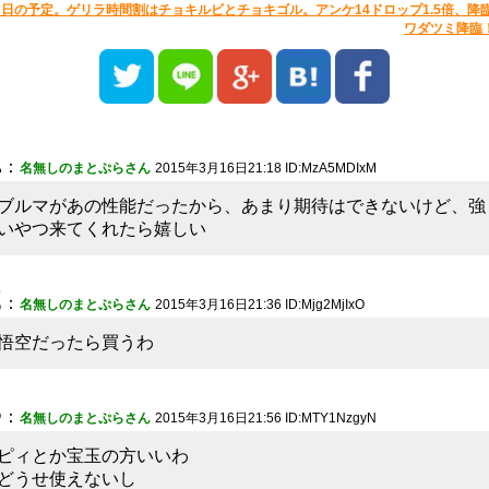
7日の予定。ゲリラ時間割はチョキルビとチョキゴル。アンケ14ドロップ1.5倍、降
ワダツミ降臨
1
：
名無しのまとぷらさん
2015年3月16日21:18 ID:MzA5MDIxM
ブルマがあの性能だったから、あまり期待はできないけど、強
いやつ来てくれたら嬉しい
2
：
名無しのまとぷらさん
2015年3月16日21:36 ID:Mjg2MjIxO
悟空だったら買うわ
3
：
名無しのまとぷらさん
2015年3月16日21:56 ID:MTY1NzgyN
ピィとか宝玉の方いいわ
どうせ使えないし