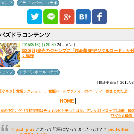
,
ジャンプ
ドラゴンボールコラボ
パズドラコンテンツ
2015/3/16(月) 20:30
24コメント
3/30(月)発売のジャンプに「超豪華SPデジタルコード」が
く模様
,
ジャンプ
ドラゴンボールコラボ
［最終更新日］2015/03/
【小ネタ】覚醒ラクシュミー、覚醒パールヴァティーのパーティー例まとめたよー
│
HOME
│
7日の予定。ゲリラ時間割はチョキルビとチョキゴル。アンケ14ドロップ1.5倍、降
ワダツミ降臨
@pad_plus
これって記事になってましたっけ？？
pic.twitter.