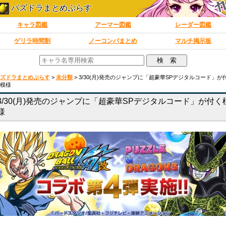
パズドラまとめぷらす
キャラ図鑑
アーマー図鑑
レーダー図鑑
ゲリラ時間割
ノーコンパまとめ
マルチ掲示板
ズドラまとめぷらす
>
未分類
>
3/30(月)発売のジャンプに「超豪華SPデジタルコード」が
模様
3/30(月)発売のジャンプに「超豪華SPデジタルコード」が付く
様