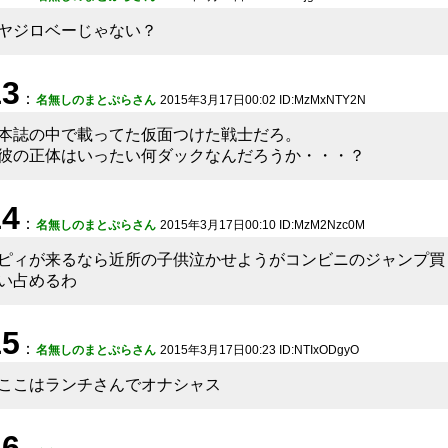
ヤジロベーじゃない？
13
：
名無しのまとぷらさん
2015年3月17日00:02 ID:MzMxNTY2N
本誌の中で載ってた仮面つけた戦士だろ。
彼の正体はいったい何ダックなんだろうか・・・？
14
：
名無しのまとぷらさん
2015年3月17日00:10 ID:MzM2Nzc0M
ピィが来るなら近所の子供泣かせようがコンビニのジャンプ買
い占めるわ
15
：
名無しのまとぷらさん
2015年3月17日00:23 ID:NTIxODgyO
ここはランチさんでオナシャス
16