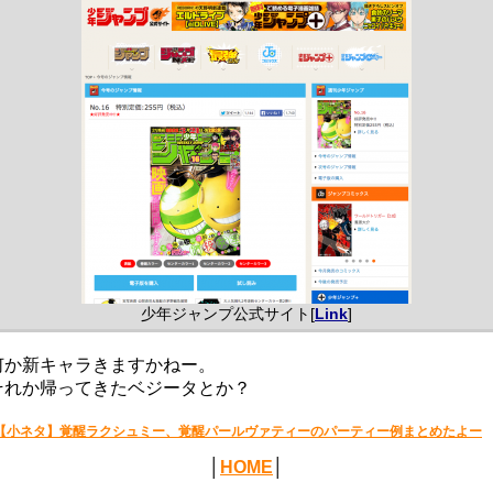
少年ジャンプ公式サイト[
Link
]
何か新キャラきますかねー。
それか帰ってきたベジータとか？
【小ネタ】覚醒ラクシュミー、覚醒パールヴァティーのパーティー例まとめたよー
│
HOME
│