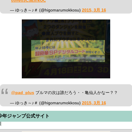
com/03CSExfkUC
— ゆっき～♪＃ (@higomarumokkosu)
2015, 3月 16
@pad_plus
ブルマの次は誰だろう・・亀仙人かなー？？
— ゆっき～♪＃ (@higomarumokkosu)
2015, 3月 16
少年ジャンプ公式サイト