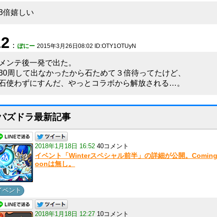
3倍嬉しい
12
：
ぽにー
2015年3月26日08:02 ID:OTY1OTUyN
メンテ後一発で出た。
30周して出なかったから石ためて３倍待ってたけど、
石使わずにすんだ、やっとコラボから解放される…。
パズドラ最新記事
2018年1月18日 16:52
40コメント
イベント「Winterスペシャル前半」の詳細が公開。Coming
oonは無し。
イベント
2018年1月18日 12:27
10コメント