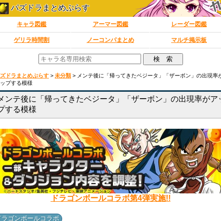
パズドラまとめぷらす
キャラ図鑑
アーマー図鑑
レーダー図鑑
ゲリラ時間割
ノーコンパまとめ
マルチ掲示板
ズドラまとめぷらす
>
未分類
>
メンテ後に「帰ってきたベジータ」「ザーボン」の出現率
ップする模様
メンテ後に「帰ってきたベジータ」「ザーボン」の出現率がア
プする模様
ドラゴンボールコラボ第4弾実施!!
ドラゴンボールコラボ