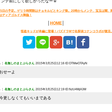
メンテ前にして欲しかったなーｗ
25日の予定。ゲリラ時間割はチョキルビとキング祭。20時からメンテ、宝玉は闇、
はディアゴルドス降臨！
│
HOME
│
怪盗キッドが本編に登場！パズドラWで名探偵コナンコラボが復活
1
：
名無しのまとぷらさん
2015年3月25日12:16 ID:OTMwOTAyN
おせーよ
2
：
名無しのまとぷらさん
2015年3月25日12:19 ID:NzU4MjA3M
今更しなくてもいいまである