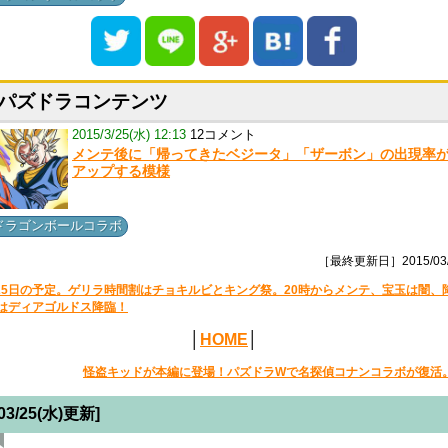
パズドラコンテンツ
2015/3/25(水) 12:13
12コメント
メンテ後に「帰ってきたベジータ」「ザーボン」の出現率
アップする模様
ドラゴンボールコラボ
［最終更新日］2015/03/
25日の予定。ゲリラ時間割はチョキルビとキング祭。20時からメンテ、宝玉は闇、
はディアゴルドス降臨！
│
HOME
│
怪盗キッドが本編に登場！パズドラWで名探偵コナンコラボが復活
[03/25(水)更新]