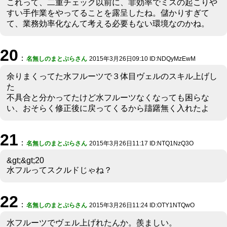
これって、二重チェック以前に、非効率でミスの起こりや
すい手作業をやってることを露呈したね。儲かりすぎて
て、業務効率化なんて考える必要もない環境なのかね。
20
：
名無しのまとぷらさん
2015年3月26日09:10 ID:NDQyMzEwM
余りまくってた水フルーツで３体目ヴェルのスキル上げし
た
不具合と分かってたけど水フルーツなくなっても困らな
い、おそらく修正後に戻ってくるから躊躇無く入れたよ
21
：
名無しのまとぷらさん
2015年3月26日11:17 ID:NTQ1NzQ3O
&gt;&gt;20
水フルってスクルドじゃね？
22
：
名無しのまとぷらさん
2015年3月26日11:24 ID:OTY1NTQwO
水フルーツでヴェル上げれたんか。羨ましい。