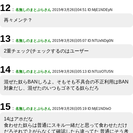
12
：
名無しのまとぷらさん
2015年3月26日04:51 ID:MjE1NDEyN
再々メンテ？
13
：
名無しのまとぷらさん
2015年3月26日05:07 ID:NTUxNDg0N
2重チェック(チェックするのはユーザー
14
：
名無しのまとぷらさん
2015年3月26日05:13 ID:NTUzOTU5N
混ぜた奴らBANしろよ。そもそも不具合の不正利用はBAN
対象だし、混ぜたのいつもゴネてる奴らだろ
15
：
名無しのまとぷらさん
2015年3月26日05:19 ID:MjE1NDIxO
14はアホだな
食わせた奴らは普通にスキル一緒だと思って食わせただけ
だろそれで上がらなくて確認したら違ってた 普通にそう考