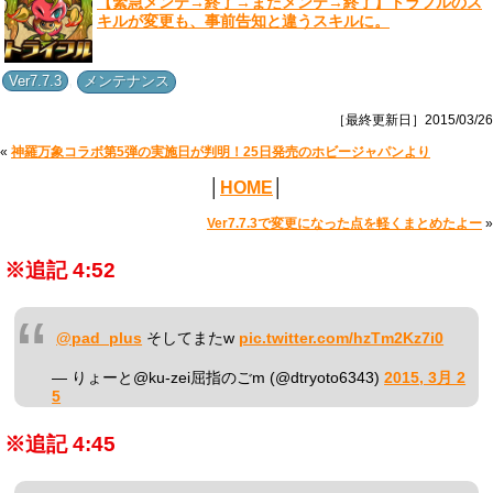
【緊急メンテ→終了→またメンテ→終了】トラフルのス
キルが変更も、事前告知と違うスキルに。
,
Ver7.7.3
メンテナンス
［最終更新日］2015/03/26
«
神羅万象コラボ第5弾の実施日が判明！25日発売のホビージャパンより
│
HOME
│
Ver7.7.3で変更になった点を軽くまとめたよー
»
※追記 4:52
@pad_plus
そしてまたw
pic.twitter.com/hzTm2Kz7i0
— りょーと@ku-zei屈指のごm (@dtryoto6343)
2015, 3月 2
5
※追記 4:45