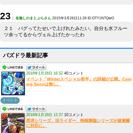
23
：
名無しのまとぷらさん
2015年3月26日11:26 ID:OTY1NTQwO
２１ バグってたせいで上げれたみたい。自分も水フルー
ツ余ってるからヴェル上げたかったわ
パズドラ最新記事
2018年1月18日 16:52
40コメント
イベント「Winterスペシャル前半」の詳細が公開。Com
ing Soonは無し。
イベント
2018年1月18日 12:27
10コメント
西洋シリーズ、旧ライダー、特殊降臨シリーズが超覚醒
に対応に。