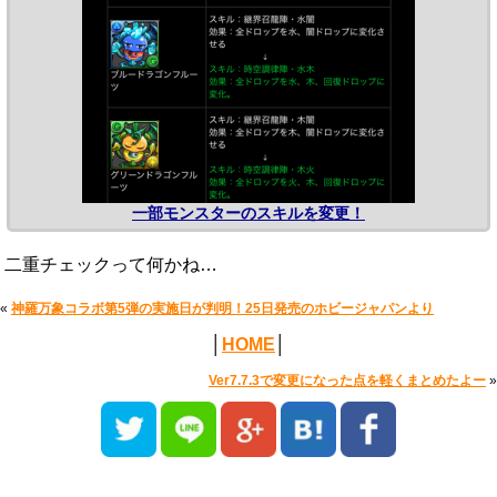
一部モンスターのスキルを変更！
二重チェックって何かね…
«
神羅万象コラボ第5弾の実施日が判明！25日発売のホビージャパンより
│
HOME
│
Ver7.7.3で変更になった点を軽くまとめたよー
»