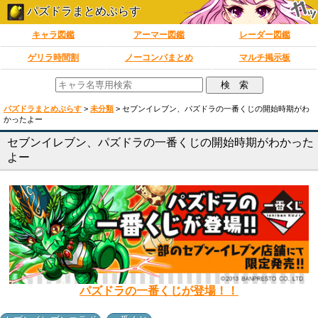
パズドラまとめぷらす
キャラ図鑑
アーマー図鑑
レーダー図鑑
ゲリラ時間割
ノーコンパまとめ
マルチ掲示板
パズドラまとめぷらす
>
未分類
>
セブンイレブン、パズドラの一番くじの開始時期がわ
かったよー
セブンイレブン、パズドラの一番くじの開始時期がわかった
よー
パズドラの一番くじが登場！！