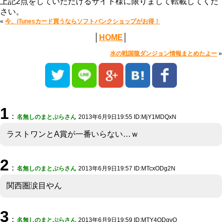
上記2点をしていただけるサイト様に限りまして転載してくだ
さい。
«
今、iTunesカード買うならソフトバンクショップがお得！
│
HOME
│
水の戦国龍ダンジョン情報まとめたよー
»
1
：
名無しのまとぷらさん
2013年6月9日19:55 ID:MjY1MDQxN
ラストワンとA賞が一番いらない…ｗ
2
：
名無しのまとぷらさん
2013年6月9日19:57 ID:MTcxODg2N
関西圏涙目やん
3
：
名無しのまとぷらさん
2013年6月9日19:59 ID:MTY4ODgyO