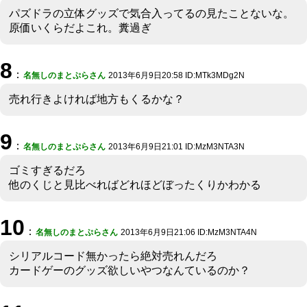
パズドラの立体グッズで気合入ってるの見たことないな。
原価いくらだよこれ。糞過ぎ
8
：
名無しのまとぷらさん
2013年6月9日20:58 ID:MTk3MDg2N
売れ行きよければ地方もくるかな？
9
：
名無しのまとぷらさん
2013年6月9日21:01 ID:MzM3NTA3N
ゴミすぎるだろ
他のくじと見比べればどれほどぼったくりかわかる
10
：
名無しのまとぷらさん
2013年6月9日21:06 ID:MzM3NTA4N
シリアルコード無かったら絶対売れんだろ
カードゲーのグッズ欲しいやつなんているのか？