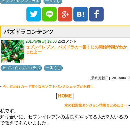
,
セブンイレブンコラボ
一番くじ
パズドラコンテンツ
2013/6/9(日) 19:53
26コメント
セブンイレブン、パズドラの一番くじの開始時期がわか
ったよー
,
セブンイレブンコラボ
一番くじ
［最終更新日］2013/06/17
«
今、iTunesカード買うならソフトバンクショップがお得！
│
HOME
│
水の戦国龍ダンジョン情報まとめたよー
»
私です。
知り合いに、セブンイレブンの店長をやってる人が2人いるの
で教えてもらいました。