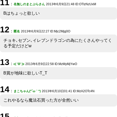
11
：
名無しのまとぷらさん
2013年6月9日21:48 ID:OTIzNzUxM
Bはちょっと欲しい
12
：
匿名
2013年6月9日22:27 ID:Mjc2Mjg0O
チョキ､セブン､イレブンドラゴンの為にたくさんやってく
る予定だけどw
13
：
ϵ( 'Θ' )϶
2013年6月9日22:58 ID:MzMyMjYwO
B賞が地味に欲しいT_T
14
：
まこちゃん(*´ω｀*)
2013年6月10日01:41 ID:MzA2OTc4N
これやるなら魔法石買った方が全然いい
15