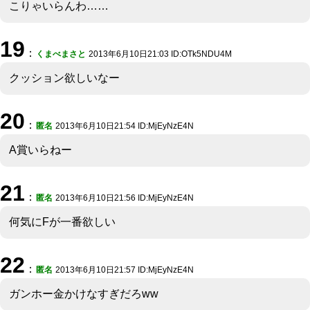
こりゃいらんわ……
19
：
くまべまさと
2013年6月10日21:03 ID:OTk5NDU4M
クッション欲しいなー
20
：
匿名
2013年6月10日21:54 ID:MjEyNzE4N
A賞いらねー
21
：
匿名
2013年6月10日21:56 ID:MjEyNzE4N
何気にFが一番欲しい
22
：
匿名
2013年6月10日21:57 ID:MjEyNzE4N
ガンホー金かけなすぎだろww