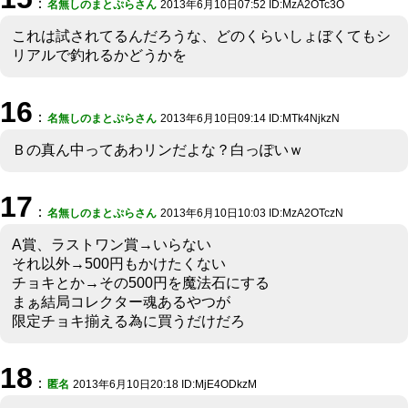
：
名無しのまとぷらさん
2013年6月10日07:52 ID:MzA2OTc3O
これは試されてるんだろうな、どのくらいしょぼくてもシ
リアルで釣れるかどうかを
16
：
名無しのまとぷらさん
2013年6月10日09:14 ID:MTk4NjkzN
Ｂの真ん中ってあわリンだよな？白っぽいｗ
17
：
名無しのまとぷらさん
2013年6月10日10:03 ID:MzA2OTczN
A賞、ラストワン賞→いらない
それ以外→500円もかけたくない
チョキとか→その500円を魔法石にする
まぁ結局コレクター魂あるやつが
限定チョキ揃える為に買うだけだろ
18
：
匿名
2013年6月10日20:18 ID:MjE4ODkzM