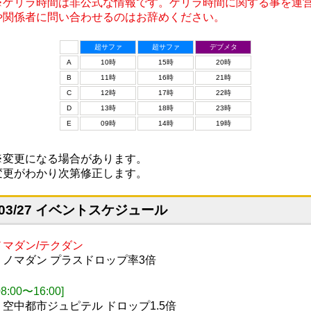
※ゲリラ時間は非公式な情報です。ゲリラ時間に関する事を運
や関係者に問い合わせるのはお辞めください。
超サファ
超サファ
デブメタ
A
10時
15時
20時
B
11時
16時
21時
C
12時
17時
22時
D
13時
18時
23時
E
09時
14時
19時
※変更になる場合があります。
変更がわかり次第修正します。
03/27 イベントスケジュール
ノマダン/テクダン
・ノマダン プラスドロップ率3倍
08:00〜16:00]
・空中都市ジュピテル ドロップ1.5倍