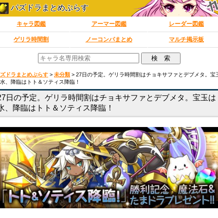
パズドラまとめぷらす
キャラ図鑑
アーマー図鑑
レーダー図鑑
ゲリラ時間割
ノーコンパまとめ
マルチ掲示板
ズドラまとめぷらす
>
未分類
>
27日の予定。ゲリラ時間割はチョキサファとデブメタ。宝
水、降臨はトト＆ソティス降臨！
27日の予定。ゲリラ時間割はチョキサファとデブメタ。宝玉は
水、降臨はトト＆ソティス降臨！