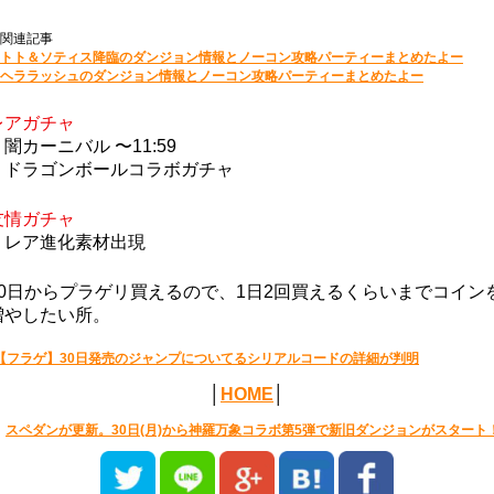
関連記事
トト＆ソティス降臨のダンジョン情報とノーコン攻略パーティーまとめたよー
ヘララッシュのダンジョン情報とノーコン攻略パーティーまとめたよー
レアガチャ
・闇カーニバル 〜11:59
・ドラゴンボールコラボガチャ
友情ガチャ
・レア進化素材出現
30日からプラゲリ買えるので、1日2回買えるくらいまでコイン
増やしたい所。
【フラゲ】30日発売のジャンプについてるシリアルコードの詳細が判明
│
HOME
│
スペダンが更新。30日(月)から神羅万象コラボ第5弾で新旧ダンジョンがスタート