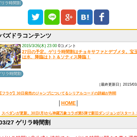
ゲリラ時間割
パズドラコンテンツ
2015/3/26(木) 23:00
0コメント
27日の予定。ゲリラ時間割はチョキサファとデブメタ。宝
は水、降臨はトト＆ソティス降臨！
ゲリラ時間割
［最終更新日］2015/03/
【フラゲ】30日発売のジャンプについてるシリアルコードの詳細が判明
│
HOME
│
スペダンが更新。30日(月)から神羅万象コラボ第5弾で新旧ダンジョンがスタート
03/27 ゲリラ時間割