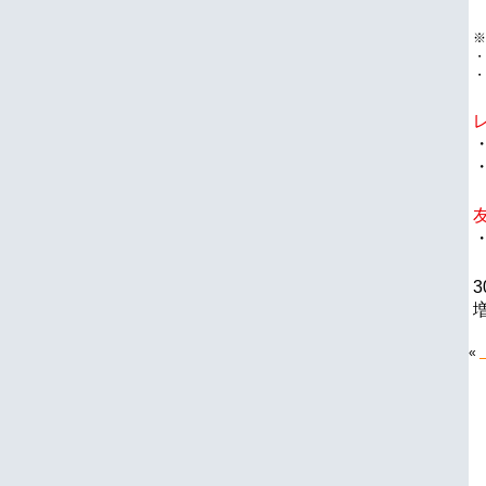
※
・
・
«