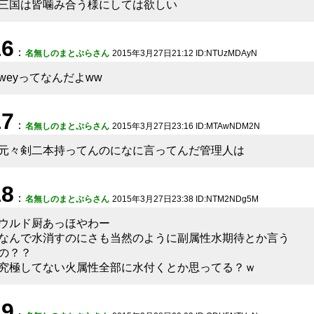
三国は皆噛み合う様にしては欲しい
16
：
名無しのまとぷらさん
2015年3月27日21:12 ID:NTUzMDAyN
weyってなんだよww
17
：
名無しのまとぷらさん
2015年3月27日23:16 ID:MTAwNDM2N
元々剣二本持ってんのになに言ってんだ管理人は
18
：
名無しのまとぷらさん
2015年3月27日23:38 ID:NTM2NDg5M
ウルド厨あっほやわー
なんで水消すのにさも当然のように副属性水期待とか言う
の？？
究極してない火属性全部に水付くとか思ってる？ｗ
19