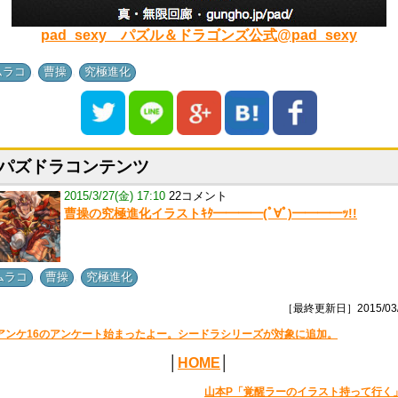
pad_sexy パズル＆ドラゴンズ公式@pad_sexy
,
,
ムラコ
曹操
究極進化
パズドラコンテンツ
2015/3/27(金) 17:10
22コメント
曹操の究極進化イラストｷﾀ━━━━(ﾟ∀ﾟ)━━━━ｯ!!
,
,
ムラコ
曹操
究極進化
［最終更新日］2015/03/
アンケ16のアンケート始まったよー。シードラシリーズが対象に追加。
│
HOME
│
山本P「覚醒ラーのイラスト持って行く