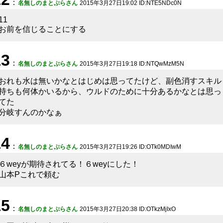
：
名無しのまとぷらさん
2015年3月27日19:02 ID:NTE5NDc0N
11
お前を信じることにする
13
：
名無しのまとぷらさん
2015年3月27日19:18 ID:NTQwMzM5N
おれも水は無いかなとはじめは思ってたけど、副色消すスキル
持ちも何体かいるから、ウルドのために十分あるかなとは思っ
てた
分岐すんのかなぁ
14
：
名無しのまとぷらさん
2015年3月27日19:26 ID:OTk0MDIwM
６weyが期待されてる！６weyにした！
山本Pこれで頼む
15
：
名無しのまとぷらさん
2015年3月27日20:38 ID:OTkzMjIxO