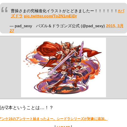
曹操さまの究極進化イラストがとどきましたー！！！！！！
#パ
ズドラ
pic.twitter.com/To2N1mEjDr
— pad_sexy パズル＆ドラゴンズ公式 (@pad_sexy)
2015, 3月
27
剣が2本ということは…！？
アンケ16のアンケート始まったよー。シードラシリーズが対象に追加。