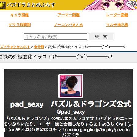
パズドラまとめぷらす
キャラ図鑑
アーマー図鑑
レーダー図鑑
ゲリラ時間割
ノーコンパまとめ
マルチ掲示板
ズドラまとめぷらす
>
未分類
>
曹操の究極進化イラストｷﾀ━━━━(ﾟ∀ﾟ)━━━━ｯ!!
曹操の究極進化イラストｷﾀ━━━━(ﾟ∀ﾟ)━━━━ｯ!!