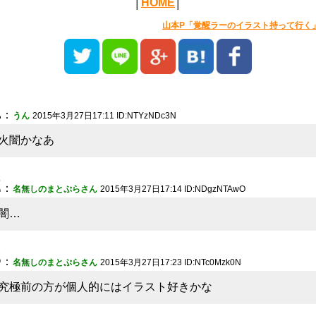
│
HOME
│
山本P「覚醒ラーのイラスト持って行く
1
：
うん
2015年3月27日17:11 ID:NTYzNDc3N
火闇かなあ
2
：
名無しのまとぷらさん
2015年3月27日17:14 ID:NDgzNTAwO
闇…
3
：
名無しのまとぷらさん
2015年3月27日17:23 ID:NTc0Mzk0N
究極前の方が個人的にはイラスト好きかな