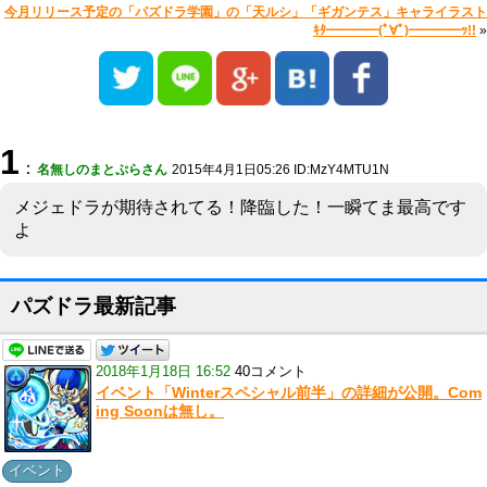
今月リリース予定の「パズドラ学園」の「天ルシ」「ギガンテス」キャライラスト
ｷﾀ━━━━(ﾟ∀ﾟ)━━━━ｯ!!
»
1
：
名無しのまとぷらさん
2015年4月1日05:26 ID:MzY4MTU1N
メジェドラが期待されてる！降臨した！一瞬てま最高です
よ
パズドラ最新記事
2018年1月18日 16:52
40コメント
イベント「Winterスペシャル前半」の詳細が公開。Com
ing Soonは無し。
イベント