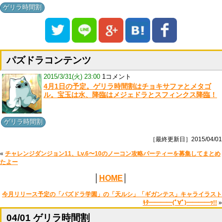
ゲリラ時間割
パズドラコンテンツ
2015/3/31(火) 23:00
1コメント
4月1日の予定。ゲリラ時間割はチョキサファとメタゴ
ル。宝玉は水、降臨はメジェドラとスフィンクス降臨！
ゲリラ時間割
［最終更新日］2015/04/01
«
チャレンジダンジョン11、Lv.6〜10のノーコン攻略パーティーを募集してまとめ
たよー
│
HOME
│
今月リリース予定の「パズドラ学園」の「天ルシ」「ギガンテス」キャライラスト
ｷﾀ━━━━(ﾟ∀ﾟ)━━━━ｯ!!
»
04/01 ゲリラ時間割