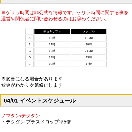
※ゲリラ時間は非公式な情報です。ゲリラ時間に関する事を
運営や関係者に問い合わせるのはお辞めください。
チョキサファ
メタゴル
A
10時
18:30
B
11時
20時
C
12時
21:30
D
13時
23時
E
09時
17時
※変更になる場合があります。
変更がわかり次第修正します。
04/01 イベントスケジュール
ノマダン/テクダン
・テクダン プラスドロップ率5倍