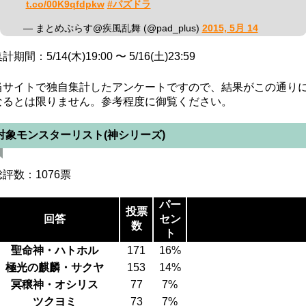
t.co/00K9qfdpkw
#パズドラ
— まとめぷらす@疾風乱舞 (@pad_plus)
2015, 5月 14
計期間：5/14(木)19:00 〜 5/16(土)23:59
当サイトで独自集計したアンケートですので、結果がこの通り
なるとは限りません。参考程度に御覧ください。
対象モンスターリスト(神シリーズ)
総評数：1076票
パー
投票
回答
セン
数
ト
聖命神・ハトホル
171
16%
極光の麒麟・サクヤ
153
14%
冥穣神・オシリス
77
7%
ツクヨミ
73
7%