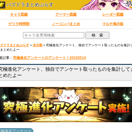
パズドラまとめぷらす
キャラ図鑑
アーマー図鑑
レーダー図鑑
ゲリラ時間割
ノーコンパまとめ
マルチ掲示板
ズドラまとめぷらす
>
未分類
>
究極進化アンケート、独自でアンケート取ったものを集計
まとめたよー
連記事：
究極進化アンケートのアンケート！20150514
究極進化アンケート、独自でアンケート取ったものを集計して
とめたよー
究極進化アンケート