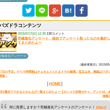
パズドラコンテンツ
2015/5/17(日) 12:30
130コメント
究極進化アンケート、独自でアンケート取ったものを集計
てまとめたよー
究極進化アンケート
［最終更新日］2015/05/
17日の予定。ゲリラ時間割はチョキエメとたまドラの秘境。宝玉は水、降臨はワダ
周瑜！
│
HOME
│
5月4週目でできるスキル上げ一覧まとめたよー【ガンコラ友情ガチャ、アンケ16、
猫龍
何に投票しますか？究極進化アンケートのアンケート！
http://