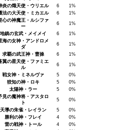
神炎の熾天使・ウリエル
6
1%
護法の大天使・ミカエル
6
1%
逆心の神魔王・ルシファ
6
1%
ー
地鎮の玄武・メイメイ
6
1%
星海の女神・アンドロメ
6
1%
ダ
求覇の武王神・曹操
6
1%
蒼翼の星天使・ファミエ
6
1%
ル
戦女神・ミネルヴァ
5
0%
狡知の神・ロキ
5
0%
太陽神・ラー
5
0%
予見の魔神将・アスタロ
5
0%
ト
天導の朱雀・レイラン
5
0%
勝利の神・フレイ
4
0%
雷の戦神・トール
4
0%