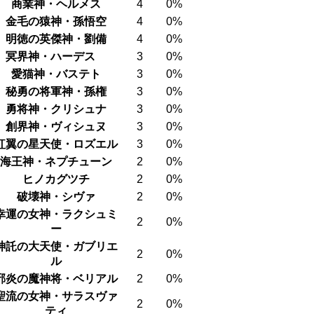
商業神・ヘルメス
4
0%
金毛の猿神・孫悟空
4
0%
明徳の英傑神・劉備
4
0%
冥界神・ハーデス
3
0%
愛猫神・バステト
3
0%
秘勇の将軍神・孫権
3
0%
勇将神・クリシュナ
3
0%
創界神・ヴィシュヌ
3
0%
紅翼の星天使・ロズエル
3
0%
海王神・ネプチューン
2
0%
ヒノカグツチ
2
0%
破壊神・シヴァ
2
0%
幸運の女神・ラクシュミ
2
0%
ー
神託の大天使・ガブリエ
2
0%
ル
邪炎の魔神将・ベリアル
2
0%
聖流の女神・サラスヴァ
2
0%
ティ