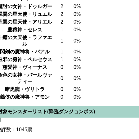
魔討の女神・ドゥルガー
2
0%
翠翼の星天使・リュエル
2
0%
聖翼の星天使・アリエル
2
0%
豊穣神・セレス
1
0%
神癒の大天使・ラファエ
1
0%
ル
閃剣の魔神将・バアル
1
0%
破邪の勇神・ペルセウス
1
0%
慈愛神・ヴィーナス
0
0%
金色の女神・パールヴァ
0
0%
ティー
暗黒龍・ヴリトラ
0
0%
義侠の魔神将・アモン
0
0%
対象モンスターリスト(降臨ダンジョンボス)
総評数：1045票