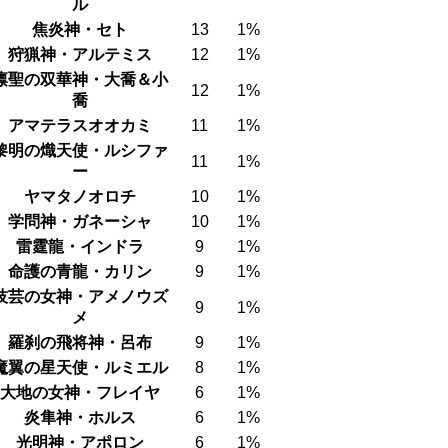
ル
焦炎神・セト
13
1%
狩猟神・アルテミス
12
1%
凛聖の双華神・大喬＆小
12
1%
喬
アマテラスオオカミ
11
1%
黎明の熾天使・ルシファ
11
1%
ー
ヤマタノオロチ
10
1%
学問神・ガネーシャ
10
1%
雷霆龍・インドラ
9
1%
命護の青龍・カリン
9
1%
技芸の女神・アメノウズ
9
1%
メ
羅刹の飛将神・呂布
9
1%
魔翼の星天使・ルミエル
8
1%
大地の女神・フレイヤ
6
1%
炎隼神・ホルス
6
1%
光明神・アポロン
6
1%