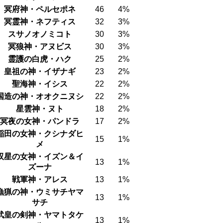
冥府神・ペルセポネ
46
4%
冥霊神・ネフティス
32
3%
スサノオノミコト
30
3%
冥狼神・アヌビス
30
3%
霊護の白虎・ハク
25
2%
皇祖の神・イザナギ
23
2%
聖海神・イシス
22
2%
国造の神・オオクニヌシ
22
2%
星雲神・ヌト
18
2%
冥夜の女神・パンドラ
17
2%
稲田の女神・クシナダヒ
15
1%
メ
双星の女神・イズン＆イ
13
1%
ズーナ
戦軍神・アレス
13
1%
漁猟の神・ウミサチヤマ
13
1%
サチ
武皇の剣神・ヤマトタケ
13
1%