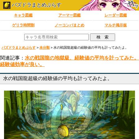
パズドラまとめぷらす
キャラ図鑑
アーマー図鑑
レーダー図鑑
ゲリラ時間割
ノーコンパまとめ
マルチ掲示板
パズドラまとめぷらす
>
未分類
>
水の戦国龍超級の経験値の平均も計ってみたよ。
関連記事：
水の戦国龍の地獄級、経験値の平均を計ってみた。
経験値効率が良い。
水の戦国龍超級の経験値の平均も計ってみたよ。