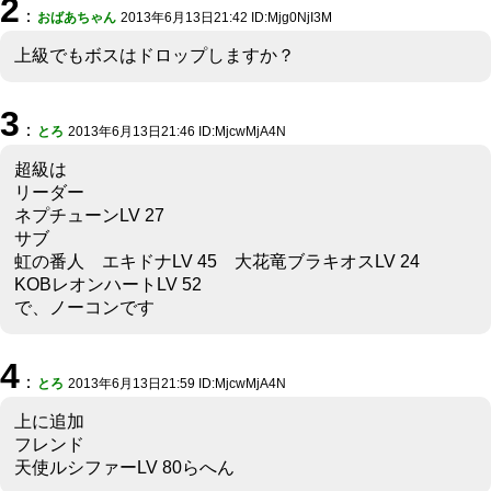
2
：
おばあちゃん
2013年6月13日21:42 ID:Mjg0NjI3M
上級でもボスはドロップしますか？
3
：
とろ
2013年6月13日21:46 ID:MjcwMjA4N
超級は
リーダー
ネプチューンLV 27
サブ
虹の番人 エキドナLV 45 大花竜ブラキオスLV 24
KOBレオンハートLV 52
で、ノーコンです
4
：
とろ
2013年6月13日21:59 ID:MjcwMjA4N
上に追加
フレンド
天使ルシファーLV 80らへん