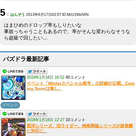
5
：
はんぞう
2013年6月17日02:07 ID:MzU1MzA0N
はまひめのドロップ率もしりたいな
事故っちゃうこともあるので、率がそんな変わらなそうな
ら超級で回したい…
パズドラ最新記事
2018年1月18日 16:52
40コメント
イベント「Winterスペシャル前半」の詳細が公開。Com
ing Soonは無し。
イベント
2018年1月18日 12:27
10コメント
西洋シリーズ、旧ライダー、特殊降臨シリーズが超覚醒
に対応に。