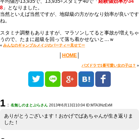
平均値が13,935で、13,935÷スタミナ40で「
経験値効率が34
8
」となりました。
当然といえば当然ですが、地獄級の方がかなり効率が良いです
ね。
スタミナ調整もありますが、マラソンしてると事故が増えちゃ
うので、たまに超級を回って落ち着かせないと…ｗ
«
みんなのギャンブルメイジのパーティー見せてー
│
HOME
│
パズドラで1番可愛い女の子は？
»
1
：
名無しのまとぷらさん
2013年6月13日10:04 ID:MTA3NzExM
ありがとうございます！おかげでばあちゃんが生き返りま
した！