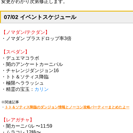
変更がわかり次第修正します。
07/02 イベントスケジュール
【ノマダン/テクダン】
・ノマダン プラスドロップ率3倍
【スペダン】
・デュエマコラボ
・闇のアンケートカーニバル
・チャレンジダンジョン16
・トト＆ソティス降臨
・極限ヘララッシュ
・精霊の宝玉：
カリン
※関連記事
・
トト＆ソティス降臨のダンジョン情報とノーコン攻略パーティーまとめたよー
【レアガチャ】
・闇カーニバル 〜11:59
・ムラコレ 12時〜