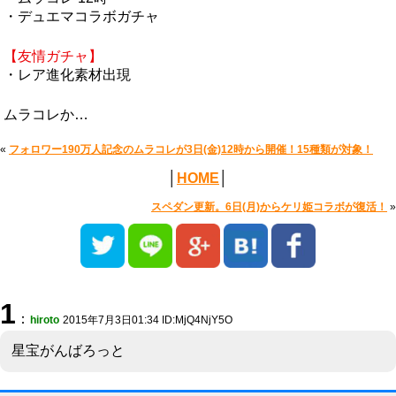
・デュエマコラボガチャ
【友情ガチャ】
・レア進化素材出現
ムラコレか…
«
フォロワー190万人記念のムラコレが3日(金)12時から開催！15種類が対象！
│
HOME
│
スペダン更新。6日(月)からケリ姫コラボが復活！
»
1
：
hiroto
2015年7月3日01:34 ID:MjQ4NjY5O
星宝がんばろっと