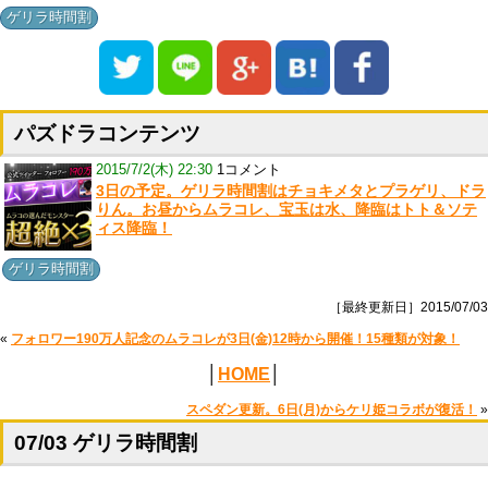
ゲリラ時間割
パズドラコンテンツ
2015/7/2(木) 22:30
1コメント
3日の予定。ゲリラ時間割はチョキメタとプラゲリ、ドラ
りん。お昼からムラコレ、宝玉は水、降臨はトト＆ソテ
ィス降臨！
ゲリラ時間割
［最終更新日］2015/07/03
«
フォロワー190万人記念のムラコレが3日(金)12時から開催！15種類が対象！
│
HOME
│
スペダン更新。6日(月)からケリ姫コラボが復活！
»
07/03 ゲリラ時間割