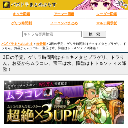
パズドラまとめぷらす
キャラ図鑑
アーマー図鑑
レーダー図鑑
ゲリラ時間割
ノーコンパまとめ
マルチ掲示板
パズドラまとめぷらす
>
未分類
>
3日の予定。ゲリラ時間割はチョキメタとプラゲリ、ド
ラりん。お昼からムラコレ、宝玉は水、降臨はトト＆ソティス降臨！
3日の予定。ゲリラ時間割はチョキメタとプラゲリ、ドラり
ん。お昼からムラコレ、宝玉は水、降臨はトト＆ソティス降
臨！