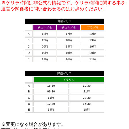
※ゲリラ時間は非公式な情報です。ゲリラ時間に関する事を
運営や関係者に問い合わせるのはお辞めください。
育成ゲリラ
チョキメタ
チョキメタ
プラゲリ
A
12時
17時
22時
B
13時
18時
23時
C
09時
14時
19時
D
10時
15時
20時
E
11時
16時
21時
降臨ゲリラ
ドラりん
A
15:30
19:30
B
09:30
21時
C
11時
22:30
D
12:30
16:30
E
14時
18時
※変更になる場合があります。