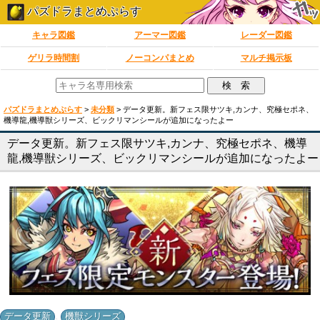
パズドラまとめぷらす
キャラ図鑑
アーマー図鑑
レーダー図鑑
ゲリラ時間割
ノーコンパまとめ
マルチ掲示板
パズドラまとめぷらす
>
未分類
>
データ更新。新フェス限サツキ,カンナ、究極セポネ、
機導龍,機導獣シリーズ、ビックリマンシールが追加になったよー
データ更新。新フェス限サツキ,カンナ、究極セポネ、機導
龍,機導獣シリーズ、ビックリマンシールが追加になったよー
,
データ更新
機獣シリーズ