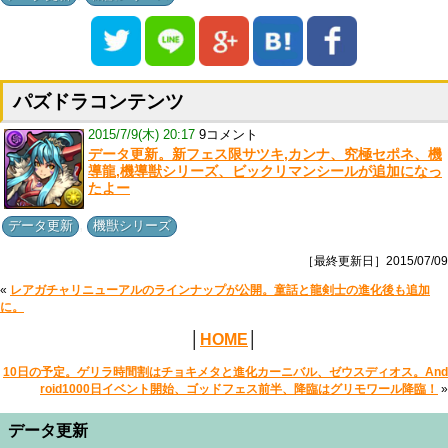
パズドラコンテンツ
2015/7/9(木) 20:17
9コメント
データ更新。新フェス限サツキ,カンナ、究極セポネ、機
導龍,機導獣シリーズ、ビックリマンシールが追加になっ
たよー
,
データ更新
機獣シリーズ
［最終更新日］2015/07/09
«
レアガチャリニューアルのラインナップが公開。童話と龍剣士の進化後も追加
に。
│
HOME
│
10日の予定。ゲリラ時間割はチョキメタと進化カーニバル、ゼウスディオス。And
roid1000日イベント開始、ゴッドフェス前半、降臨はグリモワール降臨！
»
データ更新