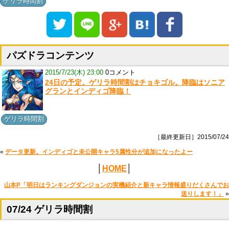
ゲリラ時間割
パズドラコンテンツ
2015/7/23(木) 23:00
0コメント
24日の予定。ゲリラ時間割はチョキゴル。降臨はソニア
グランとインディゴ降臨！
ゲリラ時間割
［最終更新日］2015/07/24
«
データ更新。インディゴと未公開キャラ5属性分が追加になったよー
│
HOME
│
山本P「明日はランキングダンジョンの実機紹介と新キャラ情報盛りだくさんでお
送りします！」
»
07/24 ゲリラ時間割