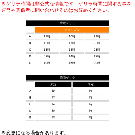
※ゲリラ時間は非公式な情報です。ゲリラ時間に関する事を
運営や関係者に問い合わせるのはお辞めください。
育成ゲリラ
チョキゴル
A
11時
16時
21時
B
12時
17時
22時
C
13時
18時
23時
D
09時
14時
19時
E
10時
15時
20時
降臨ゲリラ
未定
未定
A
時
時
B
時
時
C
時
時
D
時
時
E
時
時
※変更になる場合があります。