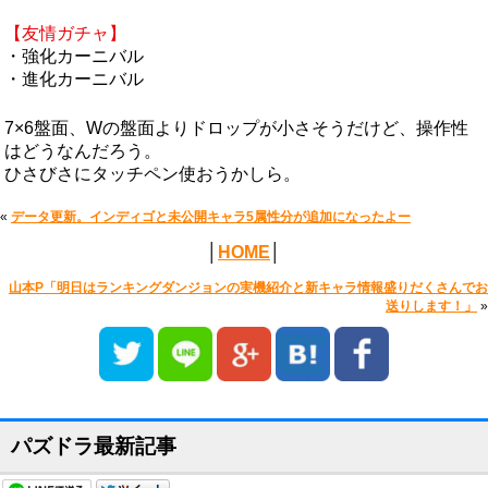
【友情ガチャ】
・強化カーニバル
・進化カーニバル
7×6盤面、Wの盤面よりドロップが小さそうだけど、操作性
はどうなんだろう。
ひさびさにタッチペン使おうかしら。
«
データ更新。インディゴと未公開キャラ5属性分が追加になったよー
│
HOME
│
山本P「明日はランキングダンジョンの実機紹介と新キャラ情報盛りだくさんでお
送りします！」
»
パズドラ最新記事