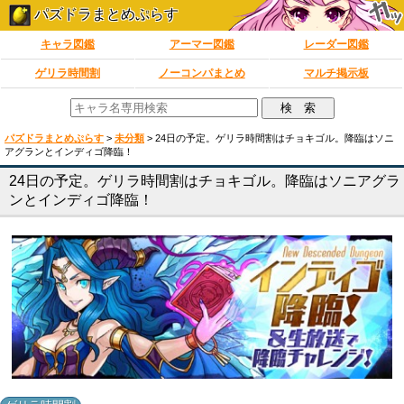
パズドラまとめぷらす
キャラ図鑑
アーマー図鑑
レーダー図鑑
ゲリラ時間割
ノーコンパまとめ
マルチ掲示板
パズドラまとめぷらす
>
未分類
>
24日の予定。ゲリラ時間割はチョキゴル。降臨はソニ
アグランとインディゴ降臨！
24日の予定。ゲリラ時間割はチョキゴル。降臨はソニアグラ
ンとインディゴ降臨！