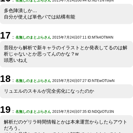
名無しのまとぷらさん
2015年7月24日06:44 ID:NDYzNTMyN
多色陣潰しか…
自分が使えば単色パでは結構有能
17
：
名無しのまとぷらさん
2015年7月24日07:11 ID:MTk4OTM4N
普段から解析で新キャラのイラストとか発表してるのは解
析じゃないとか思ってんのかな？w
頭悪いねえ
18
：
名無しのまとぷらさん
2015年7月24日07:27 ID:NTEwOTUwN
リュエルのスキルが完全劣化になったのか
19
：
名無しのまとぷらさん
2015年7月24日07:35 ID:NDQzOTU3N
解析だのゲリラ時間情報とかは本来運営からしたらアウト
だろう。