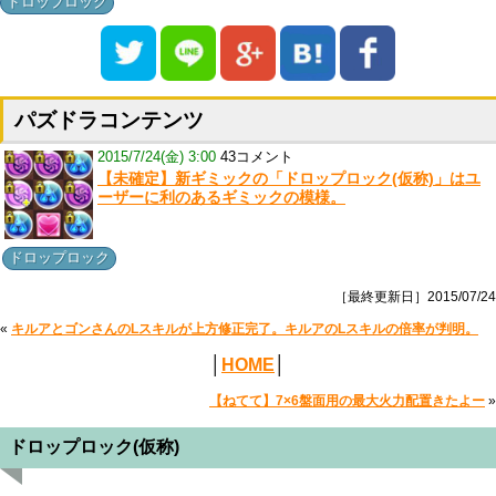
ドロップロック
パズドラコンテンツ
2015/7/24(金) 3:00
43コメント
【未確定】新ギミックの「ドロップロック(仮称)」はユ
ーザーに利のあるギミックの模様。
ドロップロック
［最終更新日］2015/07/24
«
キルアとゴンさんのLスキルが上方修正完了。キルアのLスキルの倍率が判明。
│
HOME
│
【ねてて】7×6盤面用の最大火力配置きたよー
»
ドロップロック(仮称)