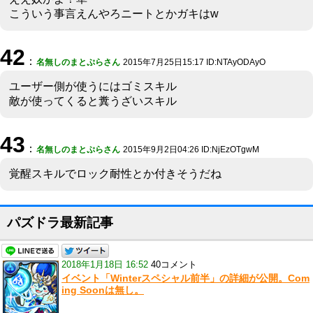
こういう事言えんやろニートとかガキはw
42
：
名無しのまとぷらさん
2015年7月25日15:17 ID:NTAyODAyO
ユーザー側が使うにはゴミスキル
敵が使ってくると糞うざいスキル
43
：
名無しのまとぷらさん
2015年9月2日04:26 ID:NjEzOTgwM
覚醒スキルでロック耐性とか付きそうだね
パズドラ最新記事
2018年1月18日 16:52
40コメント
イベント「Winterスペシャル前半」の詳細が公開。Com
ing Soonは無し。