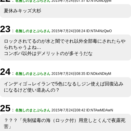
：
名無しのまとぷらさん
2015年7月24日07:57 ID:NTAzMDgyM
夏休みキッズ大杉
23
：
名無しのまとぷらさん
2015年7月24日08:24 ID:NTA4NzQwO
ロックされてるのが水と闇でそれ以外全部毒にされたらや
られちゃうよね…
コンボパ以外はデメリットのが多そうだな
24
：
名無しのまとぷらさん
2015年7月24日08:35 ID:NDkxNDkyM
インディゴ→レイランで5色になるしジン使えば回復込み
になるけど使い道あんの？
25
：
名無しのまとぷらさん
2015年7月24日08:42 ID:NTAwMDAwN
？？？「先制猛毒の海（ロック付）用意しとくんで夜露死
苦」