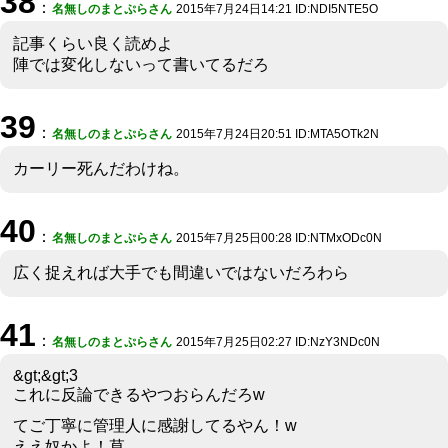
38
：
名無しのまとぷらさん
2015年7月24日14:21 ID:NDI5NTE5O
記事くらい良く読めよ
陣では変化しないって書いてるだろ
39
：
名無しのまとぷらさん
2015年7月24日20:51 ID:MTA5OTk2N
カーリー死んだわけね。
40
：
名無しのまとぷらさん
2015年7月25日00:28 ID:NTMxODc0N
広く捉えれば大手でも間違いではないだろわら
41
：
名無しのまとぷらさん
2015年7月25日02:27 ID:NzY3NDc0N
&gt;&gt;3
これに反論できるやつおらんだろw
てご丁寧に管理人に感謝してるやん！w
ええ奴かよ！草