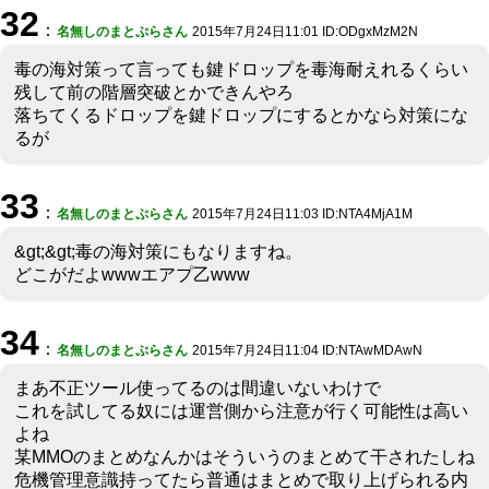
32
：
名無しのまとぷらさん
2015年7月24日11:01 ID:ODgxMzM2N
毒の海対策って言っても鍵ドロップを毒海耐えれるくらい
残して前の階層突破とかできんやろ
落ちてくるドロップを鍵ドロップにするとかなら対策にな
るが
33
：
名無しのまとぷらさん
2015年7月24日11:03 ID:NTA4MjA1M
&gt;&gt;毒の海対策にもなりますね。
どこがだよwwwエアプ乙www
34
：
名無しのまとぷらさん
2015年7月24日11:04 ID:NTAwMDAwN
まあ不正ツール使ってるのは間違いないわけで
これを試してる奴には運営側から注意が行く可能性は高い
よね
某MMOのまとめなんかはそういうのまとめて干されたしね
危機管理意識持ってたら普通はまとめで取り上げられる内