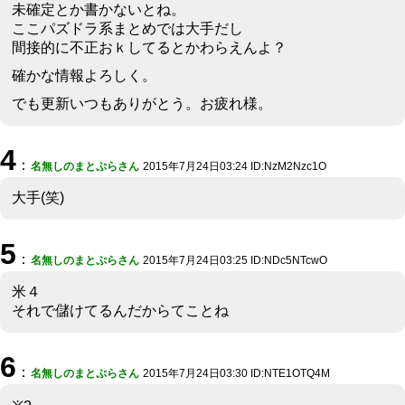
未確定とか書かないとね。
ここパズドラ系まとめでは大手だし
間接的に不正おｋしてるとかわらえんよ？
確かな情報よろしく。
でも更新いつもありがとう。お疲れ様。
4
：
名無しのまとぷらさん
2015年7月24日03:24 ID:NzM2Nzc1O
大手(笑)
5
：
名無しのまとぷらさん
2015年7月24日03:25 ID:NDc5NTcwO
米４
それで儲けてるんだからてことね
6
：
名無しのまとぷらさん
2015年7月24日03:30 ID:NTE1OTQ4M