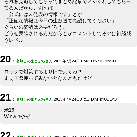
それを見逃してもらってまとめ記事でメシくわしてもらっ
てるんだから、例えば
「公式には未発表の情報です」とか
「正確な情報は今日の生放送で確認してください」
ぐらいの姿勢は必要だろう。
どうせ実装されるんだからとかコメントしてるのは神経疑
うレベル。
20
：
名無しのまとぷらさん
2015年7月24日07:42 ID:NzM2Nzc1N
ロックで対策するより陣でよくね？
まぁ実際使ってみないとなんともだけど
21
：
名無しのまとぷらさん
2015年7月24日07:51 ID:MTk4ODEyO
米19
Winwinやぞ
22