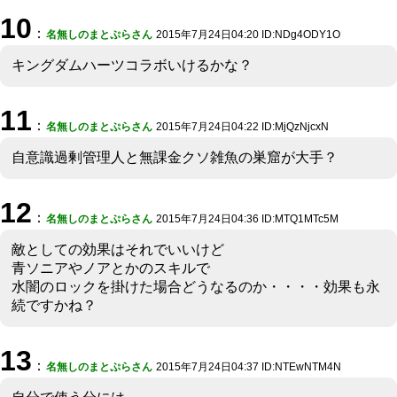
10
：
名無しのまとぷらさん
2015年7月24日04:20 ID:NDg4ODY1O
キングダムハーツコラボいけるかな？
11
：
名無しのまとぷらさん
2015年7月24日04:22 ID:MjQzNjcxN
自意識過剰管理人と無課金クソ雑魚の巣窟が大手？
12
：
名無しのまとぷらさん
2015年7月24日04:36 ID:MTQ1MTc5M
敵としての効果はそれでいいけど
青ソニアやノアとかのスキルで
水闇のロックを掛けた場合どうなるのか・・・・効果も永
続ですかね？
13
：
名無しのまとぷらさん
2015年7月24日04:37 ID:NTEwNTM4N