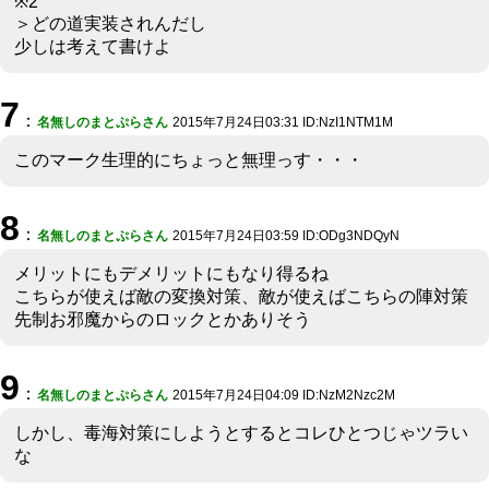
※2
＞どの道実装されんだし
少しは考えて書けよ
7
：
名無しのまとぷらさん
2015年7月24日03:31 ID:NzI1NTM1M
このマーク生理的にちょっと無理っす・・・
8
：
名無しのまとぷらさん
2015年7月24日03:59 ID:ODg3NDQyN
メリットにもデメリットにもなり得るね
こちらが使えば敵の変換対策、敵が使えばこちらの陣対策
先制お邪魔からのロックとかありそう
9
：
名無しのまとぷらさん
2015年7月24日04:09 ID:NzM2Nzc2M
しかし、毒海対策にしようとするとコレひとつじゃツラい
な