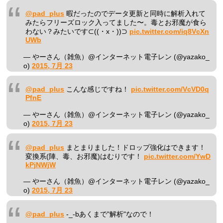
@pad_plus
暇だったのでデータ更新と同時に解析入れて
みたらフリーズロック入ってました〜。毒とお邪魔が食ら
わない？みたいです⊂((・x・))⊃
pic.twitter.com/iq8VcXn
UWb
— やーさん（雑魚）@インターネット電子レン (@yazako_
o)
2015, 7月 23
@pad_plus
こんな感じですね！
pic.twitter.com/VcVD0q
PfnE
— やーさん（雑魚）@インターネット電子レン (@yazako_
o)
2015, 7月 23
@pad_plus
まとまりました！ドロップ強化はできます！
変換系(陣、毒、お邪魔)はむりです！
pic.twitter.com/YwD
kPjNWjW
— やーさん（雑魚）@インターネット電子レン (@yazako_
o)
2015, 7月 23
@pad_plus
-_-bあくまで"解析"なので！