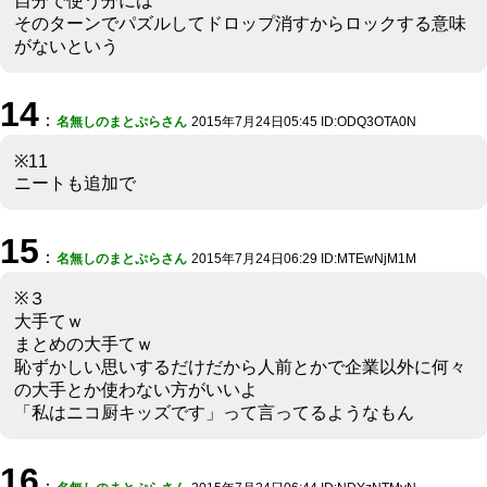
自分で使う分には
そのターンでパズルしてドロップ消すからロックする意味
がないという
14
：
名無しのまとぷらさん
2015年7月24日05:45 ID:ODQ3OTA0N
※11
ニートも追加で
15
：
名無しのまとぷらさん
2015年7月24日06:29 ID:MTEwNjM1M
※３
大手てｗ
まとめの大手てｗ
恥ずかしい思いするだけだから人前とかで企業以外に何々
の大手とか使わない方がいいよ
「私はニコ厨キッズです」って言ってるようなもん
16
：