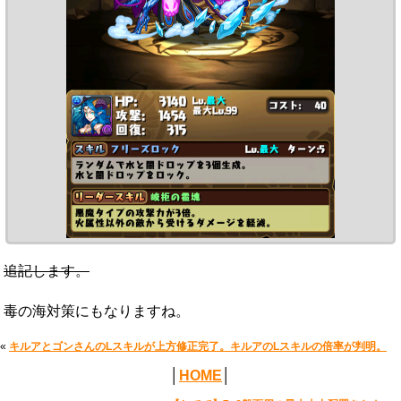
追記します。
毒の海対策にもなりますね。
«
キルアとゴンさんのLスキルが上方修正完了。キルアのLスキルの倍率が判明。
│
HOME
│