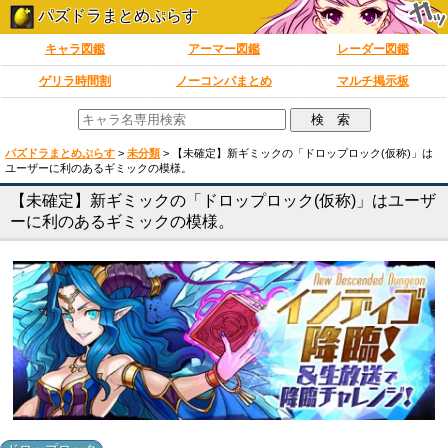
パズドラまとめぷらす
キャラ図鑑
アーマー図鑑
レーダー図鑑
ゲリラ時間割
ノーコンパまとめ
マルチ掲示板
パズドラまとめぷらす
>
未分類
>
【未確定】新ギミックの「ドロップロック(仮称)」は
ユーザーに利のあるギミックの模様。
【未確定】新ギミックの「ドロップロック(仮称)」はユーザ
ーに利のあるギミックの模様。