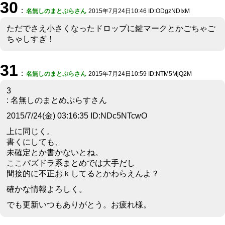
30
：
名無しのまとぷらさん
2015年7月24日10:46 ID:ODgzNDIxM
ただでさえ小さくなったドロップに鍵マークとかごちゃご
ちゃしすぎ！
31
：
名無しのまとぷらさん
2015年7月24日10:59 ID:NTM5MjQ2M
3
: 名無しのまとめぷらすさん
2015/7/24(金) 03:16:35 ID:NDc5NTcwO
上に同じく。
書くにしても、
未確定とか書かないとね。
ここパズドラ系まとめでは大手だし
間接的に不正おｋしてるとかわらえんよ？
確かな情報よろしく。
でも更新いつもありがとう。お疲れ様。