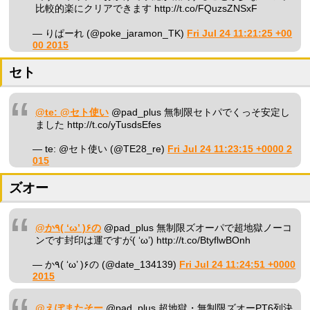
比較的楽にクリアできます http://t.co/FQuzsZNSxF
— りぱーれ (@poke_jaramon_TK)
Fri Jul 24 11:21:25 +00
00 2015
セト
@te: @セト使い
@pad_plus 無制限セトパでくっそ安定し
ました http://t.co/yTusdsEfes
— te: @セト使い (@TE28_re)
Fri Jul 24 11:23:15 +0000 2
015
ズオー
@か٩( ‘ω’ )۶の
@pad_plus 無制限ズオーパで超地獄ノーコ
ンです封印は運ですが( ‘ω’) http://t.co/BtyflwBOnh
— か٩( ‘ω’ )۶の (@date_134139)
Fri Jul 24 11:24:51 +0000
2015
@えぽまたそー
@pad_plus 超地獄・無制限ズオーPT6列決