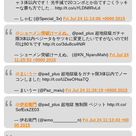
ャ３体以内です！ 光半減で20コンボとか出てすごくラッキ
ーな勝ち方でした… http://t.co/uYLDN8RvLd
— しゃむ (@Special_3x)
Fri Jul 24 11:14:06 +0000 2015
@ショーメン突破けーえぬ。
@pad_plus 超地獄級ガチャ
限3体以内ベジータをサツキに変更したいですがないので封
印は80％です http://t.co/3du8cs4NiR
— ショーメン突破けーえぬ。 (@KN_NyaruMahi)
Fri Jul 24
11:25:53 +0000 2015
@まいうー
@pad_plus 超地獄級をガチャ限3体以内でノー
コンしました http://t.co/UZkeOHsaTQ
— まいうー (@Paz_maiu)
Fri Jul 24 11:26:19 +0000 2015
@伊右衛門
@pad_plus 超地獄 無制限 ベジット http://t.co/
SofEckZE03
— 伊右衛門 (@iemo__________n)
Fri Jul 24 11:13:43 +00
00 2015