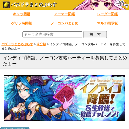
パズドラまとめぷらす
キャラ図鑑
アーマー図鑑
レーダー図鑑
ゲリラ時間割
ノーコンパまとめ
マルチ掲示板
パズドラまとめぷらす
>
未分類
>
インディゴ降臨、ノーコン攻略パーティーを募集して
まとめたよー
インディゴ降臨、ノーコン攻略パーティーを募集してまとめ
たよー