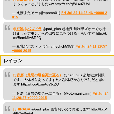
まってふっとびましたww http://t.co/qf8L4uZUoL
— えぽまたそー (@epoma01)
Fri Jul 24 11:28:46 +0000 2
015
@豆乳@パズドラ
@pad_plus 超地獄 無制限ズオーでも行
けましたアモンからの回復に気をつけるくらいです http://t.
co/BemMIw8R2Q
— 豆乳@パズドラ (@mamechch5959)
Fri Jul 24 11:29:57
+0000 2015
レイラン
@音磨（最悪の場合死に至る）
@pad_plus 超地獄無制限
です。大体殴りあってます列パは体感かなり不利だと思い
ます http://t.co/6xmAds3cZQ
— 音磨（最悪の場合死に至る） (@otomaniisann)
Fri Jul 24
11:29:27 +0000 2015
@HIRABA
@pad_plus 画質悪いので再送します http://t.co/
dtFOwSmtaU