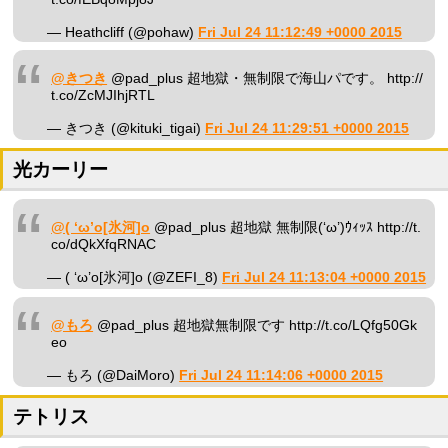
— Heathcliff (@pohaw)
Fri Jul 24 11:12:49 +0000 2015
@きつき
@pad_plus 超地獄・無制限で海山パです。 http://
t.co/ZcMJIhjRTL
— きつき (@kituki_tigai)
Fri Jul 24 11:29:51 +0000 2015
光カーリー
@( ‘ω’o[氷河]o
@pad_plus 超地獄 無制限(‘ω’)ｳｨｯｽ http://t.
co/dQkXfqRNAC
— ( ‘ω’o[氷河]o (@ZEFI_8)
Fri Jul 24 11:13:04 +0000 2015
@もろ
@pad_plus 超地獄無制限です http://t.co/LQfg50Gk
eo
— もろ (@DaiMoro)
Fri Jul 24 11:14:06 +0000 2015
テトリス