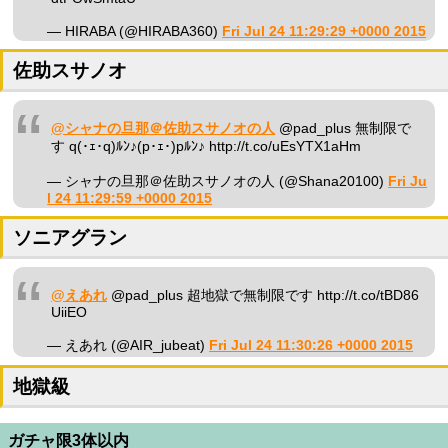
— HIRABA (@HIRABA360)
Fri Jul 24 11:29:29 +0000 2015
佐助スサノオ
@シャナの旦那＠佐助スサノオの人
@pad_plus 無制限で
す q(･ｪ･q)ﾙﾝ♪(p･ｪ･)pﾙﾝ♪ http://t.co/uEsYTX1aHm
— シャナの旦那＠佐助スサノオの人 (@Shana20100)
Fri Ju
l 24 11:29:59 +0000 2015
ソニアグラン
@えあれ
@pad_plus 超地獄で無制限です http://t.co/tBD86
UiiEO
— えあれ (@AIR_jubeat)
Fri Jul 24 11:30:26 +0000 2015
地獄級
ガチャ限3体以内