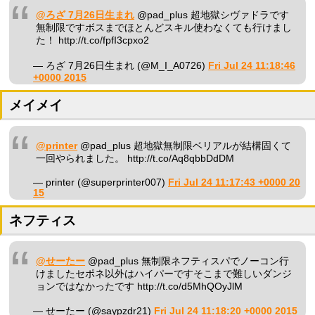
@ろざ 7月26日生まれ
@pad_plus 超地獄シヴァドラです
無制限ですボスまでほとんどスキル使わなくても行けまし
た！ http://t.co/fpfI3cpxo2
— ろざ 7月26日生まれ (@M_I_A0726)
Fri Jul 24 11:18:46
+0000 2015
メイメイ
@printer
@pad_plus 超地獄無制限ベリアルが結構固くて
一回やられました。 http://t.co/Aq8qbbDdDM
— printer (@superprinter007)
Fri Jul 24 11:17:43 +0000 20
15
ネフティス
@せーたー
@pad_plus 無制限ネフティスパでノーコン行
けましたセポネ以外はハイパーですそこまで難しいダンジ
ョンではなかったです http://t.co/d5MhQOyJlM
— せーたー (@saypzdr21)
Fri Jul 24 11:18:20 +0000 2015