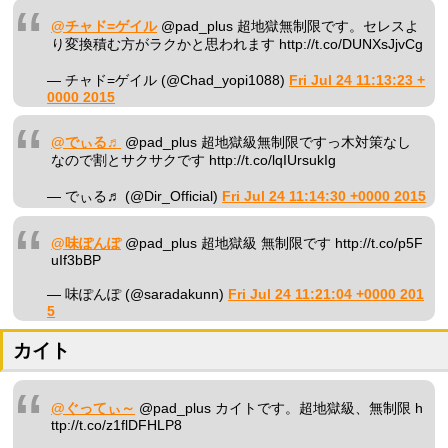
@チャド=ゲイル
@pad_plus 超地獄無制限です。セレスよ
り変換積む方がラクかと思われます http://t.co/DUNXsJjvCg
— チャド=ゲイル (@Chad_yopi1088)
Fri Jul 24 11:13:23 +
0000 2015
@でぃる♬
@pad_plus 超地獄級無制限ですっ木対策なし
なので割とサクサクです http://t.co/lqIUrsukIg
— でぃる♬ (@Dir_Official)
Fri Jul 24 11:14:30 +0000 2015
@味ぽんぽ
@pad_plus 超地獄級 無制限です http://t.co/p5F
uIf3bBP
— 味ぽんぽ (@saradakunn)
Fri Jul 24 11:21:04 +0000 201
5
カイト
@ぐってぃ～
@pad_plus カイトです。超地獄級、無制限 h
ttp://t.co/z1flDFHLP8