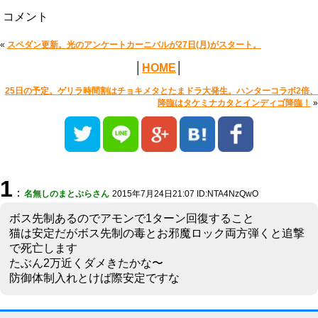
コメント
«
スペダン更新。光のアンケートカーニバルが27日(月)がスタート。
│
HOME
│
25日の予定。ゲリラ時間割はチョキメタとたまドラ大発生。ハンターコラボ2倍、
降臨はタケミナカタとインディゴ降臨！
»
1
：
名無しのまとぷらさん
2015年7月24日21:07 ID:NTA4NzQwO
ボス先制あるのでアモンで1ターン回復すること
猫は安定だがボス先制の毒とお邪魔ロック両方弾くと追撃
で死亡します
たぶん2万近くダメきたかな〜
防御体制入れとけば際安定ですな