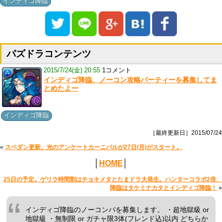
インディゴ降臨
パズドラコンテンツ
2015/7/24(金) 20:55
1コメント
インディゴ降臨、ノーコン攻略パーティーを募集してま
とめたよー
インディゴ降臨
［最終更新日］2015/07/24
«
スペダン更新。光のアンケートカーニバルが27日(月)がスタート。
│
HOME
│
25日の予定。ゲリラ時間割はチョキメタとたまドラ大発生。ハンターコラボ2倍、
降臨はタケミナカタとインディゴ降臨！
»
インディゴ降臨のノーコンパを募集します。 ・超地獄級 or
地獄級 ・無制限 or ガチャ限3体(フレンド込)以内 どちらか