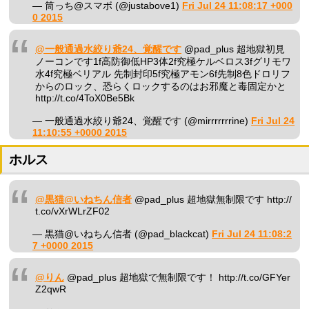
— 筒っち@スマボ (@justabove1)
Fri Jul 24 11:08:17 +000
0 2015
@一般通過水絞り爺24、覚醒です
@pad_plus 超地獄初見
ノーコンです1f高防御低HP3体2f究極ケルベロス3fグリモワ
水4f究極ベリアル 先制封印5f究極アモン6f先制8色ドロリフ
からのロック、恐らくロックするのはお邪魔と毒固定かと
http://t.co/4ToX0Be5Bk
— 一般通過水絞り爺24、覚醒です (@mirrrrrrrine)
Fri Jul 24
11:10:55 +0000 2015
ホルス
@黒猫@いねちん信者
@pad_plus 超地獄無制限です http://
t.co/vXrWLrZF02
— 黒猫@いねちん信者 (@pad_blackcat)
Fri Jul 24 11:08:2
7 +0000 2015
@りん
@pad_plus 超地獄で無制限です！ http://t.co/GFYer
Z2qwR