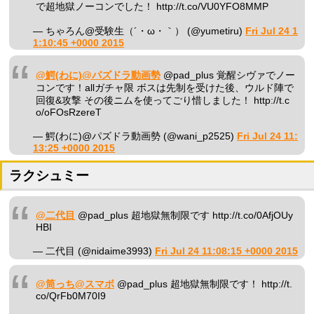
で超地獄ノーコンでした！ http://t.co/VU0YFO8MMP
— ちゃろん@受験生（´・ω・｀） (@yumetiru)
Fri Jul 24 1
1:10:45 +0000 2015
@鰐(わに)@パズドラ動画勢
@pad_plus 覚醒シヴァでノー
コンです！allガチャ限 ボスは先制を受けた後、ウルド陣で
回復&攻撃 その後ニムを使ってごり惜しました！ http://t.c
o/oFOsRzereT
— 鰐(わに)@パズドラ動画勢 (@wani_p2525)
Fri Jul 24 11:
13:25 +0000 2015
ラクシュミー
@二代目
@pad_plus 超地獄無制限です http://t.co/0AfjOUy
HBI
— 二代目 (@nidaime3993)
Fri Jul 24 11:08:15 +0000 2015
@筒っち@スマボ
@pad_plus 超地獄無制限です！ http://t.
co/QrFb0M70I9