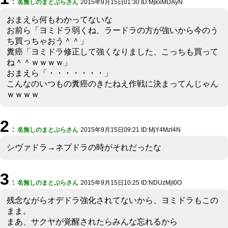
：
名無しのまとぷらさん
2015年9月15日01:30 ID:MjkxMDAyN
おまえら何もわかってないな
お前ら「ヨミドラ弱くね、ラードラの方が強いから今のう
ち買っちゃおう＾＾」
糞癌「ヨミドラ修正して強くなりました、こっちも買って
ね＾＾ｗｗｗｗ」
おまえら「・・・・・・・」
こんなのいつもの糞癌のきたねえ作戦に決まってんじゃん
ｗｗｗｗ
2
：
名無しのまとぷらさん
2015年9月15日09:21 ID:MjY4MzI4N
シヴァドラ→ネプドラの時がそれだったな
3
：
名無しのまとぷらさん
2015年9月15日10:25 ID:NDUzMjI0O
残念ながらオデドラ強化されてないから、ヨミドラもこの
まま。
まあ、サクヤが覚醒されたらみんな忘れるから