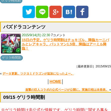
ゲリラ時間割
パズドラコンテンツ
2015/9/14(月) 22:30
7コメント
15日の予定。ゲリラ時間割はチョキゴル、降臨カーニバ
ルとレアキャラ。バットマン1.5倍、降臨はアーミル降
臨！
ゲリラ時間割
［最終更新日］2015/09/15
«
データ更新。ツクヨミドラゴンが追加になったよー。
│
HOME
│
進撃の巨人コラボの公式ページが公開に。実施日程は未発表。
»
09/15 ゲリラ時間割
※ゲリラ時間は非公式な情報です。ゲリラ時間に関する事を