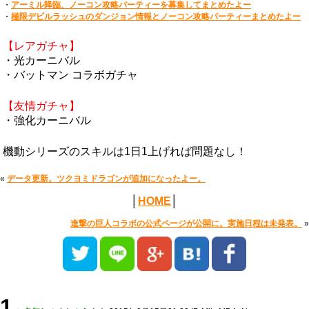
・
アーミル降臨、ノーコン攻略パーティーを募集してまとめたよー
・
極限デビルラッシュのダンジョン情報とノーコン攻略パーティーまとめたよー
【レアガチャ】
・光カーニバル
・バットマン コラボガチャ
【友情ガチャ】
・強化カーニバル
機動シリーズのスキルは1日1上げれば問題なし！
«
データ更新。ツクヨミドラゴンが追加になったよー。
│
HOME
│
進撃の巨人コラボの公式ページが公開に。実施日程は未発表。
»
1