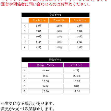
運営や関係者に問い合わせるのはお辞めください。
育成ゲリラ
チョキゴル
チョキゴル
チョキゴル
A
13時
18時
23時
B
09時
14時
19時
C
10時
15時
20時
D
11時
16時
21時
E
12時
17時
22時
降臨ゲリラ
降臨カーニバル
レアキャラ
A
09:30
21時
B
11時
22:30
C
12:30
16:30
D
14時
18時
E
15:30
19:30
※変更になる場合があります。
変更がわかり次第修正します。