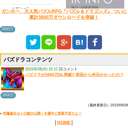
ガンホー、大人気パズルRPG『パズル＆ドラゴンズ』 ついに
累計3800万ダウンロードを突破！
3800万
パズドラコンテンツ
2015/9/28(月) 15:12
21コメント
パズドラが3800万DL突破!! 前回から何日かかったの？
3800万
［最終更新日］2015/09/28
«
究極進化セトの能力公開！今週中に実装予定だよー
│
HOME
│