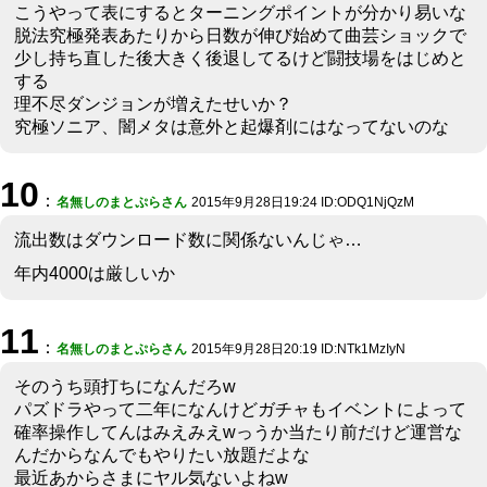
こうやって表にするとターニングポイントが分かり易いな
脱法究極発表あたりから日数が伸び始めて曲芸ショックで
少し持ち直した後大きく後退してるけど闘技場をはじめと
する
理不尽ダンジョンが増えたせいか？
究極ソニア、闇メタは意外と起爆剤にはなってないのな
10
：
名無しのまとぷらさん
2015年9月28日19:24 ID:ODQ1NjQzM
流出数はダウンロード数に関係ないんじゃ…
年内4000は厳しいか
11
：
名無しのまとぷらさん
2015年9月28日20:19 ID:NTk1MzIyN
そのうち頭打ちになんだろw
パズドラやって二年になんけどガチャもイベントによって
確率操作してんはみえみえwっうか当たり前だけど運営な
んだからなんでもやりたい放題だよな
最近あからさまにヤル気ないよねw