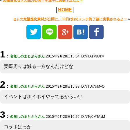
«
究極進化セトの能力公開！今週中に実装予定だよー
│
HOME
│
セトの究極進化素材が公開に。30日(水)のメンテ終了後に実装されるよー
»
1
：
名無しのまとぷらさん
2015年9月28日15:34 ID:MTAzMjUzM
実際周りは減る一方なんだけどな
2
：
名無しのまとぷらさん
2015年9月28日15:38 ID:NTUxNjMyO
イベントはホイホイやってるからいい
3
：
名無しのまとぷらさん
2015年9月28日16:29 ID:NTg0MTAyM
コラボばっか