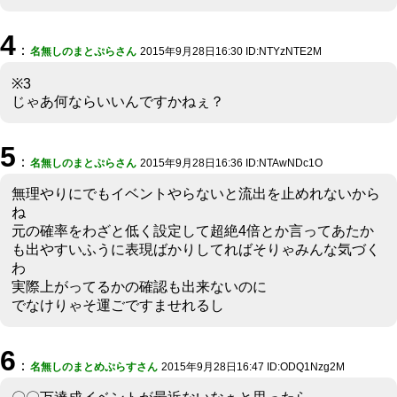
4
：
名無しのまとぷらさん
2015年9月28日16:30 ID:NTYzNTE2M
※3
じゃあ何ならいいんですかねぇ？
5
：
名無しのまとぷらさん
2015年9月28日16:36 ID:NTAwNDc1O
無理やりにでもイベントやらないと流出を止めれないから
ね
元の確率をわざと低く設定して超絶4倍とか言ってあたか
も出やすいふうに表現ばかりしてればそりゃみんな気づく
わ
実際上がってるかの確認も出来ないのに
でなけりゃそ運ごですませれるし
6
：
名無しのまとめぷらすさん
2015年9月28日16:47 ID:ODQ1Nzg2M