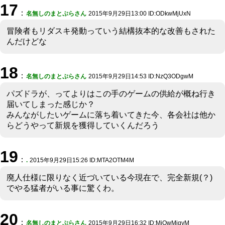
17
：
名無しのまとぷらさん
2015年9月29日13:00 ID:ODkwMjUxN
冒険者もリダスキ発動っていう結構抜本的な改善もされた
んだけどな
18
：
名無しのまとぷらさん
2015年9月29日14:53 ID:NzQ3ODgwM
パズドラが、ってよりはこの手のゲームの供給が概ね行き
届いてしまった感じか？
みんながしたいゲームに落ち着いてきた今、各会社は他か
らどうやって新規を獲得していくんだろう
19
：
.
2015年9月29日15:26 ID:MTA2OTM4M
廃人仕様に限りなく近づいている今現在で、完全新規(？)
でやる猛者がいる事に驚くわ。
20
：
名無しのまとぷらさん
2015年9月29日16:32 ID:MjQwMjgyM