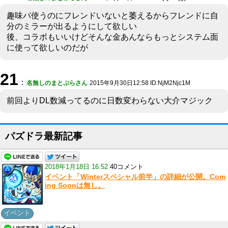
趣味パ使うのにフレンドいないと萎えるからフレンドに自
分のミラーが出るようにして欲しい
後、コラボもいいけどそんな金あんならもっとシステム面
に使って欲しいのだが
21
：
名無しのまとぷらさん
2015年9月30日12:58 ID:NjM2Njc1M
前回よりDL数減ってるのに日数変わらない大介マジック
パズドラ最新記事
2018年1月18日 16:52
40コメント
イベント「Winterスペシャル前半」の詳細が公開。Com
ing Soonは無し。
イベント