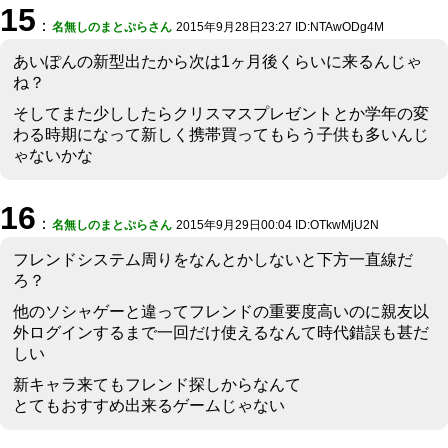
15
：
名無しのまとぷらさん
2015年9月28日23:27 ID:NTAwODg4M
あいぽんの新型出たから次は1ヶ月後くらいに来るんじゃ
ね？
そしてまた少ししたらクリスマスプレゼントとか学年の変
わる時期になって新しく携帯買ってもらう子供も多いんじ
ゃないかな
16
：
名無しのまとぷらさん
2015年9月29日00:04 ID:OTkwMjU2N
フレンドシステム周りをなんとかしないと下方一直線だ
ろ？
他のソシャゲーと違ってフレンドの重要度高いのに親友以
外ログインするまで一回だけ使えるなんて時代錯誤も甚だ
しい
新キャラ来てもフレンド探しからなんて
とてもおすすめ出来るゲームじゃない