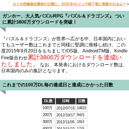
セトの究極進化素材が公開に。30日(水)のメンテ終了後に実装されるよー
»
ガンホー、大人気パズルRPG『パズル＆ドラゴンズ』 つい
に累計3800万ダウンロードを突破！
『パズル＆ドラゴンズ』が世界へ広がる中、日本国内におい
てもユーザー数はこれまでと同様に堅調に推移し続け、この
度2015年9月20日をもちましてiOS版、AndroidTM版、Kindle
累計3800万ダウンロードを達成い
Fire版合わせ
たしました。
なお、本発表におけるダウンロード数は、
日本国内のみの集計となります。
これまでの100万DL毎の達成日と達成にかかった日数
DL数
日時
日数
100万
146日
2012/07/15
200万
94日
2012/10/17
300万
19日
2012/11/05
400万
17日
2012/11/22