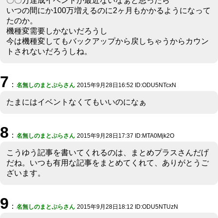
〇〇万達成イベントが最近ないなぁと思ったら
いつの間にか100万増えるのに2ヶ月もかかるようになって
たのか。
機種変需要しかないだろうし
今は機種変してもバックアップから戻しちゃうからカウン
トされないだろうしね。
7
：
名無しのまとぷらさん
2015年9月28日16:52 ID:ODU5NTcxN
たまにはイベントなくてもいいのになぁ
8
：
名無しのまとぷらさん
2015年9月28日17:37 ID:MTA0Mjk2O
こうゆう記事を書いてくれるのは、まとめプラスさんだげ
だね。いつも有用な記事をまとめてくれて、ありがとうご
ざいます。
9
：
名無しのまとぷらさん
2015年9月28日18:12 ID:ODU5NTUzN