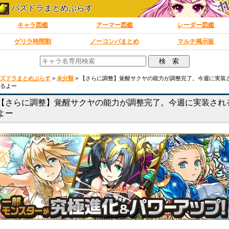
パズドラまとめぷらす
キャラ図鑑
アーマー図鑑
レーダー図鑑
ゲリラ時間割
ノーコンパまとめ
マルチ掲示板
ズドラまとめぷらす
>
未分類
>
【さらに調整】覚醒サクヤの能力が調整完了。今週に実装
るよー
【さらに調整】覚醒サクヤの能力が調整完了。今週に実装され
よー