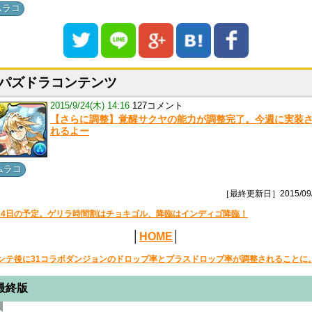
ムラコ
パズドラコンテンツ
2015/9/24(木) 14:16
127コメント
【さらに調整】覚醒サクヤの能力が調整完了。今週に実装
れるよー
ムラコ
［最終更新日］2015/09/
24日の予定。ゲリラ時間割はチョキゴル、降臨はインディゴ降臨！
│
HOME
│
ンテ後に31コラボダンジョンのドロップ率とプラスドロップ率が調整されることに
最終版