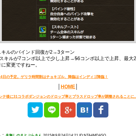
スキルのバインド回復が2→3ターン
Lスキルが7コンボ以上で少し上昇→
5
6コンボ以上で上昇、最大
倍に変更ですねー。
24日の予定。ゲリラ時間割はチョキゴル、降臨はインディゴ降臨！
│
HOME
│
ンテ後に31コラボダンジョンのドロップ率とプラスドロップ率が調整されることに
1
：
名無しのまとぷらさん
2015年9月24日14:21 ID:NTA4MDA5O