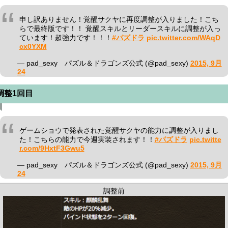
申し訳ありません！覚醒サクヤに再度調整が入りました！こち
らで最終版です！！ 覚醒スキルとリーダースキルに調整が入っ
ています！超強力です！！！
#パズドラ
pic.twitter.com/WAqD
cx0YXM
— pad_sexy パズル＆ドラゴンズ公式 (@pad_sexy)
2015, 9月
24
調整1回目
ゲームショウで発表された覚醒サクヤの能力に調整が入りまし
た！こちらの能力で今週実装されます！！
#パズドラ
pic.twitte
r.com/9HxtF3Gwu5
— pad_sexy パズル＆ドラゴンズ公式 (@pad_sexy)
2015, 9月
24
調整前