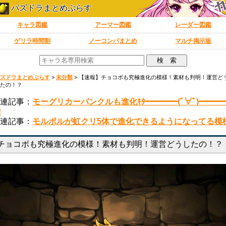
パズドラまとめぷらす
キャラ図鑑
アーマー図鑑
レーダー図鑑
ゲリラ時間割
ノーコンパまとめ
マルチ掲示板
ズドラまとめぷらす
>
未分類
>
【速報】チョコボも究極進化の模様！素材も判明！運営ど
たの！？
連記事：
モーグリカーバンクルも進化ｷﾀ━━━━(ﾟ∀ﾟ)━━━
!
連記事：
モルボルが虹クリ5体で進化できるようになってる模
チョコボも究極進化の模様！素材も判明！運営どうしたの！？