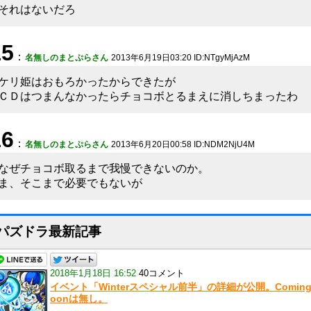
それはないだろ
15
：
名無しのまとぷらさん
2013年6月19日03:20 ID:NTgyMjAzM
ケリ姫はおもろかったからできたが
ＣＤはつまんなかったらチョコボとるまえに消しちまったわ
16
：
名無しのまとぷらさん
2013年6月20日00:58 ID:NDM2NjU4M
なぜチョコボ取るまで我慢できないのか。
ま、そこまで必要でもないが
パズドラ最新記事
2018年1月18日 16:52
40コメント
イベント「Winterスペシャル前半」の詳細が公開。Coming
oonは無し。