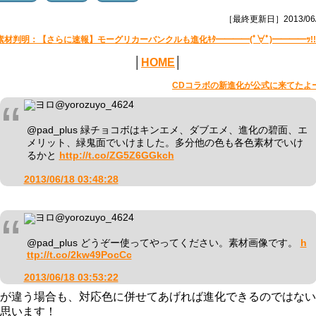
［最終更新日］2013/06/
素材判明：【さらに速報】モーグリカーバンクルも進化ｷﾀ━━━━(ﾟ∀ﾟ)━━━━ｯ!!
│
HOME
│
CDコラボの新進化が公式に来てたよ
ヨロ
@yorozuyo_4624
@pad_plus 緑チョコボはキンエメ、ダブエメ、進化の碧面、エ
メリット、緑鬼面でいけました。多分他の色も各色素材でいけ
るかと
http://t.co/ZG5Z6GGkch
2013/06/18 03:48:28
ヨロ
@yorozuyo_4624
@pad_plus どうぞー使ってやってください。素材画像です。
h
ttp://t.co/2kw49PocCc
2013/06/18 03:53:22
が違う場合も、対応色に併せてあげれば進化できるのではない
思います！