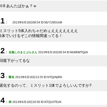
※8 あんたばかぁ？ｗ
11
：
2013年6月18日08:54 ID:MzY1NDUxM
ミスリット5体入れちゃだめぇえええええええ
1体でいけるぞこの情報間違ってる！
12
：
名無しのまとぷらさん
2013年6月18日09:34 ID:MzM0MTQyN
回復下がってるな
13
：
匿名
2013年6月18日13:25 ID:NTQzNjI0N
退化するのって、ミスリット1体でよろしいんですか?
14
：
神
2013年6月18日16:50 ID:NTQ1OTEzN