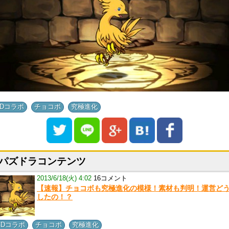
,
,
CDコラボ
チョコボ
究極進化
パズドラコンテンツ
2013/6/18(火) 4:02
16コメント
【速報】チョコボも究極進化の模様！素材も判明！運営ど
したの！？
,
,
CDコラボ
チョコボ
究極進化