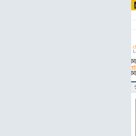
パ
し
関
ｯ!
関