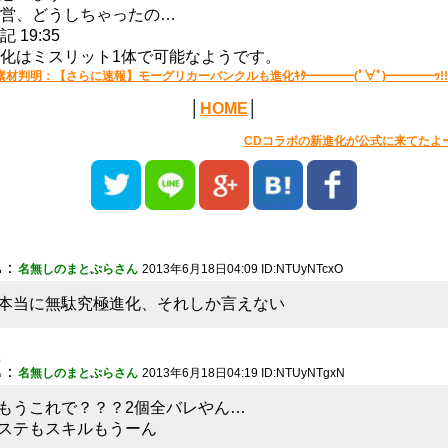
営、どうしちゃったの…
記 19:35
化はミスリット1体で可能なようです。
素材判明：【さらに速報】モーグリカーバンクルも進化ｷﾀ━━━━(ﾟ∀ﾟ)━━━━ｯ!!
│
HOME
│
CDコラボの新進化が公式に来てたよ
1
：
名無しのまとぷらさん
2013年6月18日04:09 ID:NTUyNTcxO
本当に無駄究極進化、それしか言えない
2
：
名無しのまとぷらさん
2013年6月18日04:19 ID:NTUyNTgxN
もうこれで？？？2個全バレやん…
ステもスキルもうーん