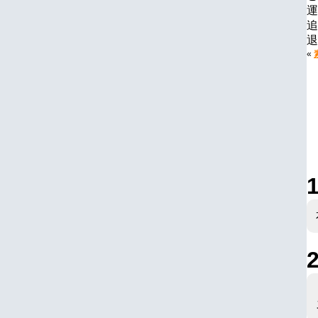
運
追
退
«