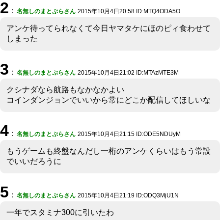
2
：
名無しのまとぷらさん
2015年10月4日20:58 ID:MTQ4ODA5O
アンケ待ってられなくて今日ヤマタケにほのピィ食わせて
しまった
3
：
名無しのまとぷらさん
2015年10月4日21:02 ID:MTAzMTE3M
クシナダなら航路もなかなかよい
コインダンジョンでいいから常にどこか配信してほしいな
4
：
名無しのまとぷらさん
2015年10月4日21:15 ID:ODE5NDUyM
もうゲームも終盤なんだし一桁のアンケくらいはもう常設
でいいだろうに
5
：
名無しのまとぷらさん
2015年10月4日21:19 ID:ODQ3MjU1N
一年でスタミナ300に引いたわ