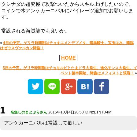
クシナダの超究極で攻撃ついたからスキル上げしたいので、
コインで木アンケカーニバルにパイレーツ追加でお願いしま
す。
常設される海賊龍でも良いか。
«
4日の予定。ゲリラ時間割はチョキエメとデブメタ、暗黒騎士。宝玉は水、降臨
はゼウスヴァルカン降臨！
│
HOME
│
5日の予定。ゲリラ時間割はチョキルビとたまドラ大発生、進化モンス大発生。イ
ベント後半開始、降臨はメフィストと張飛！
»
1
：
名無しのまとぷらさん
2015年10月4日20:53 ID:NzE1NTU4M
アンケカーニバルは常設して欲しい