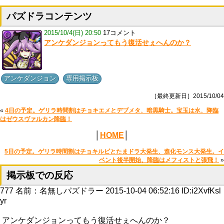
パズドラコンテンツ
2015/10/4(日) 20:50
17コメント
アンケダンジョンってもう復活せぇへんのか？
,
アンケダンジョン
専用掲示板
［最終更新日］2015/10/04
«
4日の予定。ゲリラ時間割はチョキエメとデブメタ、暗黒騎士。宝玉は水、降臨
はゼウスヴァルカン降臨！
│
HOME
│
5日の予定。ゲリラ時間割はチョキルビとたまドラ大発生、進化モンス大発生。イ
ベント後半開始、降臨はメフィストと張飛！
»
掲示板での反応
777
名前：
名無しパズドラー
2015-10-04 06:52:16 ID:i2XvfKsl
yr
アンケダンジョンってもう復活せぇへんのか？