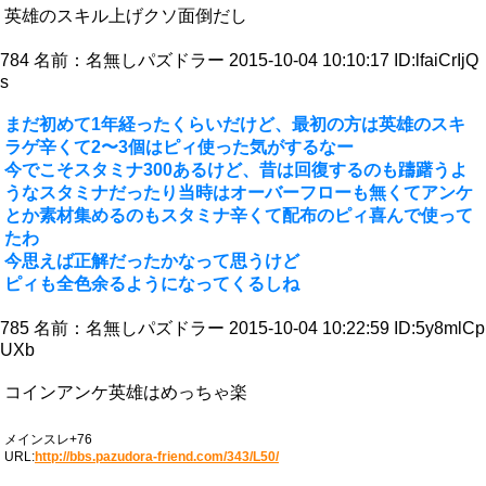
英雄のスキル上げクソ面倒だし
784
名前：
名無しパズドラー
2015-10-04 10:10:17 ID:lfaiCrIjQ
s
まだ初めて1年経ったくらいだけど、最初の方は英雄のスキ
ラゲ辛くて2〜3個はピィ使った気がするなー
今でこそスタミナ300あるけど、昔は回復するのも躊躇うよ
うなスタミナだったり当時はオーバーフローも無くてアンケ
とか素材集めるのもスタミナ辛くて配布のピィ喜んで使って
たわ
今思えば正解だったかなって思うけど
ピィも全色余るようになってくるしね
785
名前：
名無しパズドラー
2015-10-04 10:22:59 ID:5y8mlCp
UXb
コインアンケ英雄はめっちゃ楽
メインスレ+76
URL:
http://bbs.pazudora-friend.com/343/L50/