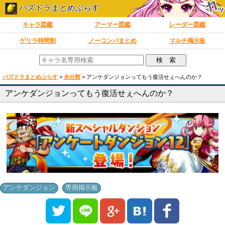
パズドラまとめぷらす
キャラ図鑑
アーマー図鑑
レーダー図鑑
ゲリラ時間割
ノーコンパまとめ
マルチ掲示板
パズドラまとめぷらす
>
未分類
>
アンケダンジョンってもう復活せぇへんのか？
アンケダンジョンってもう復活せぇへんのか？
,
アンケダンジョン
専用掲示板