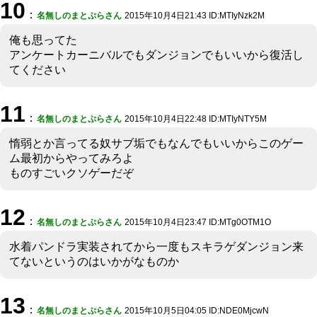
10
：
名無しのまとぷらさん
2015年10月4日21:43 ID:MTIyNzk2M
俺も思ってた
アンケートカーニバルでもダンジョンでもいいから復活し
てください
11
：
名無しのまとぷらさん
2015年10月4日22:48 ID:MTIyNTY5M
惰弱とか言ってる奴サブ垢でもなんでもいいからこのゲー
ム最初からやってみろよ
ものすごいクソゲーだぞ
12
：
名無しのまとぷらさん
2015年10月4日23:47 ID:MTg0OTM1O
水着パンドラ実装されてから一度もスキラゲダンジョン来
てないというのはいかがなものか
13
：
名無しのまとぷらさん
2015年10月5日04:05 ID:NDE0MjcwN