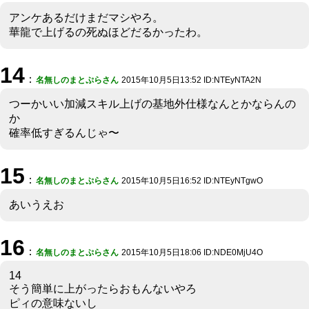
アンケあるだけまだマシやろ。
華龍で上げるの死ぬほどだるかったわ。
14
：
名無しのまとぷらさん
2015年10月5日13:52 ID:NTEyNTA2N
つーかいい加減スキル上げの基地外仕様なんとかならんの
か
確率低すぎるんじゃ〜
15
：
名無しのまとぷらさん
2015年10月5日16:52 ID:NTEyNTgwO
あいうえお
16
：
名無しのまとぷらさん
2015年10月5日18:06 ID:NDE0MjU4O
14
そう簡単に上がったらおもんないやろ
ピィの意味ないし