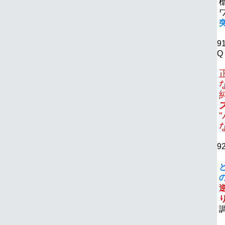
9
Q
9