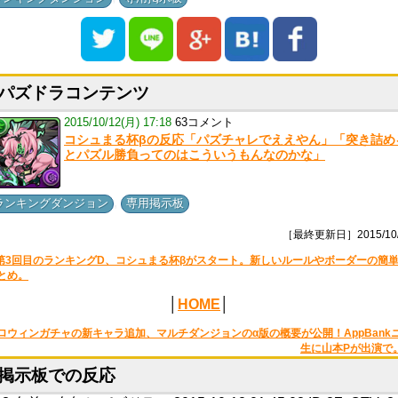
パズドラコンテンツ
2015/10/12(月) 17:18
63コメント
コシュまる杯βの反応「パズチャレでええやん」「突き詰め
とパズル勝負ってのはこういうもんなのかな」
,
ランキングダンジョン
専用掲示板
［最終更新日］2015/10/
第3回目のランキングD、コシュまる杯βがスタート。新しいルールやボーダーの簡
とめ。
│
HOME
│
ロウィンガチャの新キャラ追加、マルチダンジョンのα版の概要が公開！AppBank
生に山本Pが出演で
掲示板での反応