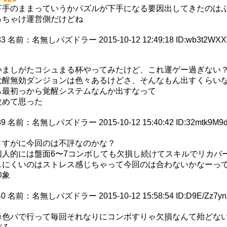
下手のままっていうかパズルが下手になる要因出してきたのは
っちゃけ運営側だけどね
33
名前：
名無しパズドラー
2015-10-12 12:49:18
ID:wb3t2WX
いましがたコシュまる杯やってみたけど、これ運ゲー過ぎない
覚醒無効ダンジョンは色々あるけどさ、そんなもん出すくらい
ら最初っから覚醒システムなんか出すなって
改めて思った
39
名前：
名無しパズドラー
2015-10-12 15:40:42
ID:32mtk9M9
さすがに今回のは不評なのかな？
個人的には盤面6〜7コンボしても欠損し続けてスキルでリカバ
しにくいのはストレス感じちゃって今回のは合わないかなーっ
印象
40
名前：
名無しパズドラー
2015-10-12 15:58:54
ID:D9E/Zz7yn
単色パで行って毎回それなりにコンボすりゃ欠損なんて殆どな