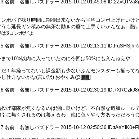
13
名前：
名無しパズドラー
2015-10-12 01:45:08
ID:2ZyQTVa8
コンボパで残り時間に期待出来ないから平均コンボ上げたいけ
どうも延長ガン積みの無茶な動きの癖で上手くいかんなぁ…酷
時は3コンボだよ
15
名前：
名無しパズドラー
2015-10-12 02:13:11
ID:FqSHSjhR
今まで10%以内に入っていたのに今回は50%にも入んねえや
まだ１年経ってないし課金額も少ないぶんモンスターも揃って
いし仕方ないかな(言い訳) おやすみ(¦3[▓▓]
16
名前：
名無しパズドラー
2015-10-12 02:30:19
ID:+XRCzkJ8
槍投げ部隊が無くなるのは別に良いけど、不自然な追加ルール
強引に無くされるのは萎えるわ、他に色々やり方あっただろう
17
名前：
名無しパズドラー
2015-10-12 02:50:36
ID:tAeYIK0+