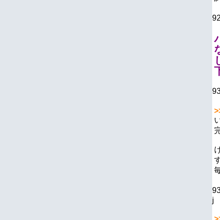
9
9
>
9
j
>