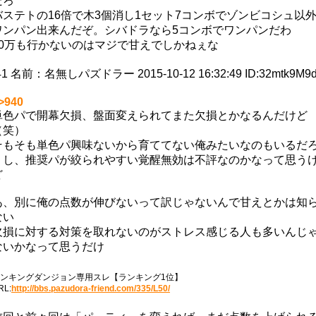
だろ
バステトの16倍で木3個消し1セット7コンボでゾンビコシュ以
ワンパン出来んだぞ。シバドラなら5コンボでワンパンだわ
10万も行かないのはマジで甘えでしかねぇな
41
名前：
名無しパズドラー
2015-10-12 16:32:49
ID:32mtk9M9
>940
単色パで開幕欠損、盤面変えられてまた欠損とかなるんだけど
（笑）
そもそも単色パ興味ないから育ててない俺みたいなのもいるだ
うし、推奨パが絞られやすい覚醒無効は不評なのかなって思う
ど
あ、別に俺の点数が伸びないって訳じゃないんで甘えとかは知
ない
欠損に対する対策を取れないのがストレス感じる人も多いんじ
ないかなって思うだけ
ンキングダンジョン専用スレ【ランキング1位】
RL:
http://bbs.pazudora-friend.com/335/L50/