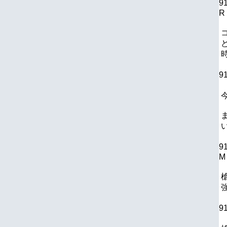
9
R
9
9
M
9