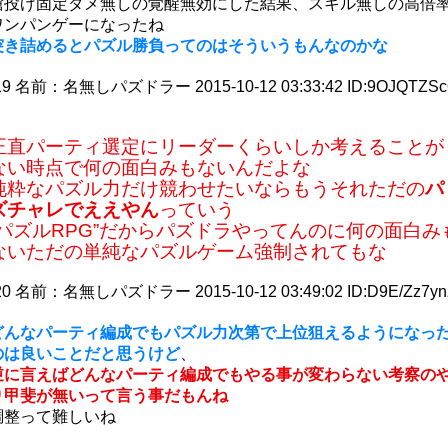
槍投げ固定ダメ無しの覚醒無効にした結果、スキル無しの高倍
ワンパンゲーになったね
突き詰めるとパズル勝負ってのはそういうもんなのかな
19
名前：
名無しパズドラー
2015-10-12 03:33:42
ID:9OJQTZS
正直パーティ選定にリーダーくらいしか考えることが
ない時点で何の面白みもないんだよな
純粋なパズル力だけ競わせたいならもうそれただの
パ
ズチャレでええやん
っていう
”パズルRPG”だからパズドラやってんのに何の面白み
ないただの単純なパズルゲーム強制されてもな
20
名前：
名無しパズドラー
2015-10-12 03:49:02
ID:D9E/Zz7yn
どんなパーティ編成でもパズル力次第で上位狙えるようになっ
のは良いことだと思うけど
、
逆に言えばどんなパーティ編成でもやる事が変わらない考察の
り甲斐が無いって言う事だもんね
調整って難しいね