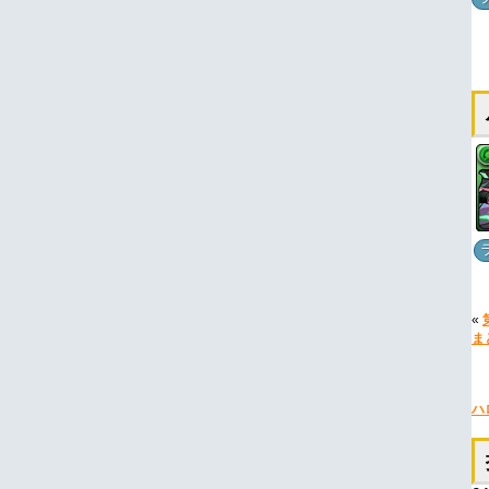
«
ま
ハ