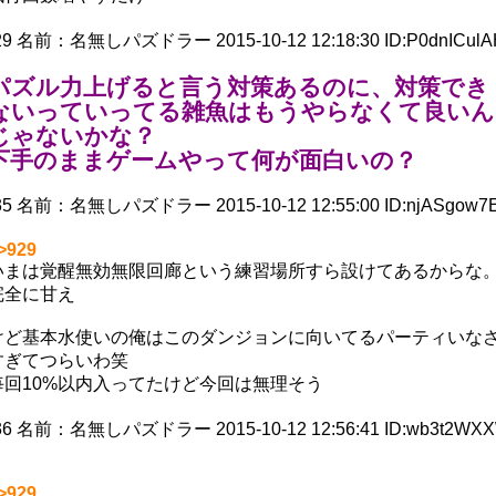
29
名前：
名無しパズドラー
2015-10-12 12:18:30
ID:P0dnICul
パズル力上げると言う対策あるのに、対策でき
ないっていってる雑魚はもうやらなくて良いん
じゃないかな？
下手のままゲームやって何が面白いの？
35
名前：
名無しパズドラー
2015-10-12 12:55:00
ID:njASgow7
>929
いまは覚醒無効無限回廊という練習場所すら設けてあるからな
完全に甘え
けど基本水使いの俺はこのダンジョンに向いてるパーティいな
すぎてつらいわ笑
毎回10%以内入ってたけど今回は無理そう
36
名前：
名無しパズドラー
2015-10-12 12:56:41
ID:wb3t2WX
>929