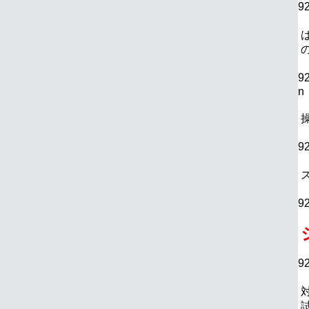
9
9
n
9
9
9