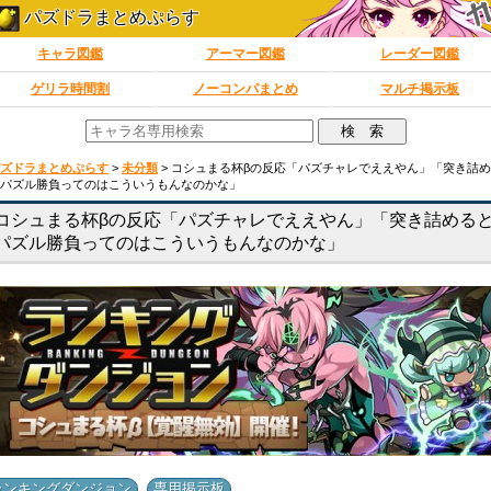
パズドラまとめぷらす
キャラ図鑑
アーマー図鑑
レーダー図鑑
ゲリラ時間割
ノーコンパまとめ
マルチ掲示板
ズドラまとめぷらす
>
未分類
>
コシュまる杯βの反応「パズチャレでええやん」「突き詰
パズル勝負ってのはこういうもんなのかな」
コシュまる杯βの反応「パズチャレでええやん」「突き詰める
パズル勝負ってのはこういうもんなのかな」
,
ランキングダンジョン
専用掲示板