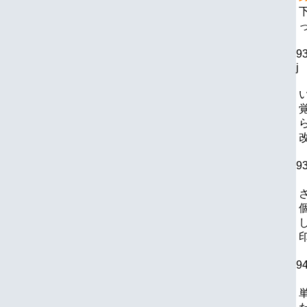
9
j
9
9