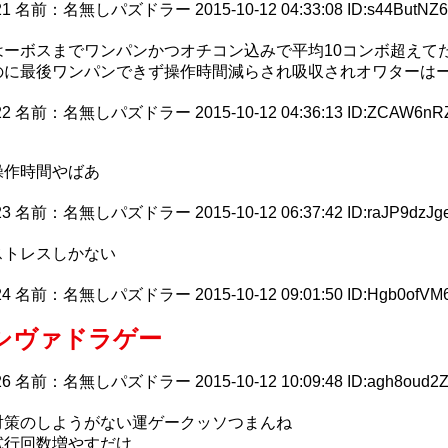
21
名前：
名無しパズドラー
2015-10-12 04:33:08
ID:s44ButNZ
はーボスまでワンパンかつオチコン込みで平均10コンボ超えて
のに最後ワンパンできず操作時間減らされ吸収されオワターは
22
名前：
名無しパズドラー
2015-10-12 04:36:13
ID:ZCAW6nR
操作時間やばあ
23
名前：
名無しパズドラー
2015-10-12 06:37:42
ID:raJP9dzJg
ストレスしかない
24
名前：
名無しパズドラー
2015-10-12 09:01:50
ID:Hgb0ofVM
シヴァドラゲー
26
名前：
名無しパズドラー
2015-10-12 10:09:48
ID:agh8oud2
対策のしようがない運ゲークッソつまんね
試行回数増やすだけ