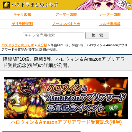
パズドラまとめぷらす
キャラ図鑑
アーマー図鑑
レーダー図鑑
ゲリラ時間割
ノーコンパまとめ
マルチ掲示板
パズドラまとめぷらす
>
未分類
>
降臨MP10倍、降臨5等、ハロウィン＆Amazonアプリ
アワード受賞記念(後半)の詳細が公開。
降臨MP10倍、降臨5等、ハロウィン＆Amazonアプリアワー
ド受賞記念(後半)の詳細が公開。
ハロウィン＆Amazonアプリアワード受賞記念(後半)