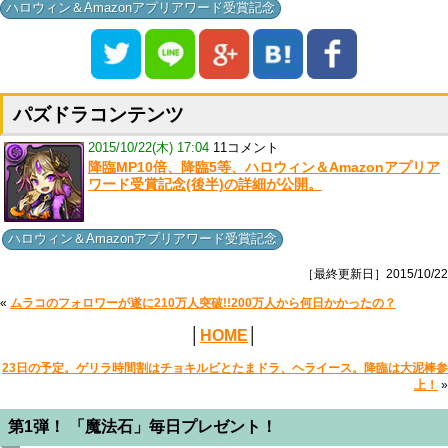
ハロウィン＆Amazonアプリアワード受賞記念
パズドラコンテンツ
2015/10/22(木) 17:04
11コメント
降臨MP10倍、降臨5等、ハロウィン＆Amazonアプリア
ワード受賞記念(後半)の詳細が公開。
ハロウィン＆Amazonアプリアワード受賞記念
［最終更新日］2015/10/22
«
ムラコのフォロワーが遂に210万人突破!!200万人から何日かかったの？
│
HOME
│
23日の予定。ゲリラ時間割はチョキルビとたまドラ、ヘライース。降臨は大泥棒参
上！
»
第1弾！ 「魔法石」毎日プレゼント！