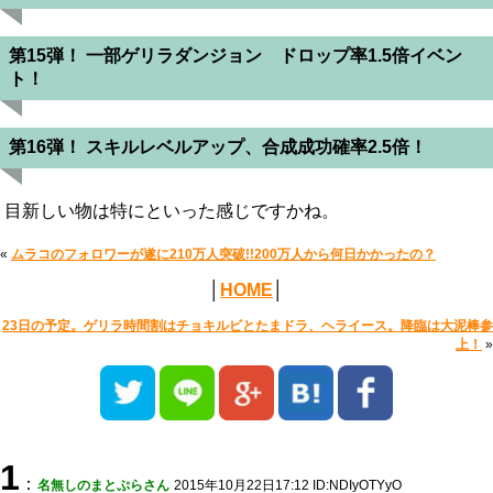
第15弾！ 一部ゲリラダンジョン ドロップ率1.5倍イベン
ト！
第16弾！ スキルレベルアップ、合成成功確率2.5倍！
目新しい物は特にといった感じですかね。
«
ムラコのフォロワーが遂に210万人突破!!200万人から何日かかったの？
│
HOME
│
23日の予定。ゲリラ時間割はチョキルビとたまドラ、ヘライース。降臨は大泥棒参
上！
»
1
：
名無しのまとぷらさん
2015年10月22日17:12 ID:NDIyOTYyO