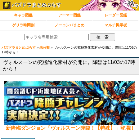
パズドラまとめぷらす
キャラ図鑑
アーマー図鑑
レーダー図鑑
ゲリラ時間割
ノーコンパまとめ
マルチ掲示板
パズドラまとめぷらす
>
未分類
>
ヴォルスーンの究極進化素材が公開に。降臨は11/03の
17時から！
ヴォルスーンの究極進化素材が公開に。降臨は11/03の17時
から！
新降臨ダンジョン「ヴォルスーン降臨！【特殊】」登場!!