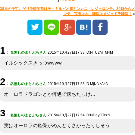
28日の予定。ゲリラ時間割はチョキルビと超キンカニ、レジェロンテ。20時からメ
ンテ、宝玉は木、降臨はメジェドラ降臨！
»
1
：
名無しのまとぷらさん
2015年10月27日17:38 ID:NTU2MTM4M
イルシックスきっつwwww
2
：
名無しのまとぷらさん
2015年10月27日17:53 ID:MjIzNzA4N
オーロラドラゴンとか何処で落ちたっけ…
3
：
名無しのまとぷらさん
2015年10月27日17:54 ID:NDgyOTczN
実はオーロラの確保がめんどくさかったりしそう