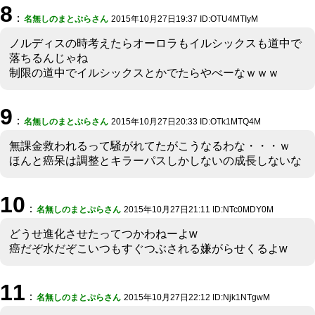
8
：
名無しのまとぷらさん
2015年10月27日19:37 ID:OTU4MTIyM
ノルディスの時考えたらオーロラもイルシックスも道中で
落ちるんじゃね
制限の道中でイルシックスとかでたらやべーなｗｗｗ
9
：
名無しのまとぷらさん
2015年10月27日20:33 ID:OTk1MTQ4M
無課金救われるって騒がれてたがこうなるわな・・・ｗ
ほんと癌呆は調整とキラーパスしかしないの成長しないな
10
：
名無しのまとぷらさん
2015年10月27日21:11 ID:NTc0MDY0M
どうせ進化させたってつかわねーよw
癌だぞ水だぞこいつもすぐつぶされる嫌がらせくるよw
11
：
名無しのまとぷらさん
2015年10月27日22:12 ID:Njk1NTgwM