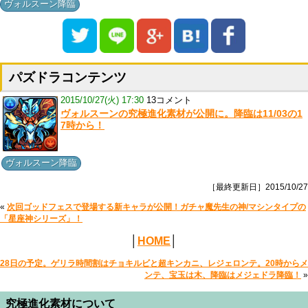
ヴォルスーン降臨
パズドラコンテンツ
2015/10/27(火) 17:30
13コメント
ヴォルスーンの究極進化素材が公開に。降臨は11/03の1
7時から！
ヴォルスーン降臨
［最終更新日］2015/10/27
«
次回ゴッドフェスで登場する新キャラが公開！ガチャ魔先生の神/マシンタイプの
「星座神シリーズ」！
│
HOME
│
28日の予定。ゲリラ時間割はチョキルビと超キンカニ、レジェロンテ。20時からメ
ンテ、宝玉は木、降臨はメジェドラ降臨！
»
究極進化素材について