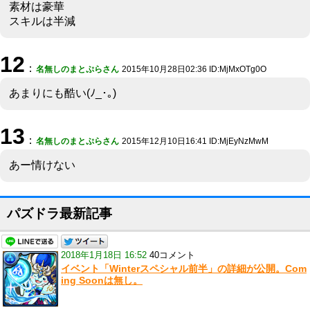
素材は豪華
スキルは半減
12
：
名無しのまとぷらさん
2015年10月28日02:36 ID:MjMxOTg0O
あまりにも酷い(ﾉ_･｡)
13
：
名無しのまとぷらさん
2015年12月10日16:41 ID:MjEyNzMwM
あー情けない
パズドラ最新記事
2018年1月18日 16:52
40コメント
イベント「Winterスペシャル前半」の詳細が公開。Com
ing Soonは無し。