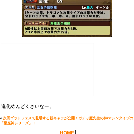
進化めんどくさいなー。
«
次回ゴッドフェスで登場する新キャラが公開！ガチャ魔先生の神/マシンタイプの
「星座神シリーズ」！
│
HOME
│