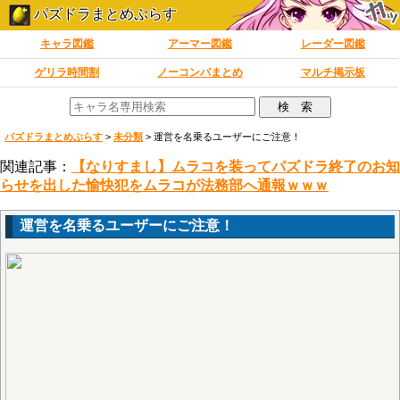
パズドラまとめぷらす
キャラ図鑑
アーマー図鑑
レーダー図鑑
ゲリラ時間割
ノーコンパまとめ
マルチ掲示板
パズドラまとめぷらす
>
未分類
>
運営を名乗るユーザーにご注意！
関連記事：
【なりすまし】ムラコを装ってパズドラ終了のお知
らせを出した愉快犯をムラコが法務部へ通報ｗｗｗ
運営を名乗るユーザーにご注意！