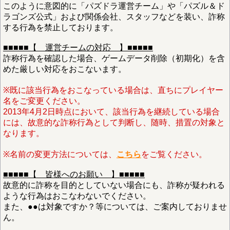
このように意図的に「パズドラ運営チーム」や「パズル＆ド
ラゴンズ公式」および関係会社、スタッフなどを装い、詐称
する行為を禁止しております。
■■■■■【 運営チームの対応 】■■■■■
詐称行為を確認した場合、ゲームデータ削除（初期化）を含
めた厳しい対応をおこないます。
※既に該当行為をおこなっている場合は、直ちにプレイヤー
名をご変更ください。
2013年4月2日時点において、該当行為を継続している場合
には、故意的な詐称行為として判断し、随時、措置の対象と
なります。
※名前の変更方法については、
こちら
をご覧ください。
■■■■■【 皆様へのお願い 】■■■■■
故意的に詐称を目的としていない場合にも、詐称が疑われる
ような行為はおこなわないでください。
また、●●は対象ですか？等については、ご案内しておりませ
ん。