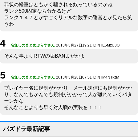
罪状の軽重はともかく騙される奴っているのかね
ランク500固定なら分かるけど
ランク１４７とかすごくリアルな数字の運営とか見たら笑
うわ
4
：
名無しのまとめぷらすさん
2013年3月27日19:21 ID:NTE5MzU3O
そんな事よりRTWの垢BANまだかよ
5
：
名無しのまとめぷらすさん
2013年3月28日07:51 ID:NTM4NTkzM
プレイヤー名に規制がかかり、メール送信にも規制がかか
り、なんでもかんでも規制がかかって人が離れていくパタ
ーンかな
そんなことよりも早く対人戦の実装を！！！
パズドラ最新記事