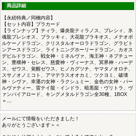
商品詳細
【永続特典／同梱内容】
【セット内容】プラカード
【ラインナップ】ティラ、爆炎龍ティラノス、プレシィ、氷
魂龍プレシオス、ブラッキィ、大花龍ブラキオス、メテオボ
ルケーノドラゴン、クリスタルオーロラドラゴン、グラビト
ンアースドラゴン、ライトニングホーリードラゴン、カオス
デビルドラゴン、戦女神・ミネルヴァ、海王神・ネプチュー
ン、豊穣神・セレス、慈愛神・ヴィーナス、冥界神・ハーデ
ス、ゼウス、覚醒ゼウス、ヒノカグツチ、ヤマタノオロチ、
スサノオノミコト、アマテラスオオカミ、ツクヨミ、破壊
神・シヴァ、幸運の女神・ラクシュミー、金色の女神・パー
ルヴァティー、雷テイ龍・インドラ、暗黒龍・ヴリトラ、ヴ
ァンパイアロード、キングメタルドラゴン全30種、1BOX
＝…
メールにて情報をいただきました！
ありがとうございます＞＜