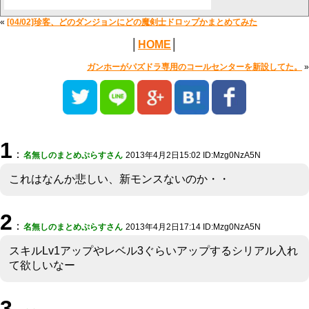
«
[04/02]珍客、どのダンジョンにどの魔剣士ドロップかまとめてみた
│
HOME
│
ガンホーがパズドラ専用のコールセンターを新設してた。
»
1
：
名無しのまとめぷらすさん
2013年4月2日15:02 ID:Mzg0NzA5N
これはなんか悲しい、新モンスないのか・・
2
：
名無しのまとめぷらすさん
2013年4月2日17:14 ID:Mzg0NzA5N
スキルLv1アップやレベル3ぐらいアップするシリアル入れ
て欲しいなー
3