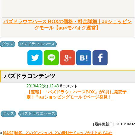
パズドラウエハース BOXの価格・料金詳細｜auショッピン
グモール【au×モバオク運営】
,
グッズ
パズドラウエハース
パズドラコンテンツ
2013/4/2(火) 12:43
8コメント
【速報】「パズドラウエハースBOX」が6月に発売予
定！？auショッピングモールでページ発見！
,
グッズ
パズドラウエハース
［最終更新日］2013/04/02
«
[04/02]珍客、どのダンジョンにどの魔剣士ドロップかまとめてみた