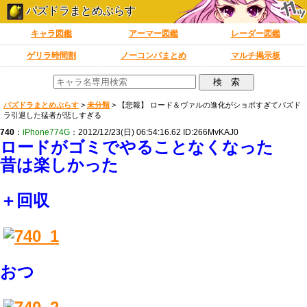
パズドラまとめぷらす
キャラ図鑑
アーマー図鑑
レーダー図鑑
ゲリラ時間割
ノーコンパまとめ
マルチ掲示板
パズドラまとめぷらす
>
未分類
>
【悲報】 ロード＆ヴァルの進化がショボすぎてパズド
ラ引退した猛者が悲しすぎる
740
：
iPhone774G
：2012/12/23(日) 06:54:16.62 ID:266MvKAJ0
ロードがゴミでやることなくなった
昔は楽しかった
＋回収
おつ