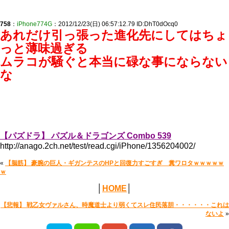
758
：
iPhone774G
：2012/12/23(日) 06:57:12.79 ID:DhT0dOcq0
あれだけ引っ張った進化先にしてはちょ
っと薄味過ぎる
ムラコが騒ぐと本当に碌な事にならない
な
【パズドラ】 パズル＆ドラゴンズ Combo 539
http://anago.2ch.net/test/read.cgi/iPhone/1356204002/
«
【脳筋】 豪腕の巨人・ギガンテスのHPと回復力すごすぎ 糞ワロタｗｗｗｗｗ
ｗ
│
HOME
│
【悲報】 戦乙女ヴァルさん、時魔道士より弱くてスレ住民落胆・・・・・・これは
ないよ
»