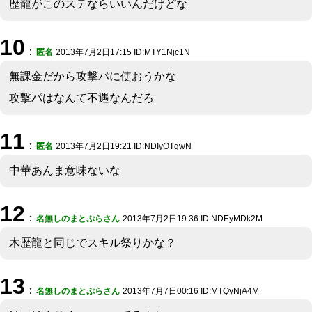
歴龍がこのステならいいんだけどな
10
：
匿名
2013年7月2日17:15 ID:MTY1Njc1N
無課金だから攻撃パに使おうかな
攻撃パはなんて不遇なんだろ
11
：
匿名
2013年7月2日19:21 ID:NDIyOTgwN
中華あんま意味ないな
12
：
名無しのまとぷらさん
2013年7月2日19:36 ID:NDEyMDk2M
木歴龍と同じでスキル祭りかな？
13
：
名無しのまとぷらさん
2013年7月7日00:16 ID:MTQyNjA4M