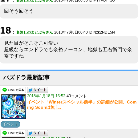
名無しのまとぷらさん
2013年7月8日00:36 ID:MTYyOTYzO
回そう回そう
18
：
名無しのまとぷらさん
2013年7月8日00:40 ID:Nzk2NDE5N
見た目がそこそこ可愛い
超級ならエンドラでも余裕ノーコン、地獄も五右衛門で余
裕ですね
パズドラ最新記事
2018年1月18日 16:52
40コメント
イベント「Winterスペシャル前半」の詳細が公開。Com
ing Soonは無し。
イベント