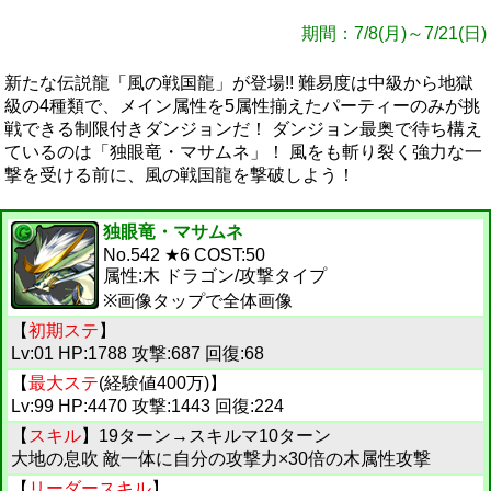
期間：7/8(月)～7/21(日)
新たな伝説龍「風の戦国龍」が登場!! 難易度は中級から地獄
級の4種類で、メイン属性を5属性揃えたパーティーのみが挑
戦できる制限付きダンジョンだ！ ダンジョン最奥で待ち構え
ているのは「独眼竜・マサムネ」！ 風をも斬り裂く強力な一
撃を受ける前に、風の戦国龍を撃破しよう！
独眼竜・マサムネ
No.542 ★6 COST:50
属性:木 ドラゴン/攻撃タイプ
※画像タップで全体画像
【
初期ステ
】
Lv:01 HP:1788 攻撃:687 回復:68
【
最大ステ
(経験値400万)】
Lv:99 HP:4470 攻撃:1443 回復:224
【
スキル
】19ターン→スキルマ10ターン
大地の息吹 敵一体に自分の攻撃力×30倍の木属性攻撃
【
リーダースキル
】