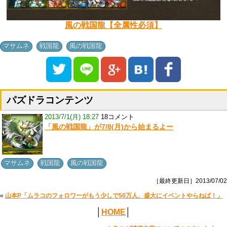
風の戦国龍【全属性必須】
,
,
マサムネ
戦国龍
風の戦国龍
パズドラコンテンツ
2013/7/1(月) 18:27
18コメント
「風の戦国龍」が7/8(月)から始まるよー
,
,
マサムネ
戦国龍
風の戦国龍
［最終更新日］2013/07/02
«
山本P「ムラコのフォロワーがもう少しで50万人、盛大にイベントやらねば！」
│
HOME
│