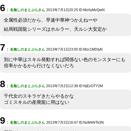
6
：
名無しのまとぷらさん
2013年7月1日20:25 ID:MzAyMzQwN
全属性必須だから、早速中華神つかえねーや
結局戦国龍シリーズはホルラー、天ルシ大安定か
7
：
名無しのまとぷらさん
2013年7月1日23:05 ID:Mzc1MDIyN
別に中華はスキル発動すれば関係ない色のモンスターにも
倍率かかるから行けなくないだろ
8
：
名無しのまとぷらさん
2013年7月2日12:38 ID:NjEzOTY2M
千代女のスキラゲきたらやるかな
ゴミスキルの産廃龍に用はない
9
：
名無しのまとぷらさん
2013年7月2日16:47 ID:NzM4NTk3N