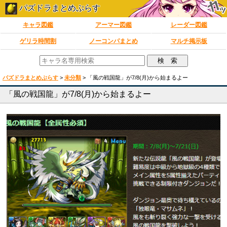
パズドラまとめぷらす
キャラ図鑑
アーマー図鑑
レーダー図鑑
ゲリラ時間割
ノーコンパまとめ
マルチ掲示板
パズドラまとめぷらす
>
未分類
>
「風の戦国龍」が7/8(月)から始まるよー
「風の戦国龍」が7/8(月)から始まるよー