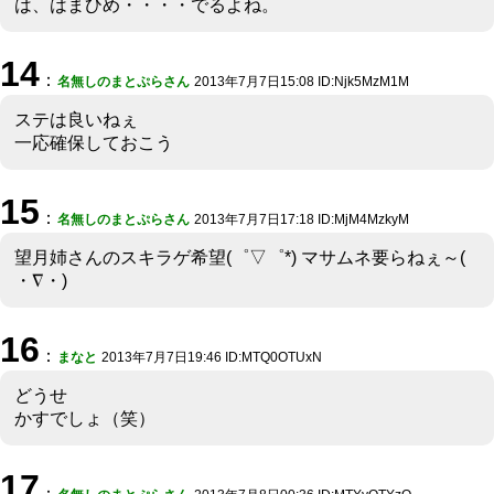
は、はまひめ・・・・でるよね。
14
：
名無しのまとぷらさん
2013年7月7日15:08 ID:Njk5MzM1M
ステは良いねぇ
一応確保しておこう
15
：
名無しのまとぷらさん
2013年7月7日17:18 ID:MjM4MzkyM
望月姉さんのスキラゲ希望(゜▽゜*) マサムネ要らねぇ～(
・∇・)
16
：
まなと
2013年7月7日19:46 ID:MTQ0OTUxN
どうせ
かすでしょ（笑）
17
：