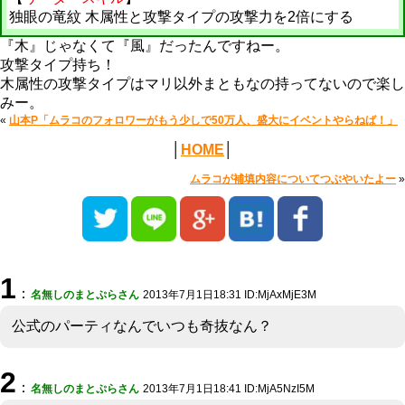
独眼の竜紋 木属性と攻撃タイプの攻撃力を2倍にする
『木』じゃなくて『風』だったんですねー。
攻撃タイプ持ち！
木属性の攻撃タイプはマリ以外まともなの持ってないので楽し
みー。
«
山本P「ムラコのフォロワーがもう少しで50万人、盛大にイベントやらねば！」
│
HOME
│
ムラコが補填内容についてつぶやいたよー
»
1
：
名無しのまとぷらさん
2013年7月1日18:31 ID:MjAxMjE3M
公式のパーティなんでいつも奇抜なん？
2
：
名無しのまとぷらさん
2013年7月1日18:41 ID:MjA5NzI5M