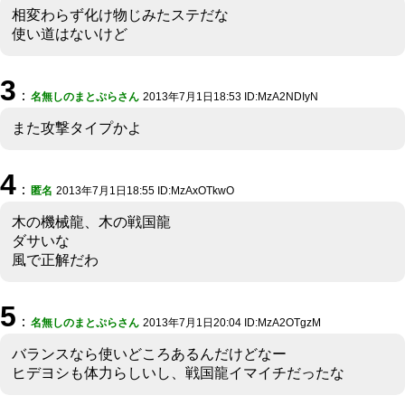
相変わらず化け物じみたステだな
使い道はないけど
3
：
名無しのまとぷらさん
2013年7月1日18:53 ID:MzA2NDIyN
また攻撃タイプかよ
4
：
匿名
2013年7月1日18:55 ID:MzAxOTkwO
木の機械龍、木の戦国龍
ダサいな
風で正解だわ
5
：
名無しのまとぷらさん
2013年7月1日20:04 ID:MzA2OTgzM
バランスなら使いどころあるんだけどなー
ヒデヨシも体力らしいし、戦国龍イマイチだったな