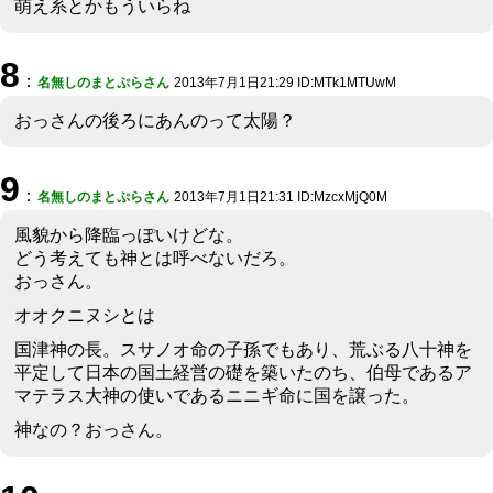
萌え系とかもういらね
8
：
名無しのまとぷらさん
2013年7月1日21:29 ID:MTk1MTUwM
おっさんの後ろにあんのって太陽？
9
：
名無しのまとぷらさん
2013年7月1日21:31 ID:MzcxMjQ0M
風貌から降臨っぽいけどな。
どう考えても神とは呼べないだろ。
おっさん。
オオクニヌシとは
国津神の長。スサノオ命の子孫でもあり、荒ぶる八十神を
平定して日本の国土経営の礎を築いたのち、伯母であるア
マテラス大神の使いであるニニギ命に国を譲った。
神なの？おっさん。