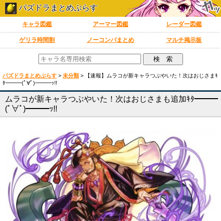
パズドラまとめぷらす
キャラ図鑑
アーマー図鑑
レーダー図鑑
ゲリラ時間割
ノーコンパまとめ
マルチ掲示板
パズドラまとめぷらす
>
未分類
>
【速報】ムラコが新キャラつぶやいた！次はおじさまｷ
ﾀ━━━(ﾟ∀ﾟ)━━━ｯ!!
ムラコが新キャラつぶやいた！次はおじさまも追加ｷﾀ━━━
(ﾟ∀ﾟ)━━━ｯ!!