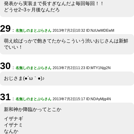
発表から実装まで長すぎなんだよ毎回毎回！！
どうせ2~3ヶ月後なんだろ
29
：
名無しのまとぷらさん
2013年7月2日10:32 ID:NzUwMDEwM
萌え絵ばっかで飽きてたからこういう渋いおじさんは新鮮
でいい！
30
：
名無しのまとぷらさん
2013年7月2日11:23 ID:MTY1Njg2N
おじさま(●´ω｀●)♪
31
：
名無しのまとぷらさん
2013年7月2日15:17 ID:NDAyMjg4N
新和神か降臨かってとこか
イザナギ
イザナミ
なんか