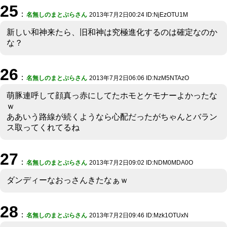
25
：
名無しのまとぷらさん
2013年7月2日00:24 ID:NjEzOTU1M
新しい和神来たら、旧和神は究極進化するのは確定なのか
な？
26
：
名無しのまとぷらさん
2013年7月2日06:06 ID:NzM5NTAzO
萌豚連呼して顔真っ赤にしてたホモとケモナーよかったな
ｗ
ああいう路線が続くようなら心配だったがちゃんとバラン
ス取ってくれてるね
27
：
名無しのまとぷらさん
2013年7月2日09:02 ID:NDM0MDA0O
ダンディーなおっさんきたなぁｗ
28
：
名無しのまとぷらさん
2013年7月2日09:46 ID:Mzk1OTUxN