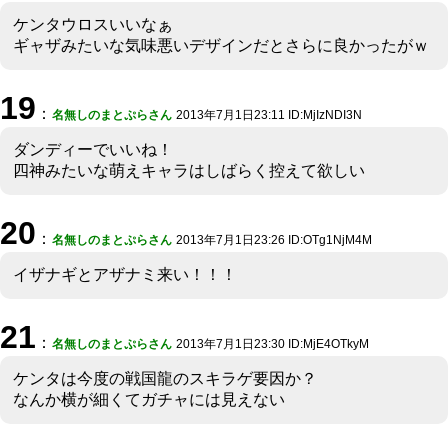
ケンタウロスいいなぁ
ギャザみたいな気味悪いデザインだとさらに良かったがｗ
19
：
名無しのまとぷらさん
2013年7月1日23:11 ID:MjIzNDI3N
ダンディーでいいね！
四神みたいな萌えキャラはしばらく控えて欲しい
20
：
名無しのまとぷらさん
2013年7月1日23:26 ID:OTg1NjM4M
イザナギとアザナミ来い！！！
21
：
名無しのまとぷらさん
2013年7月1日23:30 ID:MjE4OTkyM
ケンタは今度の戦国龍のスキラゲ要因か？
なんか横が細くてガチャには見えない