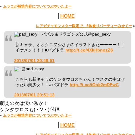
«
ムラコが補填内容についてつぶやいたよー
│
HOME
│
レアガチャモンスター限定で、5体被りパーティーみせてー
»
pad_sexy パズル＆ドラゴンズ公式
@pad_sexy
新キャラ、オオクニヌシさまのイラストきたーーーー！！
イケメン！！！#パズドラ
http://t.co/4XkHbnozZS
2013/07/01 20:48:51
–
@pad_sexy
こちらも新キャラのケンタウロスちゃん！マスクの中はぜ
ったい美少女！！#パズドラ
http://t.co/iOok2mDFwC
2013/07/01 20:51:13
萌えの次は渋い系か！
ケンタウロスも(・∀・)ｲｲﾈ!!
«
ムラコが補填内容についてつぶやいたよー
│
HOME
│