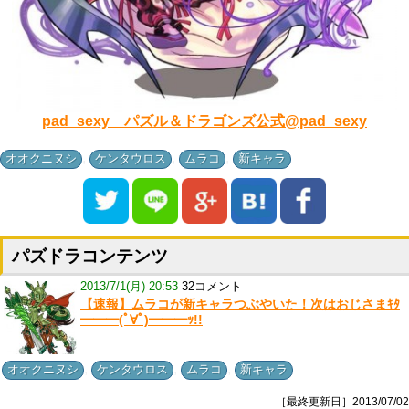
pad_sexy パズル＆ドラゴンズ公式@pad_sexy
,
,
,
オオクニヌシ
ケンタウロス
ムラコ
新キャラ
パズドラコンテンツ
2013/7/1(月) 20:53
32コメント
【速報】ムラコが新キャラつぶやいた！次はおじさまｷﾀ
━━━(ﾟ∀ﾟ)━━━ｯ!!
,
,
,
オオクニヌシ
ケンタウロス
ムラコ
新キャラ
［最終更新日］2013/07/02