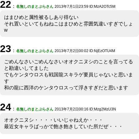
22
：
名無しのまとぷらさん
2013年7月1日23:59 ID:MzA2OTc5M
はまひめと属性被るしあり得ない
それ置いといてもねねこはまひめと雰囲気違いすぎでしょ
w
23
：
名無しのまとぷらさん
2013年7月2日00:02 ID:NjEzOTU4M
ごめんなさいごめんなさいオオクニヌシのことを言ってる
と勘違いしてました
でもケンタウロスも戦国龍スキラゲ要員じゃないと思いま
す
和の龍に西洋のケンタウロスって浮きすぎだと思います
24
：
名無しのまとぷらさん
2013年7月2日00:16 ID:Mzg2MzU3N
オオクニヌシ・・・・いいじゃねえか・・・
最近女キャラばっかで飽き飽きしていた所だぜ・・・