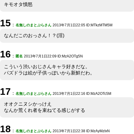
キモオタ憤怒
15
：
名無しのまとぷらさん
2013年7月1日22:05 ID:MTkzMTM5M
なんだこのおっさん！？(淫)
16
：
匿名
2013年7月1日22:09 ID:MzA2OTg5N
こういう渋いおじさんキャラ好きだな。
パズドラは絵が子供っぽいから新鮮だわ。
17
：
名無しのまとぷらさん
2013年7月1日22:16 ID:MzA2OTc5M
オオクニヌシかっけえ
なんか荒くれ者を束ねてる感じがする
18
：
名無しのまとぷらさん
2013年7月1日22:38 ID:MzAyMzIxN