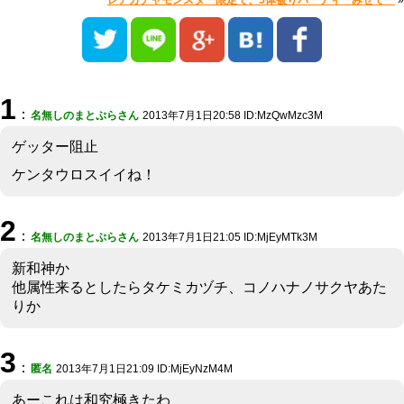
レアガチャモンスター限定で、5体被りパーティーみせてー
»
1
：
名無しのまとぷらさん
2013年7月1日20:58 ID:MzQwMzc3M
ゲッター阻止
ケンタウロスイイね！
2
：
名無しのまとぷらさん
2013年7月1日21:05 ID:MjEyMTk3M
新和神か
他属性来るとしたらタケミカヅチ、コノハナノサクヤあた
りか
3
：
匿名
2013年7月1日21:09 ID:MjEyNzM4M
あーこれは和究極きたわ