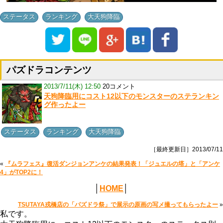
,
,
ステータス
ランキング
大天狗降臨
パズドラコンテンツ
2013/7/11(木) 12:50
20コメント
天狗降臨用にコスト12以下のモンスターのステランキン
グ作ったよー
,
,
ステータス
ランキング
大天狗降臨
［最終更新日］2013/07/11
«
『ムラフェス』復活ダンジョンアンケの結果発表！「ジュエルの塔」と「アンケ
4」がTOP2に！
│
HOME
│
TSUTAYA戎橋店の「パズドラ祭」で展示の原画の写メ撮ってもらったよー
»
私です。