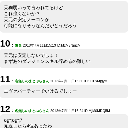
天狗弱いって言われてるけど
これ強くないか？
天元の安定ノーコンが
可能になりそうなんだがどうだろう
10
：
匿名
2013年7月11日15:13 ID:MzM3NjgzM
天元は安定しないでしょ！
まずあのダンジョンスキル貯めるの難しい
11
：
名無しのまとぷらさん
2013年7月11日15:30 ID:OTExMjgyM
エヴァパーティーでいけるでしょー
12
：
名無しのまとぷらさん
2013年7月11日16:24 ID:MjM0MDQ5M
&gt;&gt;7
見返したら4位あったわ