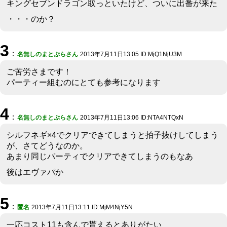
キングセブンドラゴン取っといたけど、ついに出番が来た
・・・のか？
3
：
名無しのまとぷらさん
2013年7月11日13:05 ID:MjQ1NjU3M
ご苦労さまです！
パーティー組むのにとても参考になります
4
：
名無しのまとぷらさん
2013年7月11日13:06 ID:NTA4NTQxN
シルフネギ×4でクリアできてしまうと拍子抜けしてしまう
が、さてどうなのか。
あまり同じパーティでクリアできてしまうのもなあ
後はエヴァパか
5
：
匿名
2013年7月11日13:11 ID:MjM4NjY5N
一応コスト11も含んで貰えるとありがたい