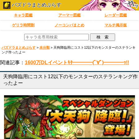
パズドラまとめぷらす
キャラ図鑑
アーマー図鑑
レーダー図鑑
ゲリラ時間割
ノーコンパまとめ
マルチ掲示板
パズドラまとめぷらす
>
未分類
>
天狗降臨用にコスト12以下のモンスターのステランキ
ング作ったよー
関連記事：
1600万DLイベントｷﾀ━━━━(ﾟ∀ﾟ)━━━━ｯ!!
天狗降臨用にコスト12以下のモンスターのステランキング作
ったよー