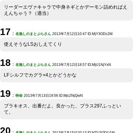
リーダーエヴァキャラで中身ネギとかデーモン詰めればえ
えんちゃう？（適当）
17
：
名無しのまとぷらさん
2013年7月12日10:47 ID:MjY3ODc2M
使えそうなLSおしえてくり
18
：
名無しのまとぷらさん
2013年7月12日18:57 ID:MjU1NjYxN
LFシルフでカグラ×4とかどうかな
19
：
特命
2013年7月13日19:56 ID:Mjc2NjQwN
ブラキオス、出番だよ。良かった、プラス297ふっとい
て。
20
：
名無しのまとぷらさん
2013年7月15日20:13 ID:NTU3ODU1M