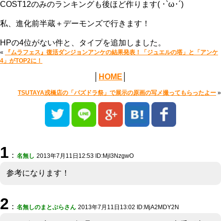
COST12のみのランキングも後ほど作ります( ･`ω･´)
私、進化前半蔵＋デーモンズで行きます！
HPの4位がない件と、タイプを追加しました。
«
『ムラフェス』復活ダンジョンアンケの結果発表！「ジュエルの塔」と「アンケ
4」がTOP2に！
│
HOME
│
TSUTAYA戎橋店の「パズドラ祭」で展示の原画の写メ撮ってもらったよー
»
1
：
名無し
2013年7月11日12:53 ID:MjI3NzgwO
参考になります！
2
：
名無しのまとぷらさん
2013年7月11日13:02 ID:MjA2MDY2N