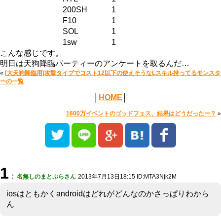
200SH
1
F10
1
SOL
1
1sw
1
こんな感じです。
明日は天狗降臨パーティーのアンケートを取るんだ…
«
[大天狗降臨用]攻撃タイプでコスト12以下の使えそうなLスキル持ってるモンスタ
ーの一覧
│
HOME
│
1600万イベントのゴッドフェス、結果はどうだったー？
»
1
：
名無しのまとぷらさん
2013年7月13日18:15 ID:MTA3Njk2M
iosはともかくandroidはどれがどんなのかさっぱりわから
ん