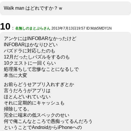
Walk man はどれですか？ｗ
10
：
名無しのまとぷらさん
2013年7月13日19:57 ID:Mzk5MDY1N
アンケにはINFOBARなかったけど
INFOBARはかなりひどい
パズドラに対応したのも
12月だったしパズルをするのも
10クエストに一回くらい
処理落ちして悲惨なことになるしで
本当に大変
お前らどうせアプリ入れすぎとか
言うだろうがアプリは
ほとんどいれていない
それに定期的にキャッシュも
掃除してる。
完全に端末の低スペックのせい
何で俺こんなところで愚痴ってるんだろう
ということでAndroidからiPhoneへの