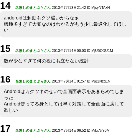
14
：
名無しのまとぷらさん
2013年7月13日21:42 ID:MjcyNTAxN
andoroidは起動もクソ遅いからなぁ
機種多すぎて大変なのはわかるがもう少し最適化してほし
い
15
：
名無しのまとぷらさん
2013年7月14日00:03 ID:MjU5ODU1M
数が少なすぎて何の役にも立たない統計
16
：
名無しのまとぷらさん
2013年7月14日01:57 ID:Mjg2Nzg1N
Androidはカクツキのせいで全画面表示をあきらめてしま
った
Android使ってる身としては早く対策して全画面に戻して
欲しい
17
：
名無しのまとぷらさん
2013年7月14日06:52 ID:MjkxNjY0M