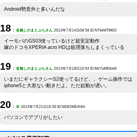
Android勢意外と多いんだな
18
：
名無しのまとぷらさん
2013年7月14日08:58 ID:NTIwMTM0O
イーモバのGS03使っているけど超安定動作
嫁のドコモXPERIA acro HDは処理落ちしまくっている
19
：
名無しのまとぷらさん
2013年7月18日10:54 ID:MzYyMDkxM
いまだにギャラクシーS2使ってるけど。。ゲーム操作では
iphone5と大差ない動きだよ。ただ起動が遅い。
20
：
＠
2013年7月21日16:30 ID:NDE5MDA4N
パソコンでアプリがしたい