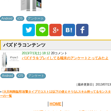
,
,
Android
iOS
アンケート
パズドラコンテンツ
2013/7/13(土) 18:12
20コメント
パズドラをプレイしてる端末のアンケートとってみたよ
,
,
Android
iOS
アンケート
［最終更新日］2013/07/13
«
[大天狗降臨用]攻撃タイプでコスト12以下の使えそうなLスキル持ってるモンスタ
ーの一覧
│
HOME
│