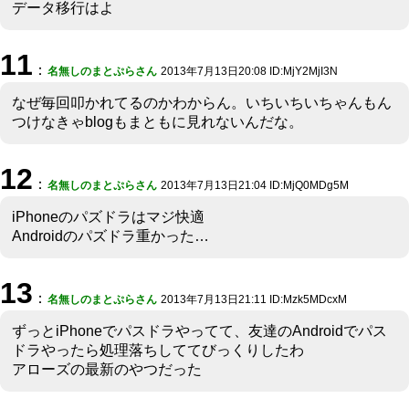
データ移行はよ
11
：
名無しのまとぷらさん
2013年7月13日20:08 ID:MjY2MjI3N
なぜ毎回叩かれてるのかわからん。いちいちいちゃんもん
つけなきゃblogもまともに見れないんだな。
12
：
名無しのまとぷらさん
2013年7月13日21:04 ID:MjQ0MDg5M
iPhoneのパズドラはマジ快適
Androidのパズドラ重かった…
13
：
名無しのまとぷらさん
2013年7月13日21:11 ID:Mzk5MDcxM
ずっとiPhoneでパスドラやってて、友達のAndroidでパス
ドラやったら処理落ちしててびっくりしたわ
アローズの最新のやつだった