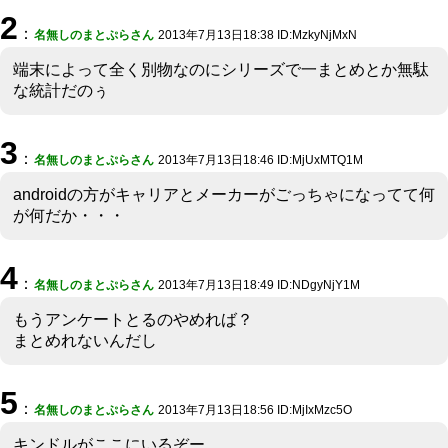
2
：
名無しのまとぷらさん
2013年7月13日18:38 ID:MzkyNjMxN
端末によって全く別物なのにシリーズで一まとめとか無駄
な統計だのぅ
3
：
名無しのまとぷらさん
2013年7月13日18:46 ID:MjUxMTQ1M
androidの方がキャリアとメーカーがごっちゃになってて何
が何だか・・・
4
：
名無しのまとぷらさん
2013年7月13日18:49 ID:NDgyNjY1M
もうアンケートとるのやめれば？
まとめれないんだし
5
：
名無しのまとぷらさん
2013年7月13日18:56 ID:MjIxMzc5O
キンドルがここにいるぞー