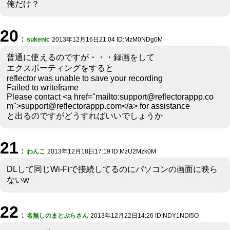
俺だけ？
20
：
sukenic
2013年12月16日21:04 ID:MzM0NDg0M
普通に使えるのですが・・・録画をして
エクスポーティングをすると
reflector was unable to save your recording
Failed to writeframe
Please contact <a href="mailto:support@reflectorappp.co
m">support@reflectorappp.com</a> for assistance
と出るのですがどうすればいいでしょうか
21
：
わんこ
2013年12月18日17:19 ID:MzU2Mzk0M
DLして同じWi-Fiで接続してるのにパソコンの画面に映ら
ないw
22
：
名無しのまとぷらさん
2013年12月22日14:26 ID:NDY1NDI5O