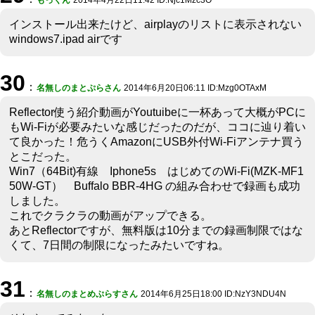
もっくん
2014年4月22日11:42 ID:Njc1Mzc3O
インストール出来たけど、airplayのリストに表示されない
windows7.ipad airです
30
：
名無しのまとぷらさん
2014年6月20日06:11 ID:Mzg0OTAxM
Reflector使う紹介動画がYoutuibeに一杯あって大概がPCに
もWi-Fiが必要みたいな感じだったのだが、ココに辿り着い
て良かった！危うくAmazonにUSB外付Wi-Fiアンテナ買う
とこだった。
Win7（64Bit)有線 Iphone5s はじめてのWi-Fi(MZK-MF1
50W-GT） Buffalo BBR-4HG の組み合わせで録画も成功
しました。
これでクラクラの動画がアップできる。
あとReflectorですが、無料版は10分までの録画制限ではな
くて、7日間の制限になったみたいですね。
31
：
名無しのまとめぷらすさん
2014年6月25日18:00 ID:NzY3NDU4N