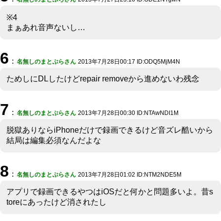
※4
まぁあれ音声ないし…
6
：
名無しのまとぷらさん
2013年7月28日00:17 ID:ODQ5MjM4N
ためしにDLしたけどrepair removeから進めないわ残念
7
：
名無しのまとぷらさん
2013年7月28日00:30 ID:NTAwNDI1M
脱獄ありならiPhoneだけで録画できるけど音ズレ酷いから
結局は編集必須なんだよな
8
：
名無しのまとぷらさん
2013年7月28日01:02 ID:NTM2NDE5M
アプリで録画できるやつはiOSだと何かと問題多いよ。昔s
toreにあったけど消されたし