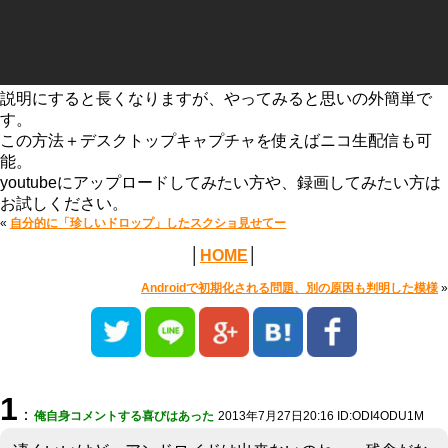
説明にすると長くなりますが、やってみると思いの外簡単で
す。
この方法＋デスクトップキャプチャを使えばニコ生配信も可
能。
youtubeにアップロードしてみたい方や、録画してみたい方は
お試しください。
«
自分的に「珍しいドロップ」したスクショ見せてー
│
HOME
│
Androidで初期化される問題、別の原因も判明した模様
»
1
：
俺自身コメントする喜びはあった
2013年7月27日20:16 ID:ODI4ODU1M