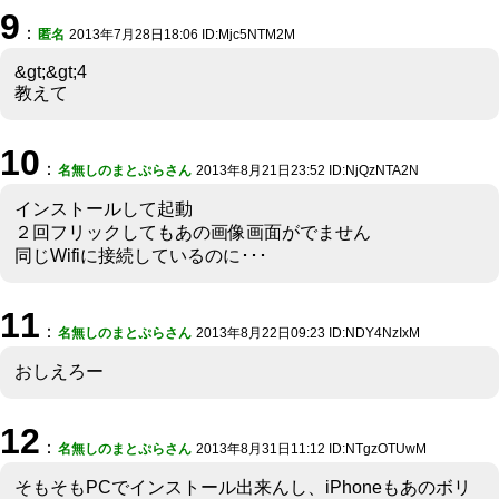
9
：
匿名
2013年7月28日18:06 ID:Mjc5NTM2M
&gt;&gt;4
教えて
10
：
名無しのまとぷらさん
2013年8月21日23:52 ID:NjQzNTA2N
インストールして起動
２回フリックしてもあの画像画面がでません
同じWifiに接続しているのに･･･
11
：
名無しのまとぷらさん
2013年8月22日09:23 ID:NDY4NzIxM
おしえろー
12
：
名無しのまとぷらさん
2013年8月31日11:12 ID:NTgzOTUwM
そもそもPCでインストール出来んし、iPhoneもあのボリ