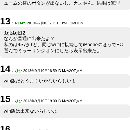
ュームの横のボタンが出ないし、カスやん。結果は無理
13
：
REMY.
2013年9月8日20:51 ID:MjQ2MDI0M
&gt;&gt;12
なんか普通に出来たよ？
私のは4Sだけど、同じwi-fiに接続してiPhoneのほうでPC
選んでミラーリングオンにしたら表示出来たよ
14
：
ひひ
2013年9月10日18:59 ID:MzA2OTgxM
win版だとうまくいかないらしいよ
15
：
ひひ
2013年9月10日19:00 ID:MzA2OTgxM
win版は出来ないらしいよ
16