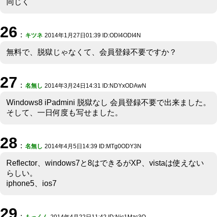
同じく
26
：
キツネ
2014年1月27日01:39 ID:ODI4ODI4N
無料で、脱獄じゃなくて、会員登録不要ですか？
27
：
名無し
2014年3月24日14:31 ID:NDYxODAwN
Windows8 iPadmini 脱獄なし 会員登録不要で出来ました。
そして、一日何度も写せました。
28
：
名無し
2014年4月5日14:39 ID:MTg0ODY3N
Reflector、windows7と8はできるがXP、vistaは使えない
らしい。
iphone5、ios7
29
：