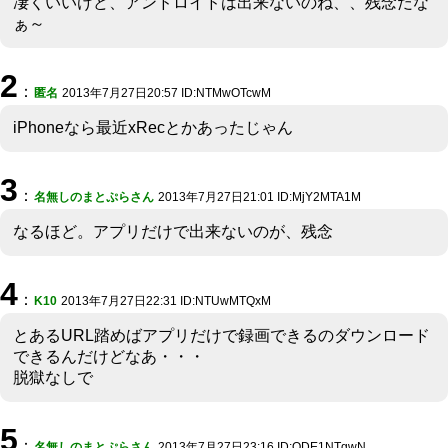
凄くいいけど、アンドロイドは出来ないのね、、残念だな
ぁ～
2
：
匿名
2013年7月27日20:57 ID:NTMwOTcwM
iPhoneなら最近xRecとかあったじゃん
3
：
名無しのまとぷらさん
2013年7月27日21:01 ID:MjY2MTA1M
なるほど。アプリだけで出来ないのが、残念
4
：
K10
2013年7月27日22:31 ID:NTUwMTQxM
とあるURL踏めばアプリだけで録画できるのダウンロード
できるんだけどなあ・・・
脱獄なしで
5
：
名無しのまとぷらさん
2013年7月27日23:16 ID:ODE1NTgwN