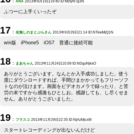
：
ANA
2013年9月19日19:40 ID:MzIyNTg3N
ふつーに上手くいったぞ
17
：
名無しのまとぷらさん
2013年9月29日21:14 ID:NTkwMjQ1N
win版 iPhone5 iOS7 普通に接続可能
18
：
まあちゃん
2013年11月24日10:09 ID:NDgyNjkxO
ありがとうございます。なんとか入手成功しました。使う
度にダウンロードすれば、手間ひまかかってもフリーソフ
トなのが泣けます。画面をビデオカメラで録ったり、と苦
労の末ですから感激もひとしお。感謝しても、し尽くせま
せん。ありがとうございました。
19
：
フラスコ
2013年11月29日22:35 ID:NjAzMjcxM
スタートレコーディングが出ないんだけど