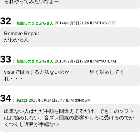
それやってみたいなぁー
32
：
名無しのまとぷらさん
2014年8月5日21:26 ID:MTUxNjQ2O
Remove Repair
がわからん
33
：
名無しのまとぷらさん
2015年2月7日17:29 ID:MjYyOTE4M
vistaで録画する方法ないのか・・・ 早く対応してく
れ・・・
34
：
あはは
2015年3月14日23:47 ID:Mjg0NjcwM
出来ない人はただ手順を間違えてるだけ、でもこのソフト
はお勧めしない、音ズレ回線の影響をもろに受けるのでか
くつくし遅延が半端ない