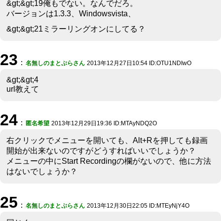
&gt;&gt;19俺もでない。なんでだろ。
バージョンは1.3.3、Windowsvista、
&gt;&gt;21ミラーリングオンにしてる？
23
：
名無しのまとぷらさん
2013年12月27日10:54 ID:OTU1NDIwO
&gt;&gt;4
url教えて
24
：
匿名希望
2013年12月29日19:36 ID:MTAyNDQ2O
右クリックでメニューを開いても、Alt+Rを押しても録画
開始が出来ないのですがどうすればいいでしょうか？
メニューの中にStart Recordingの欄がないので、他に方法
はないでしょうか？
25
：
名無しのまとぷらさん
2013年12月30日22:05 ID:MTEyNjY4O