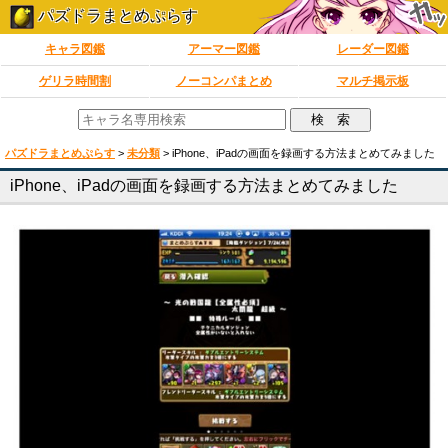
パズドラまとめぷらす
キャラ図鑑
アーマー図鑑
レーダー図鑑
ゲリラ時間割
ノーコンパまとめ
マルチ掲示板
パズドラまとめぷらす
>
未分類
>
iPhone、iPadの画面を録画する方法まとめてみました
iPhone、iPadの画面を録画する方法まとめてみました