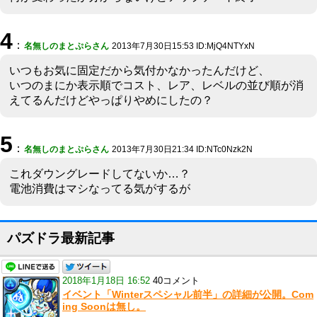
4
：
名無しのまとぷらさん
2013年7月30日15:53 ID:MjQ4NTYxN
いつもお気に固定だから気付かなかったんだけど、
いつのまにか表示順でコスト、レア、レベルの並び順が消
えてるんだけどやっぱりやめにしたの？
5
：
名無しのまとぷらさん
2013年7月30日21:34 ID:NTc0Nzk2N
これダウングレードしてないか…？
電池消費はマシなってる気がするが
パズドラ最新記事
2018年1月18日 16:52
40コメント
イベント「Winterスペシャル前半」の詳細が公開。Com
ing Soonは無し。