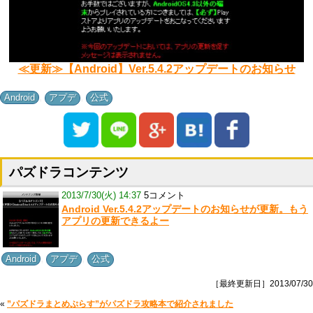
≪更新≫【Android】Ver.5.4.2アップデートのお知らせ
,
,
Android
アプデ
公式
パズドラコンテンツ
2013/7/30(火) 14:37
5コメント
Android Ver.5.4.2アップデートのお知らせが更新。もう
アプリの更新できるよー
,
,
Android
アプデ
公式
［最終更新日］2013/07/30
«
”パズドラまとめぷらす”がパズドラ攻略本で紹介されました