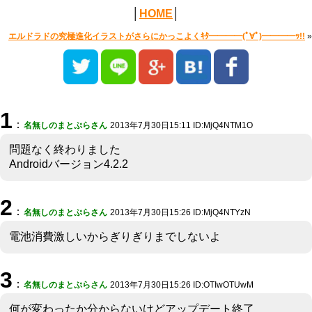
│
HOME
│
エルドラドの究極進化イラストがさらにかっこよくｷﾀ━━━━(ﾟ∀ﾟ)━━━━ｯ!!
»
1
：
名無しのまとぷらさん
2013年7月30日15:11 ID:MjQ4NTM1O
問題なく終わりました
Androidバージョン4.2.2
2
：
名無しのまとぷらさん
2013年7月30日15:26 ID:MjQ4NTYzN
電池消費激しいからぎりぎりまでしないよ
3
：
名無しのまとぷらさん
2013年7月30日15:26 ID:OTIwOTUwM
何が変わったか分からないけどアップデート終了