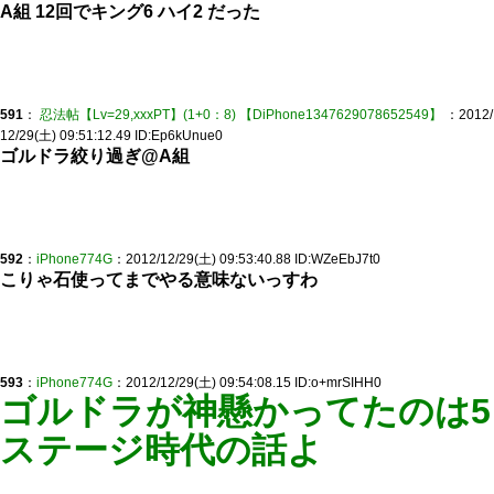
A組 12回でキング6 ハイ2 だった
591
：
忍法帖【Lv=29,xxxPT】(1+0：8) 【DiPhone1347629078652549】
：2012/
12/29(土) 09:51:12.49 ID:Ep6kUnue0
ゴルドラ絞り過ぎ@A組
592
：
iPhone774G
：2012/12/29(土) 09:53:40.88 ID:WZeEbJ7t0
こりゃ石使ってまでやる意味ないっすわ
593
：
iPhone774G
：2012/12/29(土) 09:54:08.15 ID:o+mrSIHH0
ゴルドラが神懸かってたのは5
ステージ時代の話よ