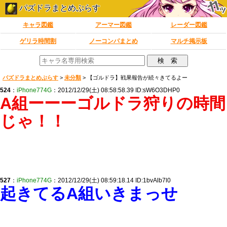
パズドラまとめぷらす
キャラ図鑑
アーマー図鑑
レーダー図鑑
ゲリラ時間割
ノーコンパまとめ
マルチ掲示板
パズドラまとめぷらす
>
未分類
>
【ゴルドラ】戦果報告が続々きてるよー
524
：
iPhone774G
：2012/12/29(土) 08:58:58.39 ID:sW6O3DHP0
A組ーーーゴルドラ狩りの時間
じゃ！！
527
：
iPhone774G
：2012/12/29(土) 08:59:18.14 ID:1bvAlb7l0
起きてるA組いきまっせ