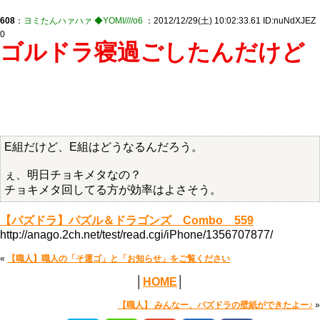
608
：
ヨミたんハァハァ ◆YOMI////o6
：2012/12/29(土) 10:02:33.61 ID:nuNdXJEZ
0
ゴルドラ寝過ごしたんだけど
E組だけど、E組はどうなるんだろう。
ぇ、明日チョキメタなの？
チョキメタ回してる方が効率はよさそう。
【パズドラ】パズル＆ドラゴンズ Combo 559
http://anago.2ch.net/test/read.cgi/iPhone/1356707877/
«
【職人】職人の「そ運ゴ」と「お知らせ」をご覧ください
│
HOME
│
【職人】 みんなー、パズドラの壁紙ができたよー♪
»