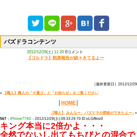
パズドラコンテンツ
2012/12/29(土) 11:20
0コメント
【ゴルドラ】戦果報告が続々きてるよー
［最終更新日］2012/12/29
«
【職人】職人の「そ運ゴ」と「お知らせ」をご覧ください
│
HOME
│
【職人】 みんなー、パズドラの壁紙ができたよー♪
»
567
：
iPhone774G
：2012/12/29(土) 09:33:29.70 ID:oLG/ftmz0
キング本当に2倍かよ・・・
全然でないし出てもちびとの混合で