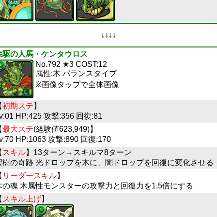
↓↓↓↓
疾駆の人馬・ケンタウロス
No.792 ★3 COST:12
属性:木 バランスタイプ
※画像タップで全体画像
【
初期ステ
】
v:01 HP:425 攻撃:356 回復:81
【
最大ステ
(経験値623,949)】
v:70 HP:1063 攻撃:890 回復:170
【
スキル
】13ターン→スキルマ8ターン
聖樹の奇跡 光ドロップを木に、闇ドロップを回復に変化させる
【
リーダースキル
】
木の魂 木属性モンスターの攻撃力と回復力を1.5倍にする
【
スキル上げ
】