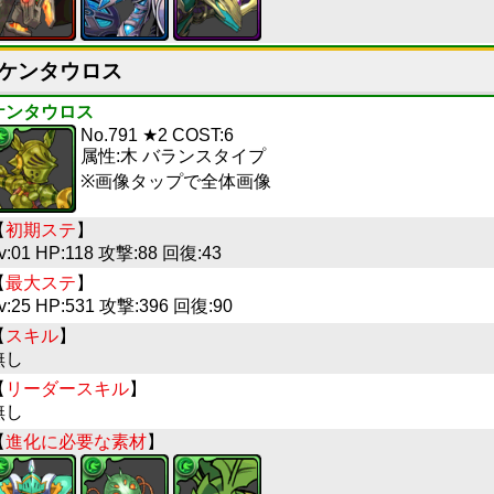
ケンタウロス
ケンタウロス
No.791 ★2 COST:6
属性:木 バランスタイプ
※画像タップで全体画像
【
初期ステ
】
v:01 HP:118 攻撃:88 回復:43
【
最大ステ
】
v:25 HP:531 攻撃:396 回復:90
【
スキル
】
無し
【
リーダースキル
】
無し
【
進化に必要な素材
】