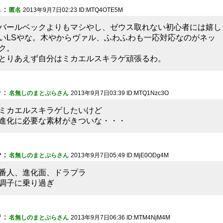
2
：
匿名
2013年9月7日02:23 ID:MTQ4OTE5M
バールベックよりもマシやし、ゼウス取れない初心者には嬉し
いLSやな。木やからヴァル、ふわふわも一応対応なのがネッ
ク。
とりあえず自分はミカエルスキラゲ頑張るわ。
3
：
名無しのまとぷらさん
2013年9月7日03:39 ID:MTQ1Nzc3O
ミカエルスキラゲしたいけど
進化に必要な素材がきついな・・・
4
：
名無しのまとぷらさん
2013年9月7日05:49 ID:MjE0ODg4M
番人、進化面、ドラプラ
調子に乗り過ぎ
5
：
名無しのまとぷらさん
2013年9月7日06:36 ID:MTM4NjM4M