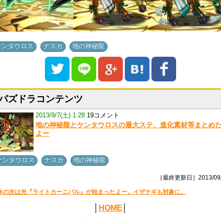
,
,
ケンタウロス
ナスカ
地の神秘龍
パズドラコンテンツ
2013/9/7(土) 1:28
19コメント
地の神秘龍とケンタウロスの最大ステ、進化素材等まとめ
よー
,
,
ケンタウロス
ナスカ
地の神秘龍
［最終更新日］2013/09/
水の次は光『ライトカーニバル』が始まったよー。イザナギも対象に。
│
HOME
│