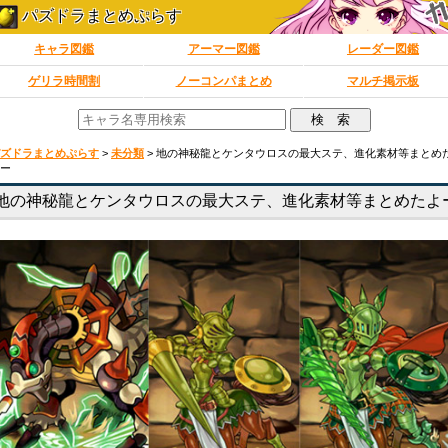
パズドラまとめぷらす
キャラ図鑑
アーマー図鑑
レーダー図鑑
ゲリラ時間割
ノーコンパまとめ
マルチ掲示板
ズドラまとめぷらす
>
未分類
>
地の神秘龍とケンタウロスの最大ステ、進化素材等まとめ
ー
地の神秘龍とケンタウロスの最大ステ、進化素材等まとめたよ