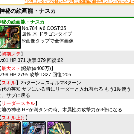
”ドラゴンタイプを除いた”プラス換算値の総合ランキング作ったよ
神秘の絵画龍・ナスカ
神秘の絵画龍・ナスカ
No.784 ★6 COST:35
属性:木 ドラゴンタイプ
※画像タップで全体画像
【
初期ステ
】
v:01 HP:371 攻撃:379 回復:62
【
最大ステ
(経験値400万)】
v:99 HP:2795 攻撃:1327 回復:205
【
スキル
】25ターン→スキルマ8ターン
古代の英知 サブにいる時にリーダーと入れ替わる もう1度使う
と、サブに戻る
【
リーダースキル
】
大地の神秘 HPが満タンの時、木属性の攻撃力が3倍になる
【
スキル上げ
】