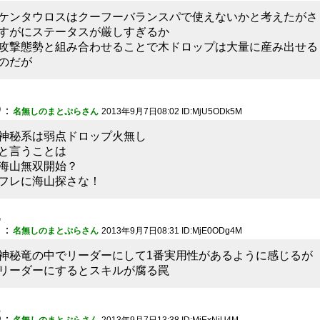
ケンタウロスはクーフーバランスパで使えないかと考えたがさ
すがにステータスが厳しすぎるか
攻撃態勢と組み合わせることで木ドロップは大量に産み出せる
のだが
6
：
名無しのまとぷらさん
2013年9月7日08:02 ID:MjU5ODk5M
神秘系は弱点ドロップ火無し
と言うことは
海山無双開始？
フレに海山探さな！
7
：
名無しのまとぷらさん
2013年9月7日08:31 ID:MjE0ODg4M
神秘竜の中でリーダーにして1番実用性があるように感じるが
リーダーにするとスキルが腐る罠
8
：
名無しのまとぷらさん
2013年9月7日13:38 ID:MjExNjU4M