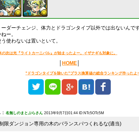
リーダーチェンジ、体力とドラゴンタイプ以外では出ないんで
かねー。
使う使わないは置いといて。
水の次は光『ライトカーニバル』が始まったよー。イザナギも対象に。
│
HOME
│
”ドラゴンタイプを除いた”プラス換算値の総合ランキング作ったよ
1
：
名無しのまとぷらさん
2013年9月7日01:44 ID:NTc5OTc5M
制限ダンジョン専用の木のバランスパつくれるな(適当)