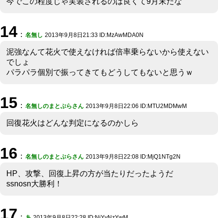
今でこの程度じゃ実装されるのは良くて9月末だな
14
：
名無し
2013年9月8日21:33 ID:MzAwMDA0N
泥強なんて花火で使えなければ倍率乗らないから使えない
でしょ
パラパラ個別で振ってきてもどうしてもないと思うｗ
15
：
名無しのまとぷらさん
2013年9月8日22:06 ID:MTU2MDMwM
回復花火はどんな判定になるのかしら
16
：
名無しのまとぷらさん
2013年9月8日22:08 ID:MjQ1NTg2N
HP、攻撃、回復上昇の方が当たりだったようだ
ssnosn大勝利！
17
：
あ
2013年9月8日22:28 ID:NjYyNzYwM