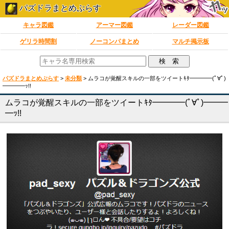
パズドラまとめぷらす
キャラ図鑑
アーマー図鑑
レーダー図鑑
ゲリラ時間割
ノーコンパまとめ
マルチ掲示板
パズドラまとめぷらす
>
未分類
>
ムラコが覚醒スキルの一部をツイートｷﾀ━━━━(ﾟ∀ﾟ)
━━━━ｯ!!
ムラコが覚醒スキルの一部をツイートｷﾀ━━━━(ﾟ∀ﾟ)━━━
━ｯ!!