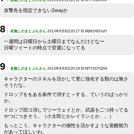
攻撃先を指定できない2wayか
8
：
名無しのまとぷらさん
2013年9月8日20:27 ID:MjM1NDUyO
一週間は日曜日から土曜日までなんだけどなー
日曜ツイートの時点で翌週になってる
9
：
名無しのまとぷらさん
2013年9月8日20:29 ID:MTY5OTQ5N
キャラクターのスキルを活かして更に強化する類のは無さ
そうだな。
ドロップををある条件で消すと～する、ていうのばっかり
か。
ドロップ四コ消しでツーウェイとか、武器を二つ持ってる
やつにつきそう。（小太郎とかレイランとか、。）
もっとこう、キャラクターの個性を活かすような覚醒能力
があってほしいわ。