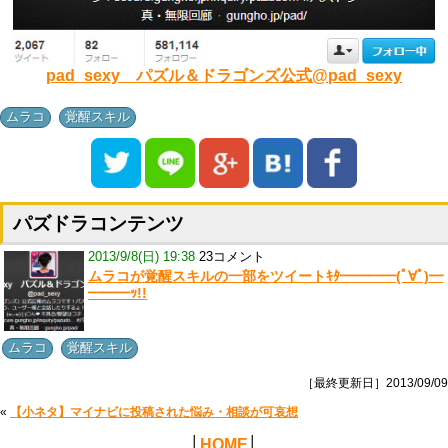
pad_sexy パズル＆ドラゴンズ公式@pad_sexy
,
ムラコ
覚醒スキル
パズドラコンテンツ
2013/9/8(日) 19:38
23コメント
ムラコが覚醒スキルの一部をツイートｷﾀ━━━━(ﾟ∀ﾟ)━
━━━ｯ!!
,
ムラコ
覚醒スキル
［最終更新日］2013/09/09
«
【小ネタ】マイナビに投稿された悩み・相談が可哀想
│
HOME
│