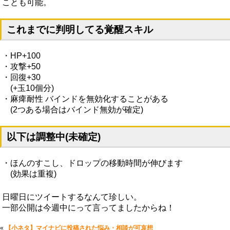
ことも可能。
これまでに判明してる覚醒スキル
・HP+100
・攻撃+50
・回復+30
(+玉10個分)
・麻痺耐性 バインドを無効化することがある
(2つある場合はバインド無効が確定)
以下は調整中(未確定)
・ほんのすこし、ドロップの移動時間が伸びます
(効果は重複)
日曜日にツイートするなんて珍しい。
一部公開は今週中にって言ってましたからね！
«
【小ネタ】マイナビに投稿された悩み・相談が可哀想