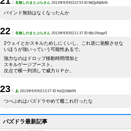
21
：
名無しのまとぷらさん
2013年9月8日22:53 ID:MjQyNjMzN
バインド無効はなくなったんか
22
：
名無しのまとぷらさん
2013年9月9日11:37 ID:Mjc1NzgyO
2ウェイとかスキルためしにくいし、これ逆に覚醒させな
いほうが強いっていう可能性あるで。
強力なのはドロップ移動時間増加と
スキルゲージブースト。
次点で横一列消しで威力ＵＰか。
23
：
あ
2013年9月9日13:27 ID:NzQ1Njk0N
つべぷれはパズドラやめて艦これ行ったな
パズドラ最新記事