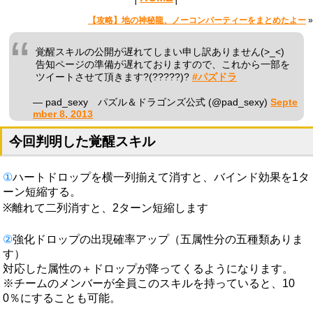
【攻略】地の神秘龍、ノーコンパーティーをまとめたよー
»
覚醒スキルの公開が遅れてしまい申し訳ありません(>_<)
告知ページの準備が遅れておりますので、これから一部を
ツイートさせて頂きます?(?????)?
#パズドラ
— pad_sexy パズル＆ドラゴンズ公式 (@pad_sexy)
Septe
mber 8, 2013
今回判明した覚醒スキル
①
ハートドロップを横一列揃えて消すと、バインド効果を1タ
ーン短縮する。
※離れて二列消すと、2ターン短縮します
②
強化ドロップの出現確率アップ（五属性分の五種類ありま
す）
対応した属性の＋ドロップが降ってくるようになります。
※チームのメンバーが全員このスキルを持っていると、10
0％にすることも可能。