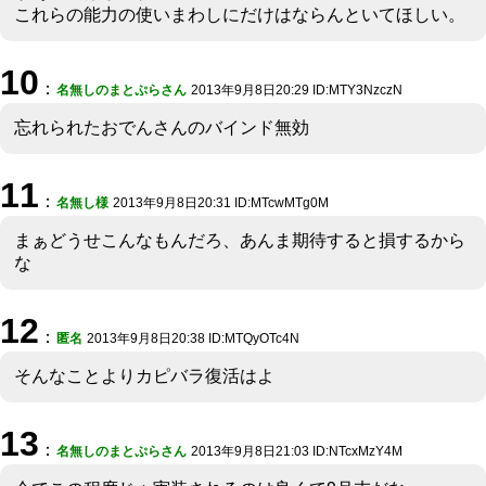
これらの能力の使いまわしにだけはならんといてほしい。
10
：
名無しのまとぷらさん
2013年9月8日20:29 ID:MTY3NzczN
忘れられたおでんさんのバインド無効
11
：
名無し様
2013年9月8日20:31 ID:MTcwMTg0M
まぁどうせこんなもんだろ、あんま期待すると損するから
な
12
：
匿名
2013年9月8日20:38 ID:MTQyOTc4N
そんなことよりカピバラ復活はよ
13
：
名無しのまとぷらさん
2013年9月8日21:03 ID:NTcxMzY4M