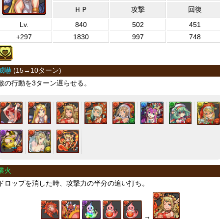
ＨＰ
攻撃
回復
Lv.
840
502
451
+297
1830
997
748
威嚇
(
15→10ターン
)
敵の行動を3ターン遅らせる。
業火
ドロップを消した時、攻撃力の半分の追い打ち。
→