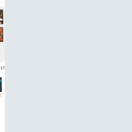
:17
ド