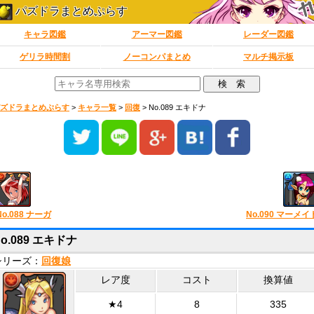
パズドラまとめぷらす
キャラ図鑑
アーマー図鑑
レーダー図鑑
ゲリラ時間割
ノーコンパまとめ
マルチ掲示板
ズドラまとめぷらす
>
キャラ一覧
>
回復
>
No.089 エキドナ
No.088 ナーガ
No.090 マーメイ
o.089 エキドナ
シリーズ：
回復娘
レア度
コスト
換算値
★4
8
335