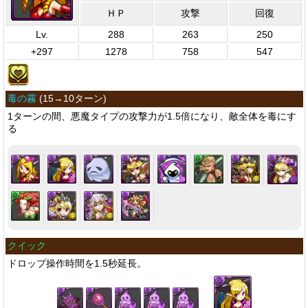
ＨＰ
攻撃
回復
Lv.
288
263
250
+297
1278
758
547
毒の霧
(
15→10ターン
)
1ターンの間、悪魔タイプの攻撃力が1.5倍になり、敵全体を毒にす
る
クイック
ドロップ操作時間を1.5秒延長。