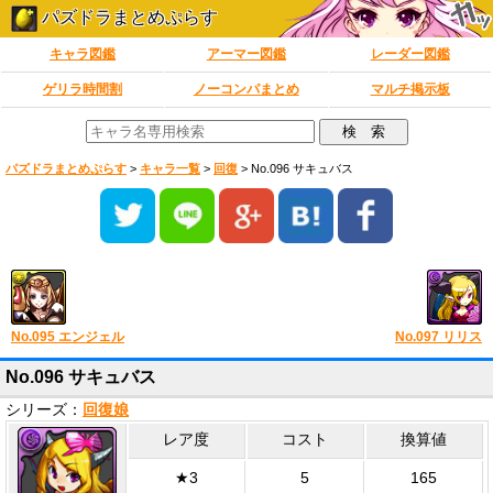
パズドラまとめぷらす
キャラ図鑑
アーマー図鑑
レーダー図鑑
ゲリラ時間割
ノーコンパまとめ
マルチ掲示板
パズドラまとめぷらす
>
キャラ一覧
>
回復
>
No.096 サキュバス
No.095 エンジェル
No.097 リリス
No.096 サキュバス
シリーズ：
回復娘
レア度
コスト
換算値
★3
5
165