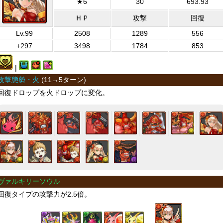
★6
30
693.93
ＨＰ
攻撃
回復
Lv.99
2508
1289
556
+297
3498
1784
853
|
攻撃態勢・火
(
11→5ターン
)
回復ドロップを火ドロップに変化。
ヴァルキリーソウル
回復タイプの攻撃力が2.5倍。