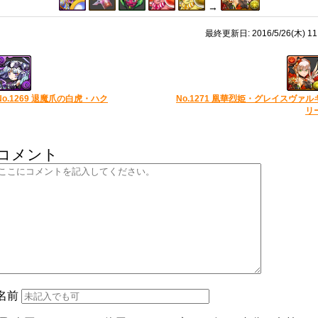
→
最終更新日: 2016/5/26(木) 11
No.1269 退魔爪の白虎・ハク
No.1271 凰華烈姫・グレイスヴァル
リ
コメント
名前