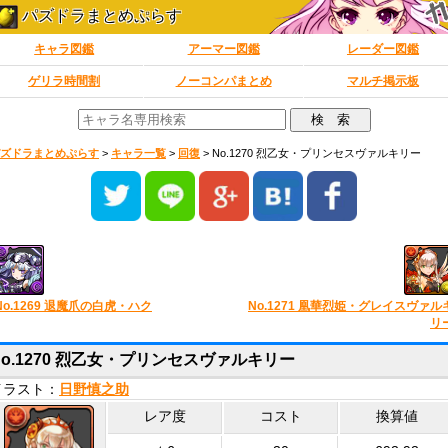
パズドラまとめぷらす
キャラ図鑑
アーマー図鑑
レーダー図鑑
ゲリラ時間割
ノーコンパまとめ
マルチ掲示板
ズドラまとめぷらす
>
キャラ一覧
>
回復
>
No.1270 烈乙女・プリンセスヴァルキリー
No.1269 退魔爪の白虎・ハク
No.1271 凰華烈姫・グレイスヴァル
リ
No.1270 烈乙女・プリンセスヴァルキリー
イラスト：
日野慎之助
レア度
コスト
換算値